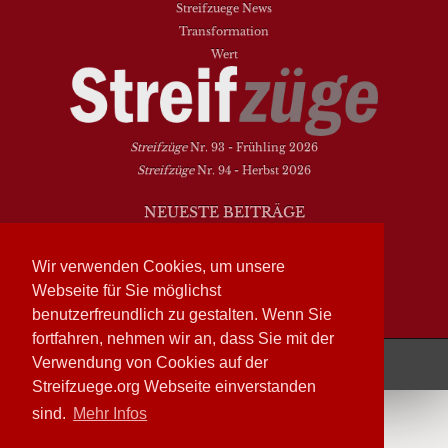
Streifzuege News
Transformation
Wert
Streifzüge
Nr. 93 - Frühling 2026
Streifzüge
Nr. 94 - Herbst 2026
NEUESTE BEITRÄGE
Vielfalt heißt zwischen den Welten übersetzen
Dasein als Fortsein
Wir verwenden Cookies, um unsere
Das Elend der Soziologie
Webseite für Sie möglichst
Hymne. Kanon. Ohrwurm
benutzerfreundlich zu gestalten. Wenn Sie
fortfahren, nehmen wir an, dass Sie mit der
Streifzüge läuft mit
WordPress
Verwendung von Cookies auf der
Streifzuege.org Webseite einverstanden
sind.
Mehr Infos