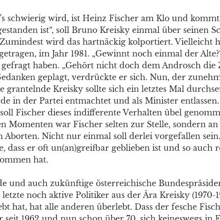
 schwierig wird, ist Heinz Fischer am Klo und komm
estanden ist“, soll Bruno Kreisky einmal über seinen S
Zumindest wird das hartnäckig kolportiert. Vielleicht ha
getragen, im Jahr 1981. „Gewinnt noch einmal der Alte?“
 gefragt haben. „Gehört nicht doch dem Androsch die 
edanken geplagt, verdrückte er sich. Nun, der zuneh
 grantelnde Kreisky sollte sich ein letztes Mal durchs
 in der Partei entmachtet und als Minister entlassen. 
 soll Fischer dieses indifferente Verhalten übel genom
n Momenten war Fischer selten zur Stelle, sondern an
Aborten. Nicht nur einmal soll derlei vorgefallen sein.
e, dass er oft un(an)greifbar geblieben ist und so auch 
kommen hat.
e und auch zukünftige österreichische Bundespräside
r letzte noch aktive Politiker aus der Ära Kreisky (1970
bt hat, hat alle anderen überlebt. Dass der fesche Fisch
r seit 1962 und nun schon über 70, sich keineswegs in 