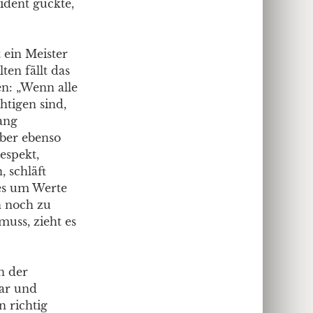
ident guckte,
 ein Meister
ten fällt das
n: „Wenn alle
htigen sind,
fang
aber ebenso
espekt,
, schläft
 es um Werte
 noch zu
muss, zieht es
n der
bar und
n richtig