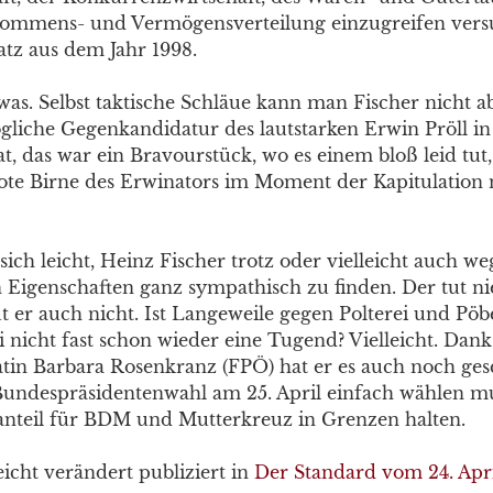
ommens- und Vermögensverteilung einzugreifen versuc
atz aus dem Jahr 1998.
was. Selbst taktische Schläue kann man Fischer nicht a
gliche Gegenkandidatur des lautstarken Erwin Pröll in
t, das war ein Bravourstück, wo es einem bloß leid tut,
ote Birne des Erwinators im Moment der Kapitulation 
ich leicht, Heinz Fischer trotz oder vielleicht auch we
 Eigenschaften ganz sympathisch zu finden. Der tut 
t er auch nicht. Ist Langeweile gegen Polterei und Pöb
 nicht fast schon wieder eine Tugend? Vielleicht. Dank
in Barbara Rosenkranz (FPÖ) hat er es auch noch gesc
undespräsidentenwahl am 25. April einfach wählen mu
nteil für BDM und Mutterkreuz in Grenzen halten.
icht verändert publiziert in
Der Standard vom 24. Apr