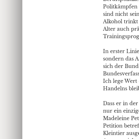
Politkämpfen 
sind nicht sei
Alkohol trinkt
Alter auch pr
Trainingsprog
In erster Lini
sondern das Am
sich der Bunde
Bundesverfassu
Ich lege Wert
Handelns bleib
Dass er in der
nur ein einzi
Madeleine Pet
Petition betr
Kleintier aus