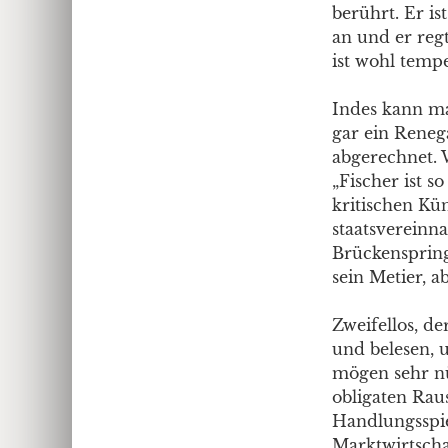
berührt. Er i
an und er reg
ist wohl tempe
Indes kann man
gar ein Reneg
abgerechnet. 
„Fischer ist s
kritischen Kün
staatsvereinn
Brückenspringe
sein Metier, a
Zweifellos, de
und belesen, u
mögen sehr nüc
obligaten Raus
Handlungsspie
Marktwirtscha