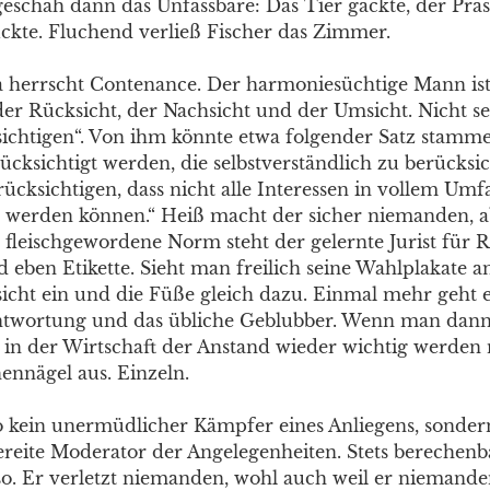
eschah dann das Unfassbare: Das Tier gackte, der Präs
zuckte. Fluchend verließ Fischer das Zimmer.
a herrscht Contenance. Der harmoniesüchtige Mann ist
der Rücksicht, der Nachsicht und der Umsicht. Nicht sel
ichtigen“. Von ihm könnte etwa folgender Satz stamme
ücksichtigt werden, die selbstverständlich zu berücksic
rücksichtigen, dass nicht alle Interessen in vollem Um
t werden können.“ Heiß macht der sicher niemanden, 
s fleischgewordene Norm steht der gelernte Jurist für R
eben Etikette. Sieht man freilich seine Wahlplakate an
icht ein und die Füße gleich dazu. Einmal mehr geht
twortung und das übliche Geblubber. Wenn man dann
s in der Wirtschaft der Anstand wieder wichtig werden 
ennägel aus. Einzeln.
lso kein unermüdlicher Kämpfer eines Anliegens, sonder
eite Moderator der Angelegenheiten. Stets berechen
so. Er verletzt niemanden, wohl auch weil er niemande