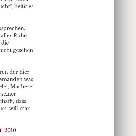
ht“, heißt es
bsprechen.
 aller Ruhe
 die
nicht gesehen
gen der hier
niemanden was
elei, Macherei
 seiner
hafft, dass
ss, will man
il 2010