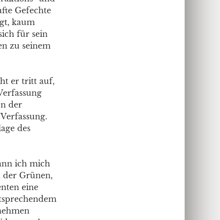
afte Gefechte
egt, kaum
ich für sein
ren zu seinem
t er tritt auf,
 Verfassung
In der
 Verfassung.
lage des
kann ich mich
n der Grünen,
enten eine
entsprechendem
ornehmen