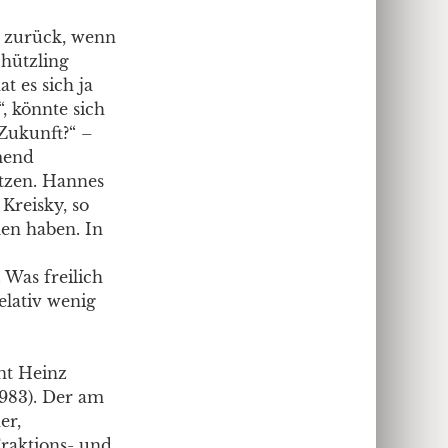
t zurück, wenn
chützling
t es sich ja
, könnte sich
Zukunft?“ –
mend
etzen. Hannes
Kreisky, so
men haben. In
 Was freilich
relativ wenig
nt Heinz
-1983). Der am
er,
Fraktions- und