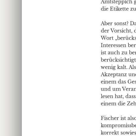
Amtsteppich g
die Etikette 
Aber sonst? D
der Vorsicht, 
Wort „berücks
Interessen ber
ist auch zu be
berücksichtig
wenig kalt. Al
Akzeptanz und 
einem das Ges
und um Veran
lesen hat, das
einem die Zeh
Fischer ist a
kompromissber
korrekt sowie