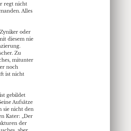
r regt nicht
manden. Alles
 Zyniker oder
mit diesem nie
nzierung.
scher. Zu
iches, mitunter
ger noch
t ist nicht
ist gebildet
Seine Aufsätze
n sie nicht den
en Kater: „Der
ukturen der
usches, aber