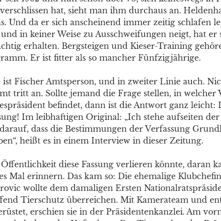
verschlissen hat, sieht man ihm durchaus an. Heldenh
ns. Und da er sich anscheinend immer zeitig schlafen l
 und in keiner Weise zu Ausschweifungen neigt, hat er s
ächtig erhalten. Bergsteigen und Kieser-Training gehö
ramm. Er ist fitter als so mancher Fünfzigjährige.
e ist Fischer Amtsperson, und in zweiter Linie auch. Nich
t tritt an. Sollte jemand die Frage stellen, in welcher
spräsident befindet, dann ist die Antwort ganz leicht: 
ng! Im leibhaftigen Original: „Ich stehe aufseiten der
 darauf, dass die Bestimmungen der Verfassung Grund
en“, heißt es in einem Interview in dieser Zeitung.
 Öffentlichkeit diese Fassung verlieren könnte, daran 
ges Mal erinnern. Das kam so: Die ehemalige Klubchefi
rovic wollte dem damaligen Ersten Nationalratspräsid
effend Tierschutz überreichen. Mit Kamerateam und 
gerüstet, erschien sie in der Präsidentenkanzlei. Am v