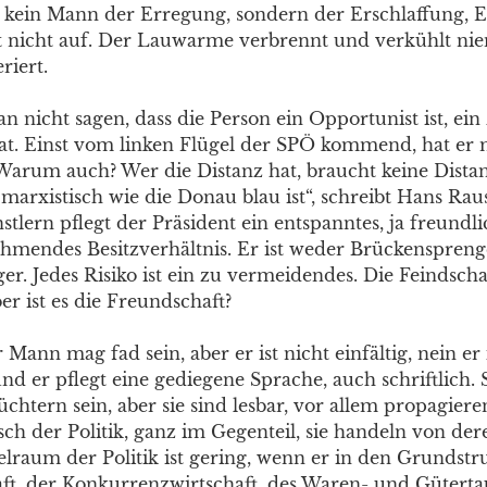
st kein Mann der Erregung, sondern der Erschlaffung, E
t nicht auf. Der Lauwarme verbrennt und verkühlt nie
riert.
 nicht sagen, dass die Person ein Opportunist ist, ein
at. Einst vom linken Flügel der SPÖ kommend, hat er 
Warum auch? Wer die Distanz hat, braucht keine Dista
o marxistisch wie die Donau blau ist“, schreibt Hans Rau
stlern pflegt der Präsident ein entspanntes, ja freundl
ahmendes Besitzverhältnis. Er ist weder Brückenspren
r. Jedes Risiko ist ein zu vermeidendes. Die Feindschaf
ber ist es die Freundschaft?
r Mann mag fad sein, aber er ist nicht einfältig, nein er 
nd er pflegt eine gediegene Sprache, auch schriftlich. 
htern sein, aber sie sind lesbar, vor allem propagiere
ch der Politik, ganz im Gegenteil, sie handeln von der
lraum der Politik ist gering, wenn er in den Grundstr
ft, der Konkurrenzwirtschaft, des Waren- und Güterta