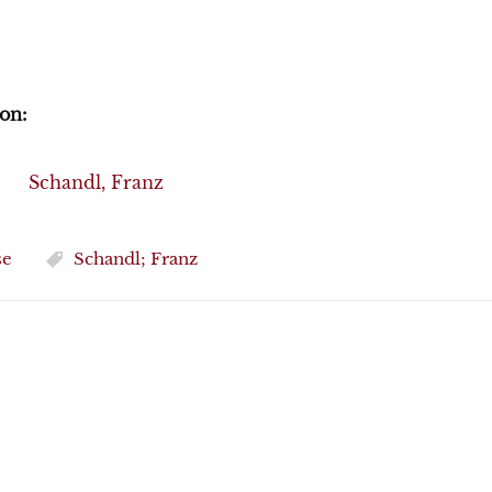
on:
Schandl, Franz
se
Schandl; Franz