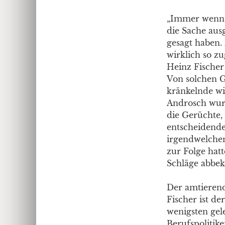
„Immer wenn’s
die Sache ausg
gesagt haben. 
wirklich so zu
Heinz Fischer
Von solchen G
kränkelnde wie
Androsch wurde
die Gerüchte,
entscheidende
irgendwelchen 
zur Folge hatt
Schläge abbe
Der amtierend
Fischer ist de
wenigsten gele
Berufspolitike