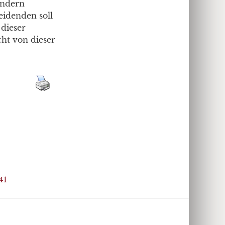
sondern
eidenden soll
 dieser
cht von dieser
41