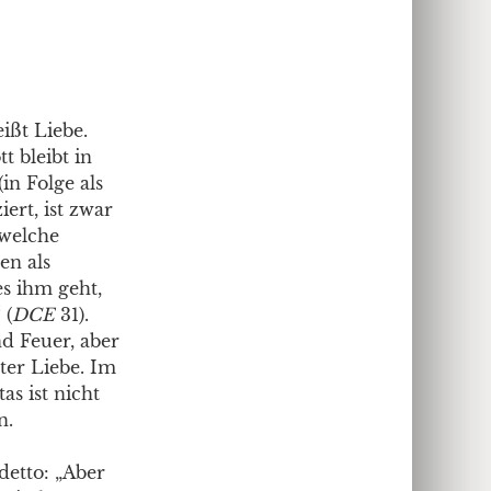
ißt Liebe.
t bleibt in
(in Folge als
ert, ist zwar
 welche
en als
es ihm geht,
 (
DCE
31).
d Feuer, aber
lter Liebe. Im
as ist nicht
n.
etto: „Aber