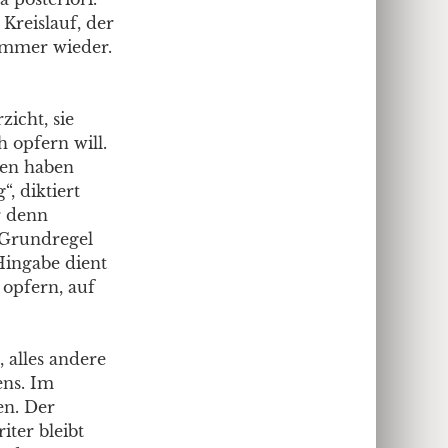
 Kreislauf, der
Immer wieder.
zicht, sie
h opfern will.
hen haben
, diktiert
r denn
 Grundregel
 Hingabe dient
 opfern, auf
 alles andere
ens. Im
en. Der
ter bleibt