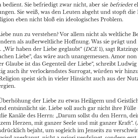
 bedient. Sie befriedigt zwar nicht, aber sie
befriedet
e
ungen. Sie weiß, was den Leuten abgeht und stopft die 
ligion eben nicht bloß ein ideologisches Problem.
Liebe nun zu verstehen? Vor allem nicht als weltliche B
dern als außerweltliche Hoffnung. Was sie prägt und tr
 „Wir haben der Liebe geglaubt“ (
DCE
1), sagt Ratzinge
achen Liebe“, das wäre auch unangemessen. Amor non e
er Glaube ist das Gegenteil der Liebe“, schreibt Ludwig
itig auch ihr verlockendstes Surrogat, würden wir hinz
eligion speist sich in vieler Hinsicht auch aus der Nu
ergien.
Überhöhung der Liebe zu etwas Heiligem und Geistli
nd entsinnlicht sie. Liebe soll auch gar nicht ihre Fülle 
n die Kanäle des Herrn: „Darum sollst du den Herrn, dei
nzem Herzen, mit ganzer Seele und mit ganzer Kraft“. (
sdrücklich bejaht, um sogleich im Jenseits zu verschwi
wird anerkannt, nicht a priori verdrängt, sondern erst 