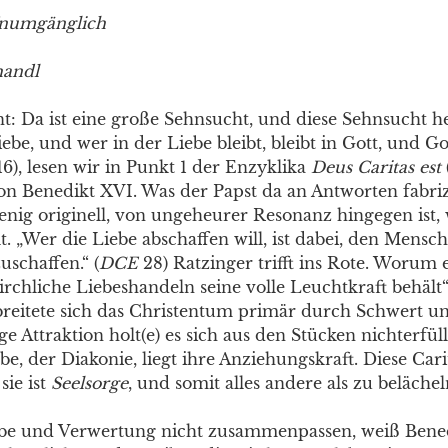
umgänglich
handl
t: Da ist eine große Sehnsucht, und diese Sehnsucht he
iebe, und wer in der Liebe bleibt, bleibt in Gott, und Got
16), lesen wir in Punkt 1 der Enzyklika
Deus Caritas est
von Benedikt XVI. Was der Papst da an Antworten fabrizi
enig originell, von ungeheurer Resonanz hingegen ist,
lt. „Wer die Liebe abschaffen will, ist dabei, den Mensch
schaffen.“ (
DCE
28) Ratzinger trifft ins Rote. Worum 
 kirchliche Liebeshandeln seine volle Leuchtkraft behält“
breitete sich das Christentum primär durch Schwert un
ge Attraktion holt(e) es sich aus den Stücken nichterfül
be, der Diakonie, liegt ihre Anziehungskraft. Diese Carit
sie ist
Seelsorge
, und somit alles andere als zu belächel
be und Verwertung nicht zusammenpassen, weiß Bened