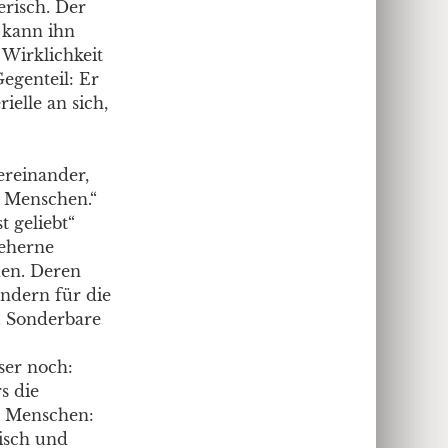
erisch. Der
 kann ihn
 Wirklichkeit
egenteil: Er
ielle an sich,
tereinander,
s Menschen.“
t geliebt“
 eherne
den. Deren
ondern für die
. Sonderbare
ser noch:
s die
er Menschen:
tisch und