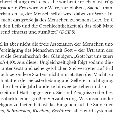
rherrlichung des Leibes, die wir heute erleben, ist trüg
gradierte
Eros
wird zur Ware, zur bloßen , Sache‘; man
rkaufen, ja, der Mensch selbst wird dabei zur Ware. In
de nicht das große Ja des Menschen zu seinem Leib. Im G
 den Leib und die Geschlechtlichkeit als das bloß Mater
erend einsetzt und ausnützt.“ (
DCE
5)
el ist aber nicht die freie Assoziation der Menschen un
Vereinigung des Menschen mit Gott – der Urtraum de
 ist die Gemeinschaft der Gläubigen. „Gott hat uns zuers
Joh
4,10). Aus dieser Ungleichzeitigkeit folgt sodann die
unter Gott und seine geistlichen Stellvertreter auf Er
auch besondere Stätten, nicht nur Stätten der Macht, s
h Stätten der Selbsterhebung und Selbstermächtigung
die über die Jahrhunderte hinweg bestehen und so
keit und Halt suggerieren. Sie sind Zeugnisse oder bes
sobjekte einer großen Verzauberung. Was insbesonder
ligion zu bieten hat, ist das Eingehen auf die Sinne d
en, Schmecken, Riechen, Berühren
, alles wird systema