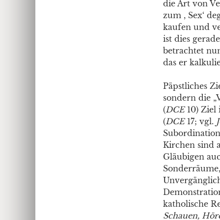
die Art von Ve
zum , Sex‘ de
kaufen und ve
ist dies gera
betrachtet nun
das er kalkuli
Päpstliches Zi
sondern die „
(
DCE
10) Ziel
(
DCE
17; vgl.
Subordination 
Kirchen sind 
Gläubigen auc
Sonderräume, 
Unvergänglich
Demonstration
katholische Re
Schauen, Hör