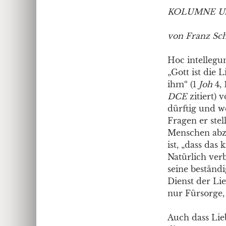
KOLUMNE Un
von Franz Sc
Hoc intellegun
„Gott ist die L
ihm“ (1
Joh
4, 
DCE
zitiert) 
dürftig und w
Fragen er stel
Menschen abzu
ist, „dass das
Natürlich ver
seine beständi
Dienst der Lie
nur Fürsorge, 
Auch dass Lie