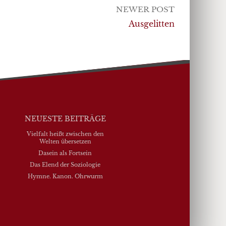
NEWER POST
Ausgelitten
NEUESTE BEITRÄGE
Vielfalt heißt zwischen den
Welten übersetzen
Dasein als Fortsein
Das Elend der Soziologie
Hymne. Kanon. Ohrwurm