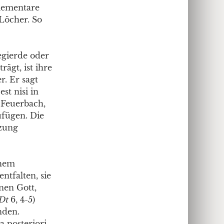
lementare
Löcher. So
egierde oder
ägt, ist ihre
r. Er sagt
st nisi in
 Feuerbach,
ufügen. Die
tzung
chem
entfalten, sie
nen Gott,
Dt
6, 4-5)
nden.
a posteriori.