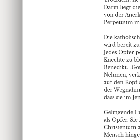
Darin liegt die
von der Anerk
Perpetuum mob
Die katholisch
wird bereit zum
Jedes Opfer p
Knechte zu bl
Benedikt. „Gott
Nehmen, verkü
auf den Kopf s
der Wegnahme.
dass sie im Je
Gelingende Li
als Opfer. Si
Christentum a
Mensch hingeg