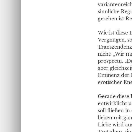
variantenreich
sinnliche Reg
gesehen ist Re
Wie ist diese 
Vergnügen, son
Transzendenz.
nicht: „Wir m
prospectu. „D
aber gleichze
Eminenz der R
erotischer En
Gerade diese 
entwirklicht u
soll fließen i
lieben mit ga
Liebe wird au
Trotzdem, sie 