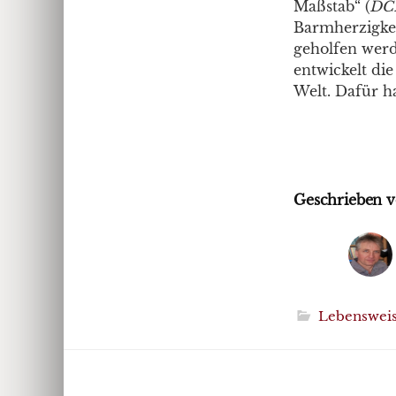
Maßstab“ (
DC
Barmherzigkei
geholfen werd
entwickelt di
Welt. Dafür h
Geschrieben v
Lebenswei