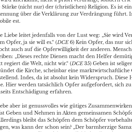
 Stärke (nicht nur) der (christlichen) Religion. Es ist ein
ennung über die Verklärung zur Verdrängung führt. 
ile est.
e Liebe leitet jedenfalls von der Lust weg: „Sie wird Ver
 Opfer, ja sie will es.“ (
DCE
6) Kein Opfer, das nur sic
ocht auch auf die Opferwilligkeit der anderen. Mensc
eiben: „Dieses rechte Dienen macht den Helfer demütig“
 regiert die Welt, nicht wir.“ (
DCE
35) Geben ist selige
ndet die Kirche, scheinbar eine marktwirtschaftliche
tellend. Indes, da ist absolut kein Widerspruch. Diese
 Hier werden tatsächlich Opfer aufgefordert, sich zu
nseits Entschädigung erfahren.
ebe aber ist genussvolles wie gütiges Zusammenwirken,
e ist Geben und Nehmen in Akten gemeinsamen Schöpf
llerdings bleibt das Schöpfen dem Schöpfer vorbehalt
en, was kann der schon sein? „Der barmherzige Samari