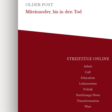
Post
OLDER POST
navigation
Miteinander, bis in den Tod
STREIFZÜGE ONLINE
Arbeit
Call
Education
Lebensweise
Politik
Streifzuege News
Transformation
Wert