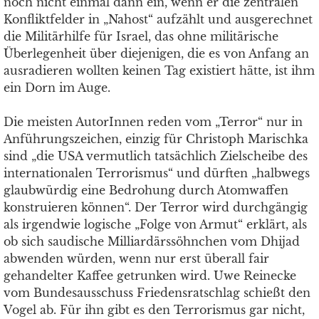
noch nicht einmal dann ein, wenn er die zentralen
Konfliktfelder in „Nahost“ aufzählt und ausgerechnet
die Militärhilfe für Israel, das ohne militärische
Überlegenheit über diejenigen, die es von Anfang an
ausradieren wollten keinen Tag existiert hätte, ist ihm
ein Dorn im Auge.
Die meisten AutorInnen reden vom „Terror“ nur in
Anführungszeichen, einzig für Christoph Marischka
sind „die USA vermutlich tatsächlich Zielscheibe des
internationalen Terrorismus“ und dürften „halbwegs
glaubwürdig eine Bedrohung durch Atomwaffen
konstruieren können“. Der Terror wird durchgängig
als irgendwie logische „Folge von Armut“ erklärt, als
ob sich saudische Milliardärssöhnchen vom Dhijad
abwenden würden, wenn nur erst überall fair
gehandelter Kaffee getrunken wird. Uwe Reinecke
vom Bundesausschuss Friedensratschlag schießt den
Vogel ab. Für ihn gibt es den Terrorismus gar nicht,