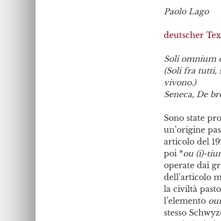
Paolo Lago
deutscher Tex
Soli omnium ot
(Soli fra tutti
vivono.)
Seneca, De bre
Sono state pro
un’origine pas
articolo del 1
poi *
ou (i)-ti
operate dai gr
dell’articolo 
la civiltà pas
l’elemento
ou
stesso Schwyze