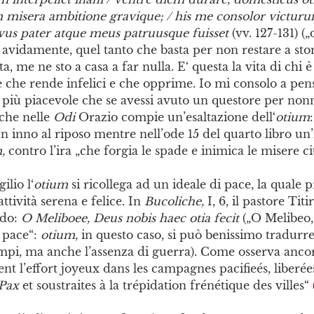
m misera ambitione gravique; / his me consolor victuru
avus pater atque meus patruusque fuisset
(vv. 127-131) (
avidamente, quel tanto che basta per non restare a st
ta, me ne sto a casa a far nulla. E‘ questa la vita di chi è
 che rende infelici e che opprime. Io mi consolo a pens
 più piacevole che se avessi avuto un questore per non
nche nelle
Odi
Orazio compie un’esaltazione dell‘
otium
 inno al riposo mentre nell’ode 15 del quarto libro un
m,
contro l’ira „che forgia le spade e inimica le misere cit
ilio l‘
otium
si ricollega ad un ideale di pace, la quale
ttività serena e felice. In
Bucoliche,
I, 6, il pastore Titi
ndo:
O Meliboee, Deus nobis haec otia fecit
(„O Melibeo,
 pace“:
otium
, in questo caso, si può benissimo tradurre
mpi, ma anche l’assenza di guerra). Come osserva ancor
nt l’effort joyeux dans les campagnes pacifieés, liberé
Pax
et soustraites à la trépidation frénétique des villes“