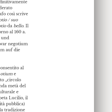
efinitivamente
iderato
afo così scrive
otio / suo
otio
da
bello
. Il
orno al 160 a.
m und
zwar negotium
ium auf die
onsentito al
i
otium
e
to „circolo
onda metà del
ulturale e
eta Lucilio, il
ità pubblica)
la tradizione