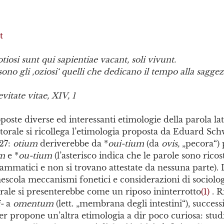
t
iosi sunt qui sapientiae vacant, soli vivunt.
, sono gli ‚oziosi‘ quelli che dedicano il tempo alla saggez
vitate vitae, XIV, 1
poste diverse ed interessanti etimologie della parola la
torale si ricollega l’etimologia proposta da Eduard Sc
927:
otium
deriverebbe da *
oui-tium
(da
ovis,
„pecora“) 
um
e *
ou-tium
(l’asterisco indica che le parole sono ricos
ammatici e non si trovano attestate da nessuna parte). 
mescola meccanismi fonetici e considerazioni di sociolog
torale si presenterebbe come un riposo ininterrotto
(1)
. R
i-
a
omentum
(lett. „membrana degli intestini“), succes
r propone un’altra etimologia a dir poco curiosa: stud