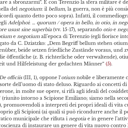
are a sbronzarmi“. E con Terenzio la sfera militare è d
ella del
negotium
: il
bellum,
la guerra, non è più cons
ricordi quanto detto poco sopra). Infatti, il commediogr
egli
Adelphoi
:
… quorum / opera in bello, in otio, in neg
re usust sine superbia
(vv. 15-17), separando
otio
e
neg
otium
e
negotium
all’epoca di Terenzio (egli fiorisce int
iegato da C. Dziatzko: „Dem Begriff bellum stehen otiu
nüber, beide setzen friedliche Zustände voraus, und 
ie öffentliche (z. B. richterliche oder verwaltende), ot
keit und Hilfeleistung der gedachten Männer“
(5)
.
De officiis
(III, 1), oppone l‘
otium
nobile e liberamente c
, sorte dell’uomo di stato deluso. Riguardo ai concetti d
erone, in molte sue opere, si rifà agli ideali del cosiddet
“ (riunito intorno a Scipione Emiliano; siamo nella sec
 ), promuovendoli a interpreti dei propri ideali di vita c
oprio gli Scipioni (ai quali si può ricondurre anche il po
atico municipale che rifiuta i
negotia
e in genere l’attiv
oscienza di instaurare un genere di vita nuovo contro 