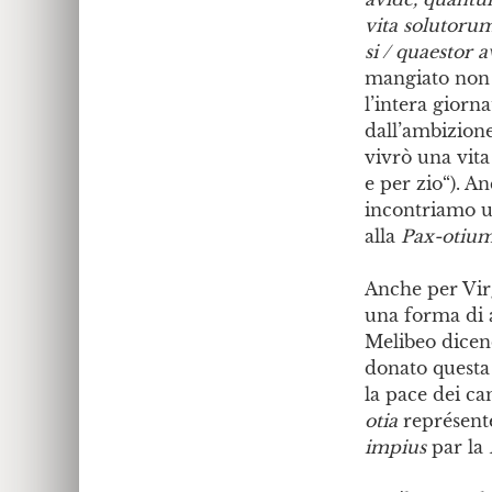
vita solutoru
si / quaestor 
mangiato non 
l’intera giorna
dall’ambizione
vivrò una vita
e per zio“). A
incontriamo un
alla
Pax-otiu
Anche per Virg
una forma di a
Melibeo dice
donato questa
la pace dei ca
otia
représente
impius
par la