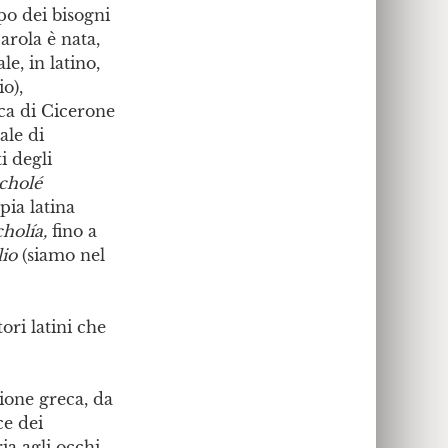
ppo dei bisogni
parola è nata,
e, in latino,
o),
ca di Cicerone
ale di
i degli
cholé
pia latina
cholía,
fino a
lio
(siamo nel
ori latini che
one greca, da
ce dei
ia agli occhi