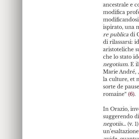
ancestrale e c
modifica prof
modificandosi 
ispirato, una 
re publica
di 
di rilassarsi: 
aristoteliche s
che lo stato i
negotium
. E i
Marie André, 
la culture, et 
sorte de paus
romaine“
(6)
.
In Orazio, inv
suggerendo di
negotiis…
(v. 
un’esaltazione
avide, quantum