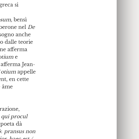
greca si
osum,
bensì
Tuberone nel
De
isogno anche
so dalle teorie
ne afferma
otium
e
 afferma Jean-
‘
otium
appelle
nt, en cette
e âme
erazione,
 qui procul
o poeta dà
6:
pransus non
or. haec est /