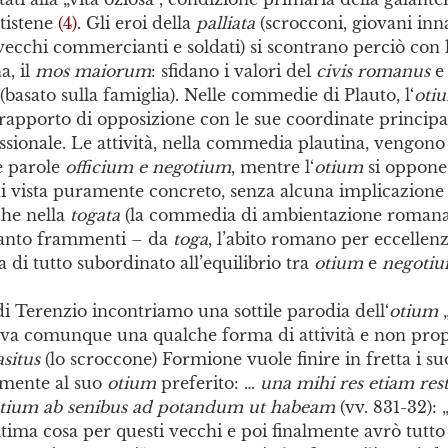
ntistene
(4)
. Gli eroi della
palliata
(scrocconi, giovani inn
 vecchi commercianti e soldati) si scontrano perciò con l
, il
mos maiorum
: sfidano i valori del
civis romanus
e
basato sulla famiglia). Nelle commedie di Plauto, l‘
oti
apporto di opposizione con le sue coordinate principal
fessionale. Le attività, nella commedia plautina, vengono 
e parole
officium e negotium
, mentre l‘
otium
si oppone
 vista puramente concreto, senza alcuna implicazione fi
che nella
togata
(la commedia di ambientazione romana 
ltanto frammenti – da
toga
, l’abito romano per eccellenza
a di tutto subordinato all’equilibrio tra
otium
e
negoti
di Terenzio incontriamo una sottile parodia dell‘
otium
va comunque una qualche forma di attività e non propr
asitus
(lo scroccone) Formione vuole finire in fretta i s
lmente al suo
otium
preferito: …
una mihi res etiam rest
 otium ab senibus ad potandum ut habeam
(vv. 831-32): 
ltima cosa per questi vecchi e poi finalmente avrò tutt