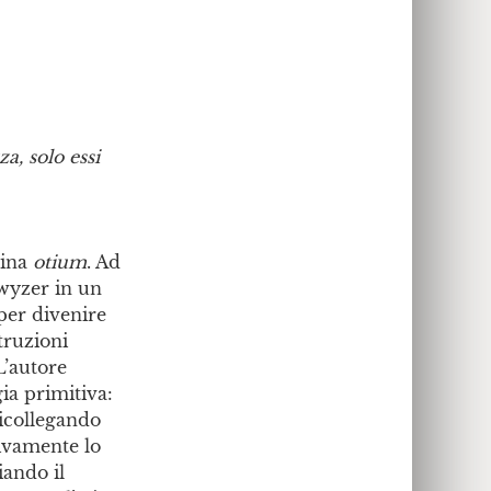
za, solo essi
tina
otium
. Ad
hwyzer in un
per divenire
truzioni
L’autore
ia primitiva:
icollegando
sivamente lo
iando il