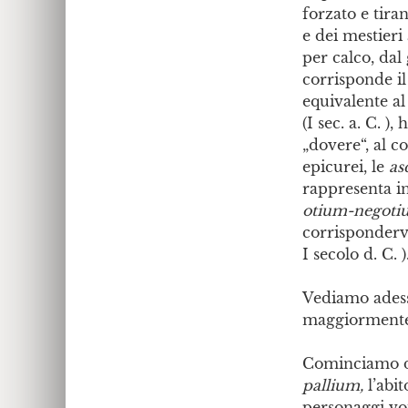
forzato e tira
e dei mestieri 
per calco, dal
corrisponde il
equivalente al
(I sec. a. C. )
„dovere“, al co
epicurei, le
as
rappresenta in
otium-negoti
corrisponderv
I secolo d. C. )
Vediamo ade
maggiormente 
Cominciamo d
pallium,
l’abi
personaggi vot