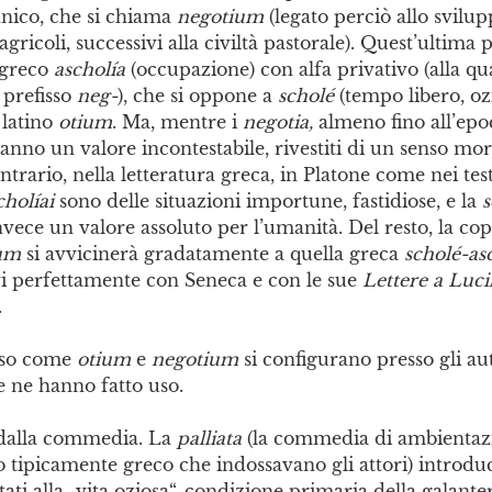
nnico, che si chiama
negotium
(legato perciò allo svilu
agricoli, successivi alla civiltà pastorale). Quest’ultima 
 greco
ascholía
(occupazione) con alfa privativo (alla qual
 prefisso
neg-
), che si oppone a
scholé
(tempo libero, ozi
 latino
otium
. Ma, mentre i
negotia,
almeno fino all’epo
, hanno un valore incontestabile, rivestiti di un senso mor
ntrario, nella letteratura greca, in Platone come nei test
cholíai
sono delle situazioni importune, fastidiose, e la
s
vece un valore assoluto per l’umanità. Del resto, la cop
um
si avvicinerà gradatamente a quella greca
scholé-as
i perfettamente con Seneca e con le sue
Lettere a Luci
.
sso come
otium
e
negotium
si configurano presso gli aut
ne hanno fatto uso.
alla commedia. La
palliata
(la commedia di ambientazi
to tipicamente greco che indossavano gli attori) introdu
ati alla „vita oziosa“, condizione primaria della galanter