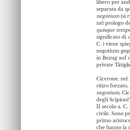
libero per and
separata da qu
negotium
(si 
nel prologo d
quisque tempo
significato di
C. ) viene sp
negotium gege
in Bezug auf d
private Tätig
Cicerone, nel
ritiro forzato
negotium,
Cic
degli Scipioni
II secolo a. C.
civile. Sono pr
primo aristocr
che hanno la c