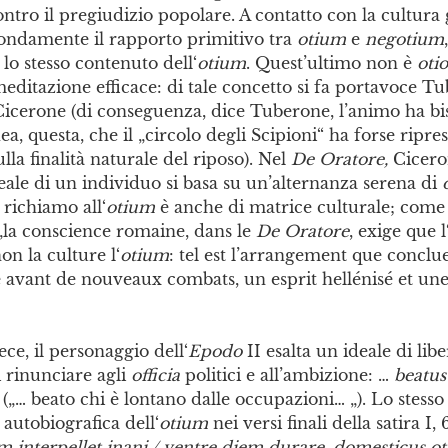
ontro il pregiudizio popolare. A contatto con la cultura 
ondamente il rapporto primitivo tra
otium
e
negotium
,
lo stesso contenuto dell‘
otium
. Quest’ultimo non è
oti
meditazione efficace: di tale concetto si fa portavoce 
Cicerone (di conseguenza, dice Tuberone, l’animo ha b
idea, questa, che il „circolo degli Scipioni“ ha forse ripre
ulla finalità naturale del riposo). Nel
De Oratore,
Cicero
deale di un individuo si basa su un’alternanza serena di
l richiamo all‘
otium
è anche di matrice culturale; come
„la conscience romaine, dans le
De Oratore
, exige que l
non la culture l‘
otium
: tel est l’arrangement que conclue
e avant de nouveaux combats, un esprit hellénisé et un
ece, il personaggio dell‘
Epodo
II esalta un ideale di lib
 rinunciare agli
officia
politici e all’ambizione: …
beatus
1) („… beato chi è lontano dalle occupazioni… „). Lo stess
 autobiografica dell‘
otium
nei versi finali della satira I, 
 interpellet inani / ventre diem durare, domesticus oti