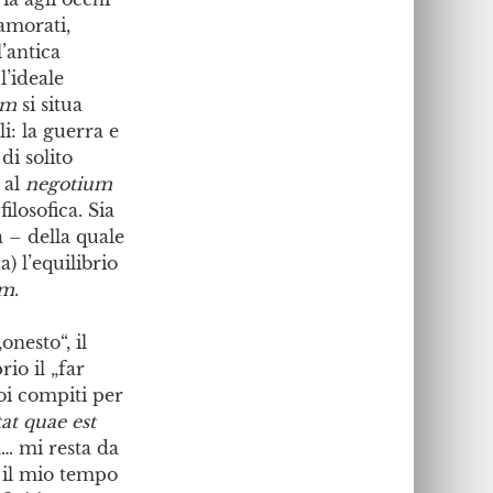
amorati,
’antica
 l’ideale
um
si situa
i: la guerra e
di solito
 al
negotium
losofica. Sia
– della quale
) l’equilibrio
um
.
„onesto“, il
io il „far
uoi compiti per
at quae est
„… mi resta da
o il mio tempo