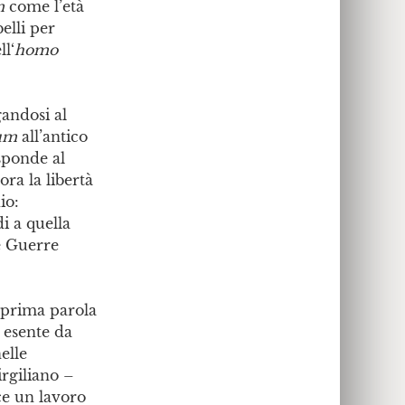
m
come l’età
elli per
ll‘
homo
gandosi al
ium
all’antico
sponde al
ra la libertà
io:
i a quella
e Guerre
 prima parola
d esente da
elle
irgiliano –
ce un lavoro