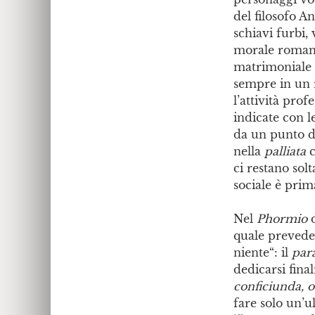
del filosofo A
schiavi furbi,
morale romana
matrimoniale (
sempre in un r
l’attività pro
indicate con l
da un punto di
nella
palliata
ci restano so
sociale è prim
Nel
Phormio
quale prevede
niente“: il
par
dedicarsi fina
conficiunda,
fare solo un’u