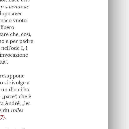
m suavius ac
„dopo aver
omaco vuoto
 libero
are che, così,
no e per padre
: nell’ode I, 1
’invocazione
tà“.
 presuppone
ro si rivolge a
 un dio ci ha
 „pace“, che è
a André, „les
es du
miles
(7)
.