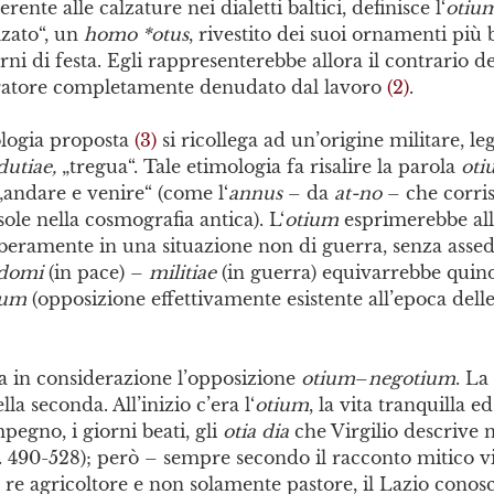
rente alle calzature nei dialetti baltici, definisce l‘
otiu
lzato“, un
homo *otus
, rivestito dei suoi ornamenti più b
rni di festa. Egli rappresenterebbe allora il contrario de
voratore completamente denudato dal lavoro
(2)
.
ologia proposta
(3)
si ricollega ad un’origine militare, le
dutiae,
„tregua“. Tale etimologia fa risalire la parola
ot
 „andare e venire“ (come l‘
annus
– da
at-no
– che corri
le nella cosmografia antica). L‘
otium
esprimerebbe allo
beramente in una situazione non di guerra, senza assed
domi
(in pace) –
militiae
(in guerra) equivarrebbe quind
ium
(opposizione effettivamente esistente all’epoca dell
 in considerazione l’opposizione
otium
–
negotium
. La
lla seconda. All’inizio c’era l‘
otium
, la vita tranquilla e
mpegno, i giorni beati, gli
otia dia
che Virgilio descrive n
. 490-528); però – sempre secondo il racconto mitico v
re agricoltore e non solamente pastore, il Lazio conos