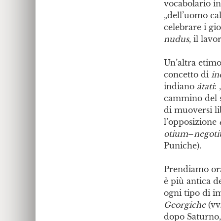
vocabolario ine
„dell’uomo ca
celebrare i gio
nudus
, il la
Un’altra etim
concetto di
in
indiano
átati
:
cammino del so
di muoversi li
l’opposizione
otium
–
negot
Puniche).
Prendiamo ora
è più antica de
ogni tipo di i
Georgiche
(vv
dopo Saturno, 