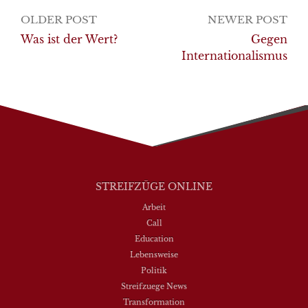
Post
OLDER POST
NEWER POST
navigation
Was ist der Wert?
Gegen
Internationalismus
STREIFZÜGE ONLINE
Arbeit
Call
Education
Lebensweise
Politik
Streifzuege News
Transformation