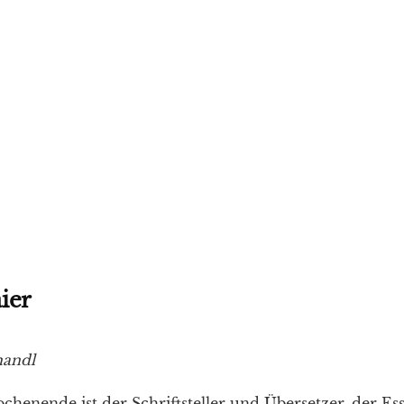
ier
handl
chenende ist der Schriftsteller und Übersetzer, der Es