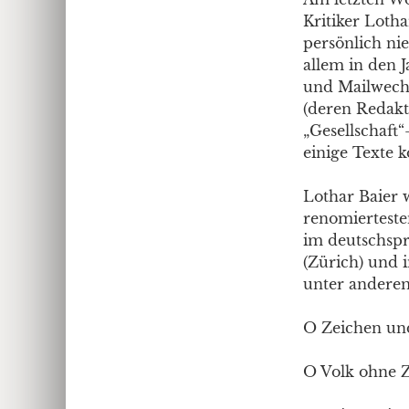
Kritiker Loth
persönlich ni
allem in den 
und Mailwechs
(deren Redakte
„Gesellschaft“
einige Texte 
Lothar Baier w
renomierteste
im deutschspr
(Zürich) und i
unter andere
O Zeichen und
O Volk ohne Z