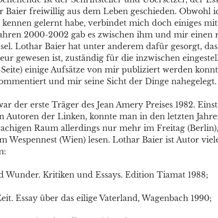
ar Baier freiwillig aus dem Leben geschieden. Obwohl i
e kennen gelernt habe, verbindet mich doch einiges mit
Jahren 2000-2002 gab es zwischen ihm und mir einen r
el. Lothar Baier hat unter anderem dafür gesorgt, da
ur gewesen ist, zuständig für die inzwischen eingestel
-Seite) einige Aufsätze von mir publiziert werden konnt
kommentiert und mir seine Sicht der Dinge nahegelegt.
ar der erste Träger des Jean Amery Preises 1982. Einst
n Autoren der Linken, konnte man in den letzten Jahre
achigen Raum allerdings nur mehr im Freitag (Berlin
m Wespennest (Wien) lesen. Lothar Baier ist Autor viel
m:
 Wunder. Kritiken und Essays. Edition Tiamat 1988;
eit. Essay über das eilige Vaterland, Wagenbach 1990;