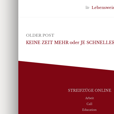
Lebenswei
Post
OLDER POST
navigation
KEINE ZEIT MEHR oder JE SCHNELLE
STREIFZÜGE ONLINE
Arbeit
Call
Education