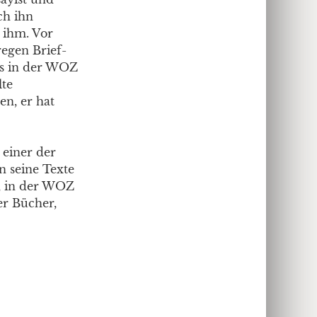
ch ihn
 ihm. Vor
egen Brief-
ss in der WOZ
lte
en, er hat
 einer der
n seine Texte
), in der WOZ
er Bücher,