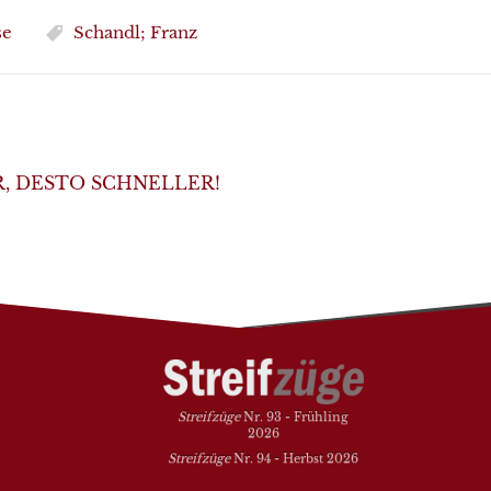
se
Schandl; Franz
R, DESTO SCHNELLER!
Streifzüge
Nr. 93 - Frühling
2026
Streifzüge
Nr. 94 - Herbst 2026