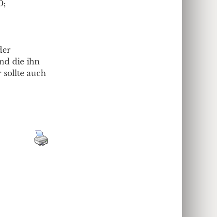
0;
der
nd die ihn
 sollte auch