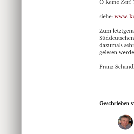
O Keine Zeit!
siehe:
www. k
Zum letztgen
Süddeutschen 
dazumals sehr 
gelesen werde
Franz Schandl,
Geschrieben v