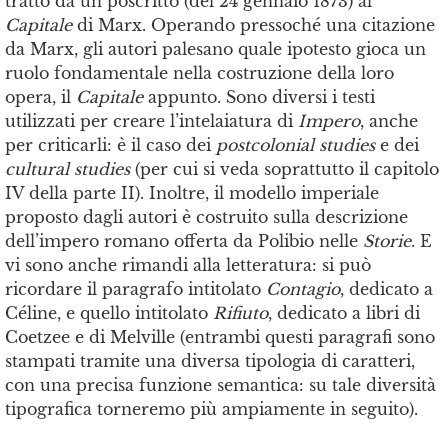
tratto da un poscritto (del 24 gennaio 1873) al
Capitale
di Marx. Operando pressoché una citazione
da Marx, gli autori palesano quale ipotesto gioca un
ruolo fondamentale nella costruzione della loro
opera, il
Capitale
appunto. Sono diversi i testi
utilizzati per creare l’intelaiatura di
Impero
, anche
per criticarli: è il caso dei
postcolonial studies
e dei
cultural studies
(per cui si veda soprattutto il capitolo
IV della parte II). Inoltre, il modello imperiale
proposto dagli autori è costruito sulla descrizione
dell’impero romano offerta da Polibio nelle
Storie
. E
vi sono anche rimandi alla letteratura: si può
ricordare il paragrafo intitolato
Contagio
, dedicato a
Céline, e quello intitolato
Rifiuto
, dedicato a libri di
Coetzee e di Melville (entrambi questi paragrafi sono
stampati tramite una diversa tipologia di caratteri,
con una precisa funzione semantica: su tale diversità
tipografica torneremo più ampiamente in seguito).