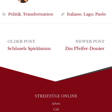
Politik
,
Transformation
Italiano
,
Lago; Paolo
Post
OLDER POST
NEWER POST
navigation
Schüssels Spiritismus
Das Pfeifer-Dossier
STREIFZÜGE ONLINE
Arbeit
Call