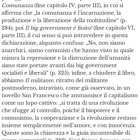
Comunanza
(fine capitolo IV, parte III), in cui si
afferma che „la comunanza è l’incarnazione, la
produzione e la liberazione della moltitudine“ (p.
284); poi
Il big government è finito!
(fine capitolo VI,
parte III), il cui senso si può intravedere in questa
dichiarazione, alquanto confusa: „No, non siamo
anarchici, siamo comunisti che hanno visto in quale
misura la repressione e la distruzione dell’umanità
siano state portate avanti dai big government
socialisti e liberali“ (p. 325); infine, a chiudere il libro,
abbiamo
Il militante
, ritratto del militante
postmoderno, intravisto, come già osservato, in un
novello San Francesco che ammansisce il capitalismo
come un lupo cattivo: „si tratta di una rivoluzione
che sfugge al controllo, poiché il biopotere e il
comunismo, la cooperazione e la rivoluzione restano
insieme semplicemente nell’amore, e con innocenza.
Queste sono la chiarezza e la gioia incontenibile di