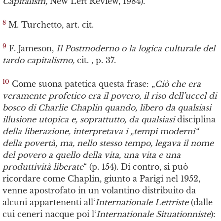
Capitalism,
New Left Review, 1984).
8
M. Turchetto, art. cit.
9
F. Jameson,
Il Postmoderno o la logica culturale del
tardo capitalismo,
cit. , p. 37.
10
Come suona patetica questa frase: „
Ciò che era
veramente profetico era il povero, il riso dell’uccel di
bosco di Charlie Chaplin quando, libero da qualsiasi
illusione utopica e, soprattutto, da qualsiasi
disciplina
della liberazione, interpretava i „tempi moderni“
della povertà, ma, nello stesso tempo, legava il nome
del povero a quello della vita, una vita e una
produttività liberate
“ (p. 154). Di contro, si può
ricordare come Chaplin, giunto a Parigi nel 1952,
venne apostrofato in un volantino distribuito da
alcuni appartenenti all‘
Internationale Lettriste
(dalle
cui ceneri nacque poi l‘
Internationale Situationniste
):