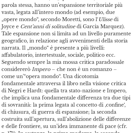
parola stessa, hanno un’espansione territoriale più
vasta, legata all’intero mondo (ad esempio, due
„opere mondo“, secondo Moretti, sono l‘
Ulisse
di
Joyce e
Cent’anni di solitudine
di Garcia Marquez).
Tale espansione non si limita ad un livello puramente
geografico, in relazione agli avvenimenti della storia
narrata. Il „mondo“ è presente a più livelli:
affabulatorio, intertestuale, sociale, politico ecc.
Seguendo sempre la mia mossa critica paradossale
considererò
Impero
– che non è un romanzo –
come un'“opera mondo“. Una dicotomia
fondamentale attraversa il libro nella visione critica
di Negri e Hardt: quella tra stato-nazione e Impero,
che implica una fondamentale differenza tra due tipi
di sovranità: la prima legata al concetto di ‚confine‘,
di chiusura, di guerra di espansione; la seconda
costruita sull’apertura, sull’abolizione delle differenze
e delle frontiere, su un’idea immanente di pace (cfr.