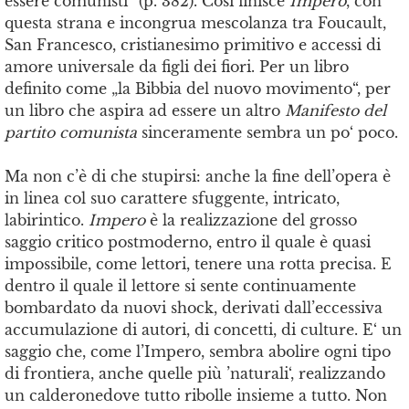
essere comunisti“ (p. 382). Così finisce
Impero
, con
questa strana e incongrua mescolanza tra Foucault,
San Francesco, cristianesimo primitivo e accessi di
amore universale da figli dei fiori. Per un libro
definito come „la Bibbia del nuovo movimento“, per
un libro che aspira ad essere un altro
Manifesto del
partito comunista
sinceramente sembra un po‘ poco.
Ma non c’è di che stupirsi: anche la fine dell’opera è
in linea col suo carattere sfuggente, intricato,
labirintico.
Impero
è la realizzazione del grosso
saggio critico postmoderno, entro il quale è quasi
impossibile, come lettori, tenere una rotta precisa. E
dentro il quale il lettore si sente continuamente
bombardato da nuovi shock, derivati dall’eccessiva
accumulazione di autori, di concetti, di culture. E‘ un
saggio che, come l’Impero, sembra abolire ogni tipo
di frontiera, anche quelle più ’naturali‘, realizzando
un calderonedove tutto ribolle insieme a tutto. Non