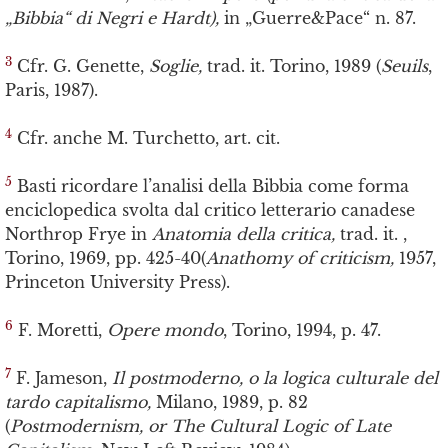
„Bibbia“ di Negri e Hardt),
in „Guerre&Pace“ n. 87.
3
Cfr. G. Genette,
Soglie,
trad. it. Torino, 1989 (
Seuils
,
Paris, 1987).
4
Cfr. anche M. Turchetto, art. cit.
5
Basti ricordare l’analisi della Bibbia come forma
enciclopedica svolta dal critico letterario canadese
Northrop Frye in
Anatomia della critica,
trad. it. ,
Torino, 1969, pp. 425-40(
Anathomy of criticism,
1957,
Princeton University Press).
6
F. Moretti,
Opere mondo
, Torino, 1994, p. 47.
7
F. Jameson,
Il postmoderno, o la logica culturale del
tardo capitalismo,
Milano, 1989, p. 82
(
Postmodernism, or The Cultural Logic of Late