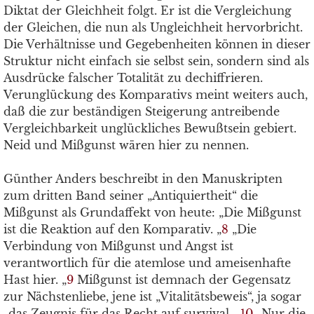
Diktat der Gleichheit folgt. Er ist die Vergleichung
der Gleichen, die nun als Ungleichheit hervorbricht.
Die Verhältnisse und Gegebenheiten können in dieser
Struktur nicht einfach sie selbst sein, sondern sind als
Ausdrücke falscher Totalität zu dechiffrieren.
Verunglückung des Komparativs meint weiters auch,
daß die zur beständigen Steigerung antreibende
Vergleichbarkeit unglückliches Bewußtsein gebiert.
Neid und Mißgunst wären hier zu nennen.
Günther Anders beschreibt in den Manuskripten
zum dritten Band seiner „Antiquiertheit“ die
Mißgunst als Grundaffekt von heute: „Die Mißgunst
ist die Reaktion auf den Komparativ. „
8
„Die
Verbindung von Mißgunst und Angst ist
verantwortlich für die atemlose und ameisenhafte
Hast hier. „
9
Mißgunst ist demnach der Gegensatz
zur Nächstenliebe, jene ist „Vitalitätsbeweis“, ja sogar
„das Zeugnis für das Recht auf survival. „
10
„Nur die