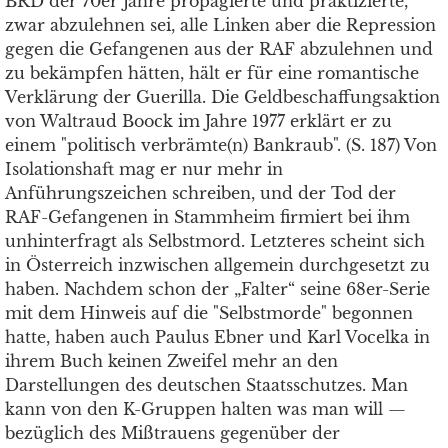
BRD der 70er Jahre propagierte und praktizierte,
zwar abzulehnen sei, alle Linken aber die Repression
gegen die Gefangenen aus der RAF abzulehnen und
zu bekämpfen hätten, hält er für eine romantische
Verklärung der Guerilla. Die Geldbeschaffungsaktion
von Waltraud Boock im Jahre 1977 erklärt er zu
einem "politisch verbrämte(n) Bankraub". (S. 187) Von
Isolationshaft mag er nur mehr in
Anführungszeichen schreiben, und der Tod der
RAF-Gefangenen in Stammheim firmiert bei ihm
unhinterfragt als Selbstmord. Letzteres scheint sich
in Österreich inzwischen allgemein durchgesetzt zu
haben. Nachdem schon der „Falter“ seine 68er-Serie
mit dem Hinweis auf die "Selbstmorde" begonnen
hatte, haben auch Paulus Ebner und Karl Vocelka in
ihrem Buch keinen Zweifel mehr an den
Darstellungen des deutschen Staatsschutzes. Man
kann von den K-Gruppen halten was man will —
bezüglich des Mißtrauens gegenüber der