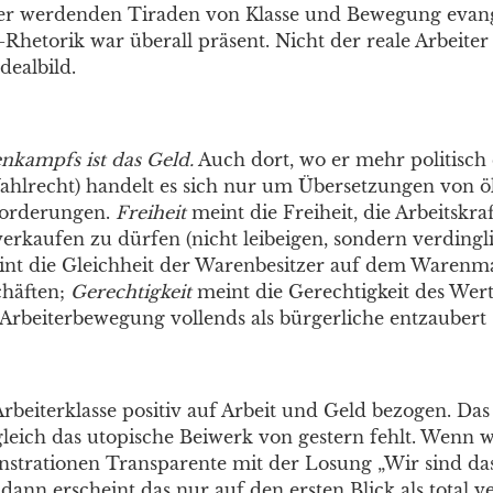
ser werdenden Tiraden von Klasse und Bewegung evange
hetorik war überall präsent. Nicht der reale Arbeiter i
dealbild.
enkampfs ist das Geld.
Auch dort, wo er mehr politisch e
ahlrecht) handelt es sich nur um Übersetzungen von 
 Forderungen.
Freiheit
meint die Freiheit, die Arbeitskra
erkaufen zu dürfen (nicht leibeigen, sondern verdingli
nt die Gleichheit der Warenbesitzer auf dem Warenm
chäften;
Gerechtigkeit
meint die Gerechtigkeit des Wert
 Arbeiterbewegung vollends als bürgerliche entzaubert 
Arbeiterklasse positiv auf Arbeit und Geld bezogen. Das 
eich das utopische Beiwerk von gestern fehlt. Wenn w
strationen Transparente mit der Losung „Wir sind das
dann erscheint das nur auf den ersten Blick als total v