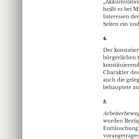
„Akkumulation 
heißt es bei 
Interessen der
Seiten ein und
4.
Der konstatier
bürgerlichen G
konstituierend
Charakter des P
auch die gele
behauptete an
5.
Arbeiterbewe
wurden Bezügli
Enttäuschung 
vorangetragen