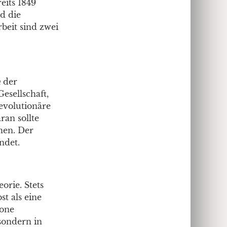
eits 1849
d die
rbeit sind zwei
n
der
esellschaft,
revolutionäre
ran sollte
hen. Der
ndet.
orie. Stets
st als eine
kone
 sondern in