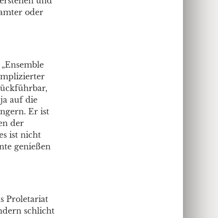
erstehen und
Beamter oder
s „Ensemble
omplizierter
rückführbar,
a auf die
ngern. Er ist
en der
s ist nicht
ente genießen
 Proletariat
ndern schlicht