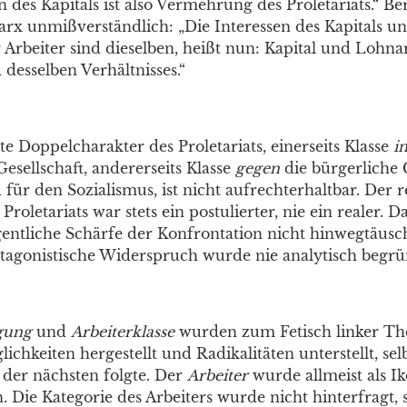
des Kapitals ist also Vermehrung des Proletariats.“ Ber
Marx unmißverständlich: „Die Interessen des Kapitals un
 Arbeiter sind dieselben, heißt nun: Kapital und Lohna
 desselben Verhältnisses.“
te Doppelcharakter des Proletariats, einerseits Klasse
i
esellschaft, andererseits Klasse
gegen
die bürgerliche G
 für den Sozialismus, ist nicht aufrechterhaltbar. Der 
roletariats war stets ein postulierter, nie ein realer. Da
gentliche Schärfe der Konfrontation nicht hinwegtäusc
tagonistische Widerspruch wurde nie analytisch begrü
gung
und
Arbeiterklasse
wurden zum Fetisch linker The
chkeiten hergestellt und Radikalitäten unterstellt, selb
der nächsten folgte. Der
Arbeiter
wurde allmeist als I
. Die Kategorie des Arbeiters wurde nicht hinterfragt,