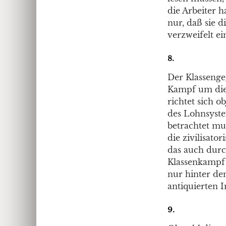
die Arbeiter h
nur, daß sie d
verzweifelt ei
8.
Der Klassenge
Kampf um die 
richtet sich o
des Lohnsyste
betrachtet mu
die zivilisato
das auch durc
Klassenkampf –
nur hinter de
antiquierten 
9.