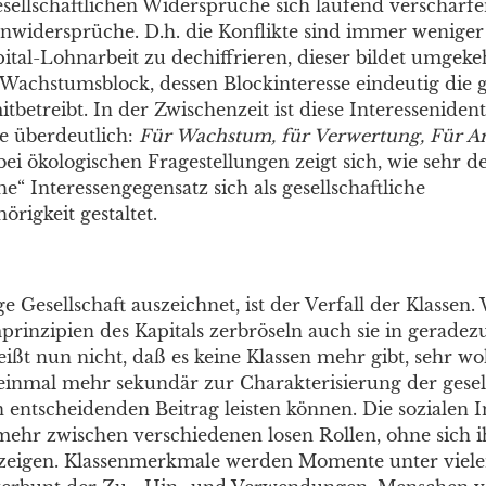
sellschaftlichen Widersprüche sich laufend verschärfe
senwidersprüche. D.h. die Konflikte sind immer wenige
ital-Lohnarbeit zu dechiffrieren, dieser bildet umgeke
n Wachstumsblock, dessen Blockinteresse eindeutig die 
tbetreibt. In der Zwischenzeit ist diese Interessenident
e überdeutlich:
Für Wachstum, für Verwertung, Für Ar
bei ökologischen Fragestellungen zeigt sich, wie sehr d
he“ Interessengegensatz sich als gesellschaftliche
igkeit gestaltet.
e Gesellschaft auszeichnet, ist der Verfall der Klassen.
rinzipien des Kapitals zerbröseln auch sie in geradez
ißt nun nicht, daß es keine Klassen mehr gibt, sehr wo
 einmal mehr sekundär zur Charakterisierung der gesel
n entscheidenden Beitrag leisten können. Die sozialen 
mehr zwischen verschiedenen losen Rollen, ohne sich i
 zeigen. Klassenmerkmale werden Momente unter viele