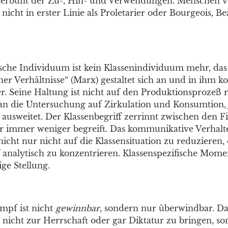
terbunt der Zu-, Hin- und Verwendungen. Menschen v
 nicht in erster Linie als Proletarier oder Bourgeois, 
tische Individuum ist kein Klassenindividuum mehr, da
cher Verhältnisse“ (Marx) gestaltet sich an und in ihm k
er. Seine Haltung ist nicht auf den Produktionsprozeß 
 die Untersuchung auf Zirkulation und Konsumtion, j
ausweitet. Der Klassenbegriff zerrinnt zwischen den Fi
der immer weniger begreift. Das kommunikative Verhalt
icht nur nicht auf die Klassensituation zu reduzieren, e
 analytisch zu konzentrieren. Klassenspezifische Mom
ge Stellung.
mpf ist nicht
gewinnbar
, sondern nur überwindbar. Das
 nicht zur Herrschaft oder gar Diktatur zu bringen, so