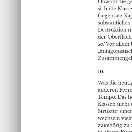
Obwohl die ge
sich die Klas
Gegensatz Kap
substantielle
Destruktion mi
der Oberfläch
so!
Vor allem 
„antagonistisc
Zusammengehör
10.
Was die heutig
anderen Formp
Tempo. Das he
Klassen nicht
Struktur eine
wechseln viel
zugehörig zu