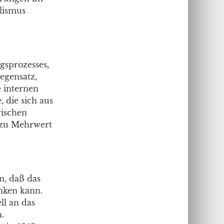
alismus
gsprozesses,
egensatz,
 internen
, die sich aus
wischen
n zu Mehrwert
n, daß das
enken kann.
ll an das
.