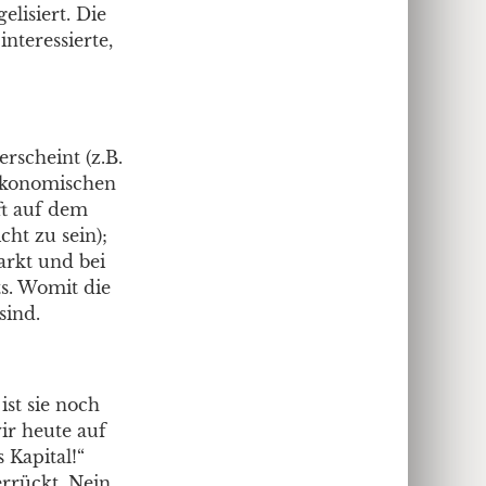
lisiert. Die
nteressierte,
rscheint (z.B.
ökonomischen
ft auf dem
cht zu sein);
arkt und bei
s. Womit die
sind.
ist sie noch
ir heute auf
 Kapital!“
errückt. Nein,