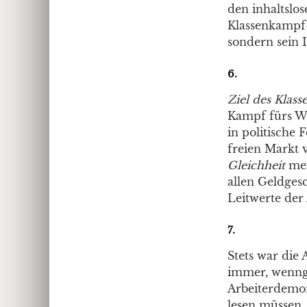
den inhaltslo
Klassenkampf-R
sondern sein I
6.
Ziel des Klass
Kampf fürs W
in politische
freien Markt v
Gleichheit
mei
allen Geldges
Leitwerte der
7.
Stets war die 
immer, wenngl
Arbeiterdemon
lesen müssen, 