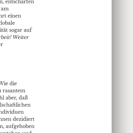
n, entschärfen
r am
hrt einen
globale
ität sogar auf
beit! Weiter
er
 Wie die
u rasantem
hl aber, daß
lschaftlichen
Individuen
hnen dezidiert
n, aufgehoben