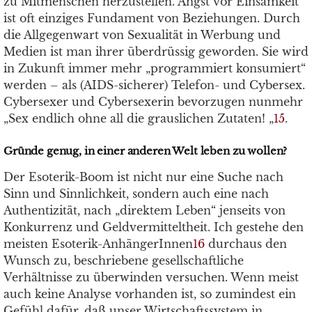
zu Mitmenschen herzustellen. Angst vor Einsamkeit
ist oft einziges Fundament von Beziehungen. Durch
die Allgegenwart von Sexualität in Werbung und
Medien ist man ihrer überdrüssig geworden. Sie wird
in Zukunft immer mehr „programmiert konsumiert“
werden – als (AIDS-sicherer) Telefon- und Cybersex.
Cybersexer und Cybersexerin bevorzugen nunmehr
„Sex endlich ohne all die grauslichen Zutaten! „
15
.
Gründe genug, in einer anderen Welt leben zu wollen?
Der Esoterik-Boom ist nicht nur eine Suche nach
Sinn und Sinnlichkeit, sondern auch eine nach
Authentizität, nach „direktem Leben“ jenseits von
Konkurrenz und Geldvermitteltheit. Ich gestehe den
meisten Esoterik-AnhängerInnen
16
durchaus den
Wunsch zu, beschriebene gesellschaftliche
Verhältnisse zu überwinden versuchen. Wenn meist
auch keine Analyse vorhanden ist, so zumindest ein
Gefühl dafür, daß unser Wirtschaftssystem in