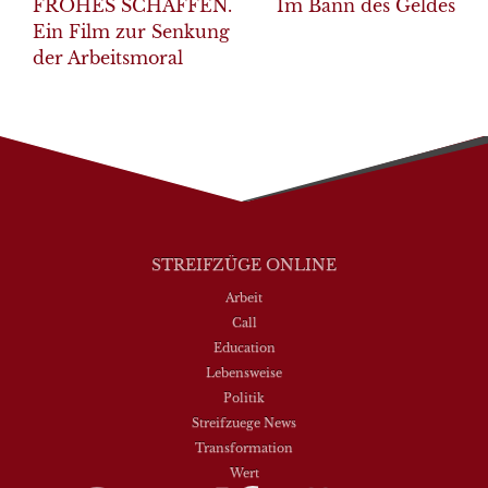
navigation
FROHES SCHAFFEN.
Im Bann des Geldes
Ein Film zur Senkung
der Arbeitsmoral
STREIFZÜGE ONLINE
Arbeit
Call
Education
Lebensweise
Politik
Streifzuege News
Transformation
Wert