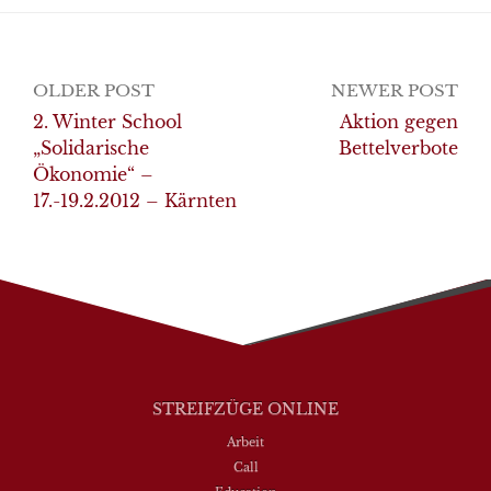
Post
OLDER POST
NEWER POST
navigation
2. Winter School
Aktion gegen
„Solidarische
Bettelverbote
Ökonomie“ –
17.-19.2.2012 – Kärnten
STREIFZÜGE ONLINE
Arbeit
Call