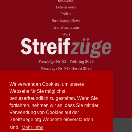
Education
Lebensweise
Politik
Streifzuege News
Transformation
Wert
Streifzüge
Nr. 93 - Frühling 2026
Streifzüge
Nr. 94 - Herbst 2026
NEUESTE BEITRÄGE
Wir verwenden Cookies, um unsere
Vielfalt heißt zwischen den Welten übersetzen
Webseite für Sie möglichst
Dasein als Fortsein
benutzerfreundlich zu gestalten. Wenn Sie
Das Elend der Soziologie
fortfahren, nehmen wir an, dass Sie mit der
Hymne. Kanon. Ohrwurm
Verwendung von Cookies auf der
Streifzuege.org Webseite einverstanden
Streifzüge läuft mit
WordPress
sind.
Mehr Infos