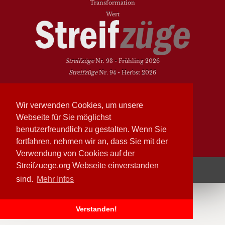
Transformation
Wert
Streifzüge
Nr. 93 - Frühling 2026
Streifzüge
Nr. 94 - Herbst 2026
NEUESTE BEITRÄGE
Wir verwenden Cookies, um unsere
Vielfalt heißt zwischen den Welten übersetzen
Webseite für Sie möglichst
Dasein als Fortsein
benutzerfreundlich zu gestalten. Wenn Sie
Das Elend der Soziologie
fortfahren, nehmen wir an, dass Sie mit der
Hymne. Kanon. Ohrwurm
Verwendung von Cookies auf der
Streifzüge läuft mit
WordPress
Streifzuege.org Webseite einverstanden
sind.
Mehr Infos
Verstanden!