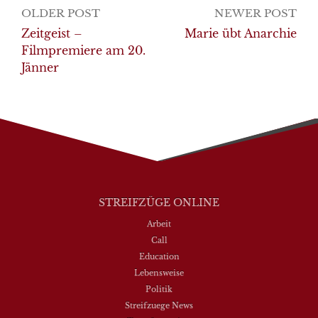
Post
OLDER POST
NEWER POST
navigation
Zeitgeist –
Marie übt Anarchie
Filmpremiere am 20.
Jänner
STREIFZÜGE ONLINE
Arbeit
Call
Education
Lebensweise
Politik
Streifzuege News