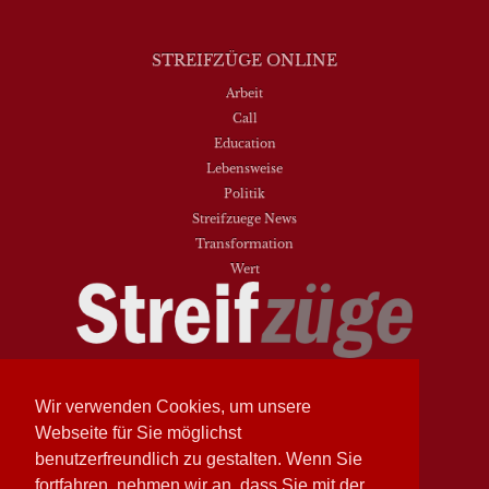
STREIFZÜGE ONLINE
Arbeit
Call
Education
Lebensweise
Politik
Streifzuege News
Transformation
Wert
Streifzüge
Nr. 93 - Frühling 2026
Streifzüge
Nr. 94 - Herbst 2026
Wir verwenden Cookies, um unsere
Webseite für Sie möglichst
NEUESTE BEITRÄGE
benutzerfreundlich zu gestalten. Wenn Sie
Vielfalt heißt zwischen den Welten übersetzen
fortfahren, nehmen wir an, dass Sie mit der