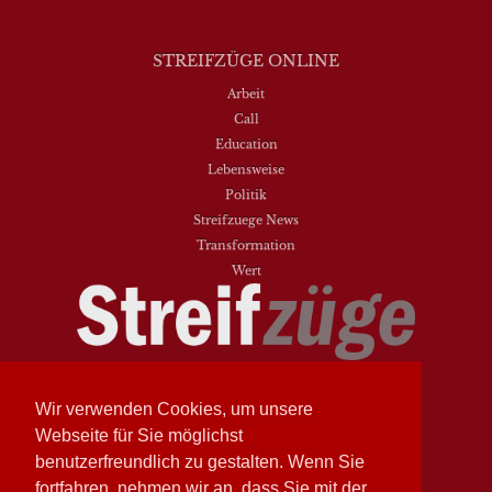
STREIFZÜGE ONLINE
Arbeit
Call
Education
Lebensweise
Politik
Streifzuege News
Transformation
Wert
Streifzüge
Nr. 93 - Frühling 2026
Streifzüge
Nr. 94 - Herbst 2026
Wir verwenden Cookies, um unsere
Webseite für Sie möglichst
NEUESTE BEITRÄGE
benutzerfreundlich zu gestalten. Wenn Sie
Vielfalt heißt zwischen den Welten übersetzen
fortfahren, nehmen wir an, dass Sie mit der