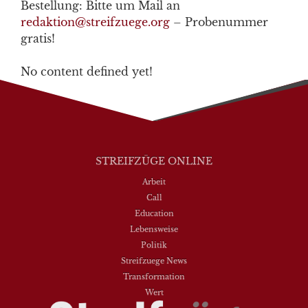
Bestellung: Bitte um Mail an
redaktion@streifzuege.org
– Probenummer
gratis!
No content defined yet!
STREIFZÜGE ONLINE
Arbeit
Call
Education
Lebensweise
Politik
Streifzuege News
Transformation
Wert