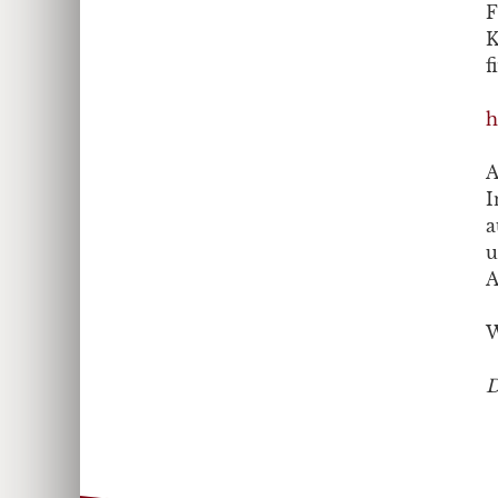
F
K
f
h
A
I
a
u
A
W
D