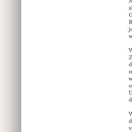
N
a
G
R
j
w
W
Z
d
m
w
o
U
d
W
d
v