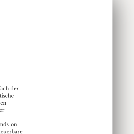
Nach der
ische
hen
er
ands-on-
neuerbare