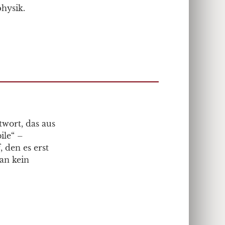
physik.
twort, das aus
ile“ –
 den es erst
an kein