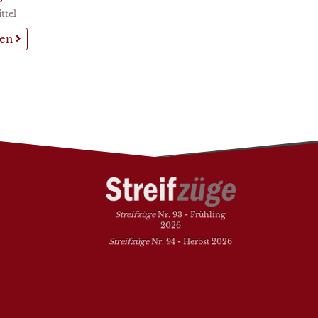
ttel
sen
Streifzüge
Nr. 93 - Frühling
2026
Streifzüge
Nr. 94 - Herbst 2026