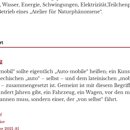
 Wasser, Energie, Schwingungen, Elektrizität,Teilchen
Betrieb eines „Atelier für Naturphänomene“.
rt
l
obil“ sollte eigentlich „Auto-mobile“ heißen; ein Kuns
echischen „auto“ – selbst – und dem lateinischen „mob
– zusammengesetzt ist. Gemeint ist mit diesem Begriff,
undert Jahren gibt, ein Fahrzeug, ein Wagen, vor den m
annen muss, sondern einer, der „von selbst“ fährt.
f
ise
ge 2021-81