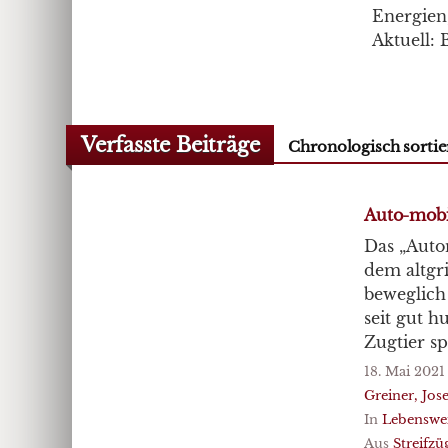
Energien,
Aktuell: 
Verfasste Beiträge
Chronologisch sortie
Auto-mobi
Das „Autom
dem altgri
beweglich 
seit gut h
Zugtier sp
18. Mai 2021
Greiner, Jose
In
Lebenswe
Aus
Streifzü