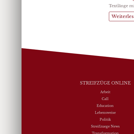
Textlänge mi
Weiterle
STREIFZÜGE ONLINE
Arbeit
Call
Education
Lebensweise
Politik
Streifzuege News
Transformation