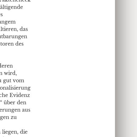
ältigende
es
 langem
ltieren, das
autbarungen
utoren des
deren
n wird,
u gut vom
onalisierung
sche Evidenz
“ über den
derungen aus
ogen zu
liegen, die