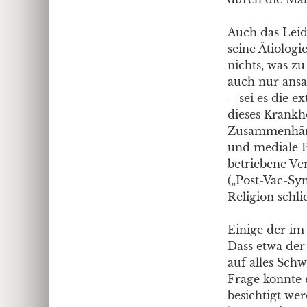
Auch das Leid
seine Ätiologi
nichts, was z
auch nur ansa
– sei es die e
dieses Krankh
Zusammenhäng
und mediale 
betriebene V
(„Post-Vac-Sy
Religion schli
Einige der im
Dass etwa der
auf alles Schw
Frage konnte 
besichtigt we