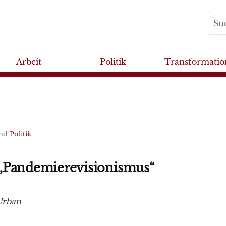
Arbeit
Politik
Transformatio
nd
Politik
„Pandemierevisionismus“
Urban