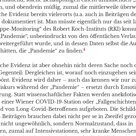
n, und obendrein müßig, zumal die mittlerweile überw
che Evidenz bereits vielerorts (u.a. auch in Beiträgen d
) dokumentiert ist. Man müsste eigentlich nur das seit
ippe-Monitoring“ des Robert Koch-Instituts (RKI) konsu
Pandemie“, unbeeindruckt von den öffentlichen Verl
weitergeführt wurde, und in dessen Daten selbst die A
4
ätten, die „Pandemie“ zu finden.
iche Evidenz ist aber ohnehin nicht deren Sache noch 
Gegenteil: Dergleichen ist, worauf noch einzugehen sei
önt. Evidenz wird daher – auch das kennen wir nur z
Diskurs während der „Pandemie“ – ersetzt durch Emoti
rung. Statt wissenschaftlicher Fakten werden anekdoti
einer Wiener COVID-19-Station oder „Fallgeschichten
d von Long-Covid-Betroffenen aufgeboten. Die Schil
n Beiträgen brauchen dabei nicht per se in Zweifel gez
t nicht ungewöhnlich, sondern Normalzustand, dass in
n, zumal auf Intensivstationen, sehr kranke Menschen 