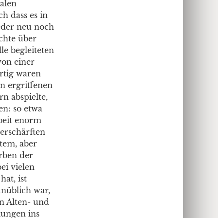
nalen
h dass es in
eder neu noch
ichte über
le begleiteten
von einer
artig waren
en ergriffenen
n abspielte,
en: so etwa
beit enorm
erschärften
tem, aber
rben der
ei vielen
at, ist
unüblich war,
n Alten- und
kungen ins