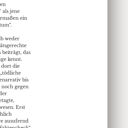
hen
 als jene
sermaßen ein
tum“.
lb weder
tätsgerechte
beiträgt, das
ge kennt.
dort die
„tödliche
enarrativ bis
r noch gegen
der
tagte,
wesen. Erst
hlich
re ausufernd
Faktencheck“