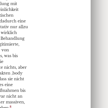
dlung mit
inlichkeit
tischen
n dadurch eine
ativ nur allzu
wirklich
ie Behandlung
itimierte,
g von
, was bis
ie
e nichts, aber
rakten ‚body
ass sie nicht
es eine
Maßnahmen bis
war nicht an
der massiven,
8
rben.