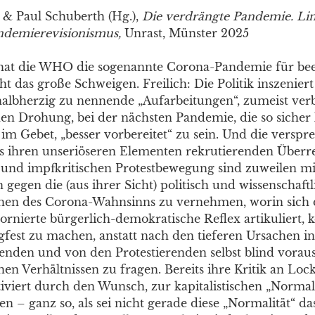
n & Paul Schuberth (Hg.),
Die verdrängte Pandemie. Li
ndemierevisionismus,
Unrast, Münster 2025
at die WHO die sogenannte Corona-Pandemie für been
ht das große Schweigen. Freilich: Die Politik inszenier
halbherzig zu nennende „Aufarbeitungen“, zumeist ve
hen Drohung, bei der nächsten Pandemie, die so siche
m Gebet, „besser vorbereitet“ zu sein. Und die verspre
us ihren unseriöseren Elementen rekrutierenden Überre
nd impfkritischen Protestbewegung sind zuweilen mi
 gegen die (aus ihrer Sicht) politisch und wissenschaftl
hen des Corona-Wahnsinns zu vernehmen, worin sich 
ornierte bürgerlich-demokratische Reflex artikuliert, 
gfest zu machen, anstatt nach den tieferen Ursachen i
enden und von den Protestierenden selbst blind vorau
chen Verhältnissen zu fragen. Bereits ihre Kritik an Lo
iviert durch den Wunsch, zur kapitalistischen „Normali
 – ganz so, als sei nicht gerade diese „Normalität“ das