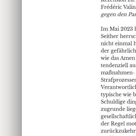
Frédéric Vali
gegen den Pa
Im Mai 2023 h
Seither herrsc
nicht einmal 
der gefährlic
wie das Amen i
tendenziell a
maßnahmen- u
Strafprozessen
Verantwortlic
typische wie b
Schuldige din
zugrunde lieg
gesellschaftli
der Regel mot
zurückzukehren