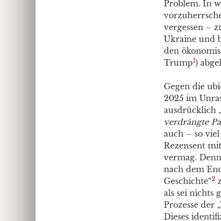
Problem. In w
vorzuherrsche
vergessen – z
Ukraine und b
den ökonomisc
1
Trump
) abge
Gegen die ubi
2025 im Unras
ausdrücklich 
verdrängte P
auch – so viel
Rezensent mit
vermag. Denn e
nach dem Ende
2
Geschichte“
z
als sei nichts
Prozesse der 
Dieses identif