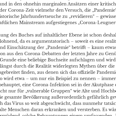
und in den ohnehin marginalen Ansätzen einer kritisc
der Corona-Zeit vielmehr den Versuch, die „Pandemie“
historische Jahrhundertseuche zu „revidieren“ – gewis
aftlichen Mainstream aufgestiegenes „Corona-Leugner
ung des Buches auf inhaltlicher Ebene ist schon desha
lohnend, da es argumentatorisch – soweit es eine reali
d Einschätzung der „Pandemie“ betrifft – kaum etwas 
on aus den Corona-Debatten der letzten Jahre zu Genü
runde eine beliebige Buchseite aufschlagen und wird 
längst durch die Realität widerlegten Mythen über die 
ebreitet finden, aus denen sich das offizielle Pandemi
 So wird etwa – um nur ein Beispiel zu nennen – imme
behauptet, eine Corona-Infektion sei in der Akutphase 
cht nur für „vulnerable Gruppen“ wie Alte und Hochbe
ie gesamte Bevölkerung außerordentlich gefährlich ge
ch das Virus so weit abgeschwächt, dass nunmehr tatsäc
lte Menschen daran erkranken und versterben. Es wä
 ermüdend, solche Behauptungen einem umfassenden „