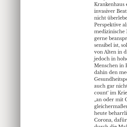
Krankenhaus e
invasiver Bea
nicht überlebe
Perspektive al
medizinische 
gerne beansp
sensibel ist, 
von Alten in d
jedoch in hoh
Menschen in P
dahin den medi
Gesundheitspol
auch gar nich
count‘ im Kri
„an oder mit C
gleichermaßen
heute beharrl
Corona, dafür
durch die Maß