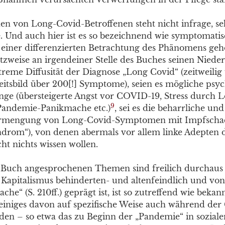
en von Long-Covid-Betroffenen steht nicht infrage, se
e. Und auch hier ist es so bezeichnend wie symptomatis
u einer differenzierten Betrachtung des Phänomens ge
tzweise an irgendeiner Stelle des Buches seinen Nieder
xtreme Diffusität der Diagnose „Long Covid“ (zeitweilig
eitsbild über 200[!] Symptome), seien es mögliche psy
e (übersteigerte Angst vor COVID-19, Stress durch 
9
Pandemie-Panikmache etc.)
, sei es die beharrliche und
ermengung von Long-Covid-Symptomen mit Impfscha
ndrom“), von denen abermals vor allem linke Adepten 
cht nichts wissen wollen.
 Buch angesprochenen Themen sind freilich durchaus 
 Kapitalismus behinderten- und altenfeindlich und vo
ache“ (S. 210ff.) geprägt ist, ist so zutreffend wie beka
einiges davon auf spezifische Weise auch während der
rden – so etwa das zu Beginn der „Pandemie“ in sozial