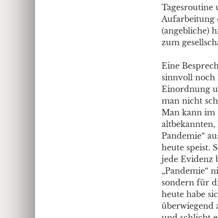
Tagesroutine 
Aufarbeitung 
(angebliche) 
zum gesellsch
Eine Besprech
sinnvoll noch 
Einordnung un
man nicht sch
Man kann im G
altbekannten, 
Pandemie“ ausg
heute speist.
jede Evidenz 
„Pandemie“ ni
sondern für d
heute habe si
überwiegend a
und schlicht