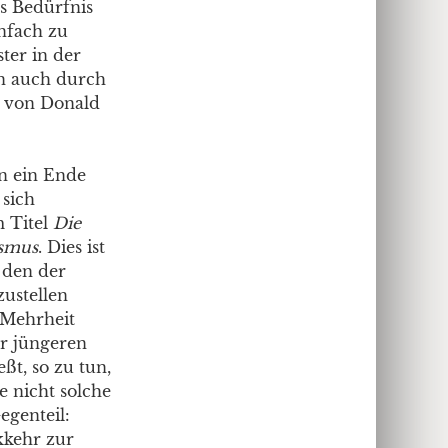
s Bedürfnis
nfach zu
ter in der
en auch durch
t von Donald
n ein Ende
sich
m Titel
Die
ismus
. Dies ist
, den der
ustellen
e Mehrheit
er jüngeren
t, so zu tun,
de nicht solche
egenteil:
ckkehr zur