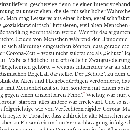
inzuliefern, geschweige denn sie einer Intensivbehan
tmung zu unterziehen, die sie mit sehr hoher Wahrsche
n. Man mag Letzteres aus einer linken, gesellschaftskri
s „sozialdarwinistisch“ kritisieren, weil alten Mensche
Behandlung vorenthalten werde. Wer für das argument
ruchte Leiden von Menschen während der „Pandemie“ 
sollte sich allerdings eingestehen können, dass gerade d
er Corona-Zeit – wozu nicht zuletzt die als „Schutz“ leg
em Maße schädliche und oft tödliche Zwangsisolierun
flegeheimen gehörte – weitaus inhumaner war als alles
zinischen Regelfall darstellte. Der „Schutz“, zu dem d
itik die Alten und Pflegebedürftigen verdonnerte, hatt
ts „mit Menschlichkeit zu tun, sondern mit einem abst
7
eg gegen einen unsichtbaren Feind“.
Wichtig war nur, d
orona“ starben, alles andere war irrelevant. Und so ist 
 folgerichtige wie von Verfechtern rigider Corona-
ich negierte Tatsache, dass zahlreiche alte Menschen z
 aber an Einsamkeit und an Vernachlässigung infolge 
nahmen verursachten Verwerfungen in der Pflege sta