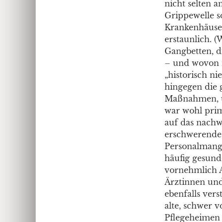
nicht selten a
Grippewelle s
Krankenhäuser
erstaunlich. 
Gangbetten, d
– und wovon m
„historisch ni
hingegen die 
Maßnahmen, un
war wohl prim
auf das nachw
erschwerende 
Personalmange
häufig gesund
vornehmlich 
Ärztinnen und 
ebenfalls ver
alte, schwer 
Pflegeheimen