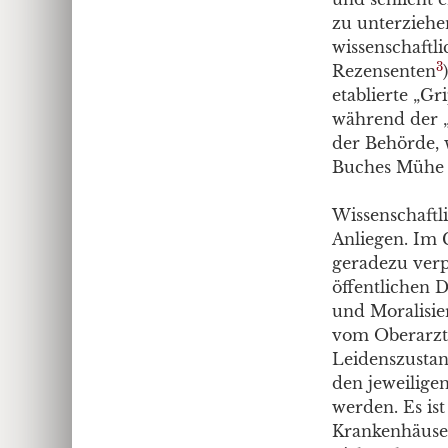
zu unterziehe
wissenschaftli
3
Rezensenten
etablierte „Gr
während der „
der Behörde, 
Buches Mühe h
Wissenschaftl
Anliegen. Im 
geradezu verp
öffentlichen 
und Moralisie
vom Oberarzt 
Leidenszustan
den jeweilige
werden. Es is
Krankenhäuser