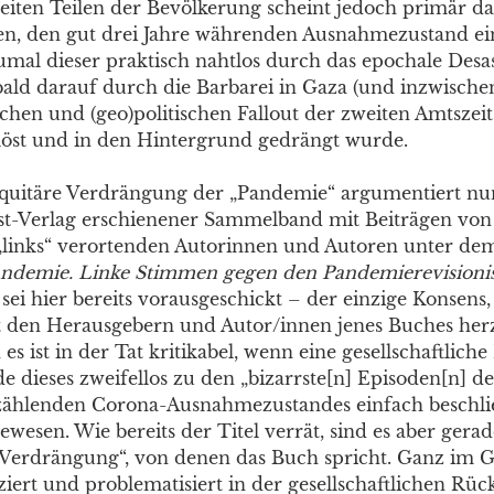
eiten Teilen der Bevölkerung scheint jedoch primär da
n, den gut drei Jahre währenden Ausnahmezustand ei
umal dieser praktisch nahtlos durch das epochale Desas
ald darauf durch die Barbarei in Gaza (und inzwisch
hen und (geo)politischen Fallout der zweiten Amtszei
löst und in den Hintergrund gedrängt wurde.
quitäre Verdrängung der „Pandemie“ argumentiert nu
t-Verlag erschienener Sammelband mit Beiträgen von 
„links“ verortenden Autorinnen und Autoren unter de
andemie. Linke Stimmen gegen den Pandemierevision
 sei hier bereits vorausgeschickt – der einzige Konsens
 den Herausgebern und Autor/innen jenes Buches herz
s ist in der Tat kritikabel, wenn eine gesellschaftlich
 dieses zweifellos zu den „bizarrste[n] Episoden[n] d
ählenden Corona-Ausnahmezustandes einfach beschließ
 gewesen. Wie bereits der Titel verrät, sind es aber gera
„Verdrängung“, von denen das Buch spricht. Ganz im G
iziert und problematisiert in der gesellschaftlichen Rü