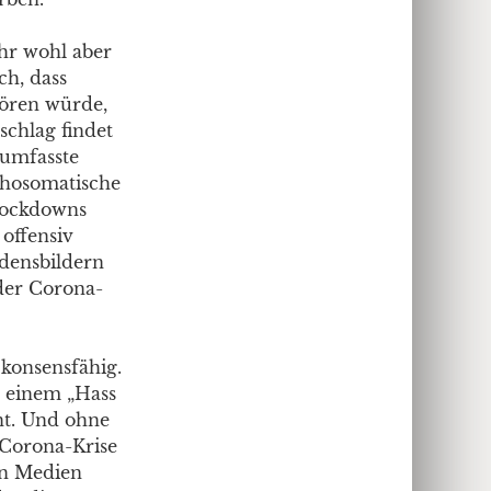
hr wohl aber
ch, dass
hören würde,
schlag findet
 umfasste
chosomatische
Lockdowns
 offensiv
densbildern
der Corona-
konsensfähig.
n einem „Hass
nnt. Und ohne
 Corona-Krise
en Medien