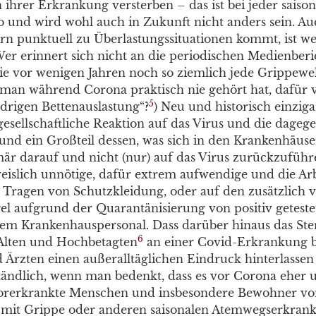
n ihrer Erkrankung versterben – das ist bei jeder saiso
o und wird wohl auch in Zukunft nicht anders sein. Auc
n punktuell zu Überlastungssituationen kommt, ist w
(Wer erinnert sich nicht an die periodischen Medienber
ie vor wenigen Jahren noch so ziemlich jede Grippewel
an während Corona praktisch nie gehört hat, dafür 
5
edrigen Bettenauslastung“?
) Neu und historisch einzig
gesellschaftliche Reaktion auf das Virus und die dageg
d ein Großteil dessen, was sich in den Krankenhäuser
är darauf und nicht (nur) auf das Virus zurückzuführ
eislich unnötige, dafür extrem aufwendige und die Ar
Tragen von Schutzkleidung, oder auf den zusätzlich v
l aufgrund der Quarantänisierung von positiv geteste
em Krankenhauspersonal. Dass darüber hinaus das Ste
6
Alten und Hochbetagten
an einer Covid-Erkrankung b
Ärzten einen außeralltäglichen Eindruck hinterlassen h
ständlich, wenn man bedenkt, dass es vor Corona eher 
vorerkrankte Menschen und insbesondere Bewohner vo
 mit Grippe oder anderen saisonalen Atemwegserkran