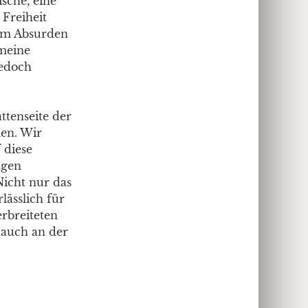
ische, eine
 Freiheit
vom Absurden
 meine
jedoch
ttenseite der
en. Wir
 diese
ngen
icht nur das
lässlich für
erbreiteten
 auch an der