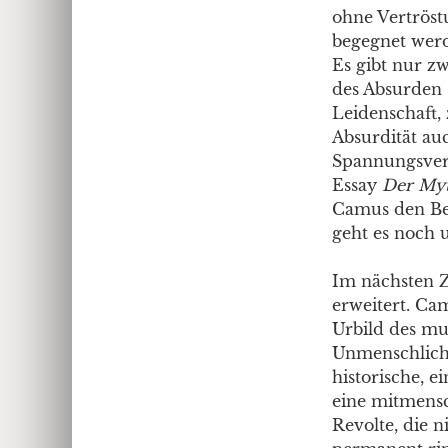
ohne Vertröst
begegnet werd
Es gibt nur z
des Absurden –
Leidenschaft,
Absurdität au
Spannungsverh
Essay
Der Myt
Camus den Beg
geht es noch u
Im nächsten Z
erweitert. C
Urbild des mu
Unmenschlichk
historische, e
eine mitmensch
Revolte, die n