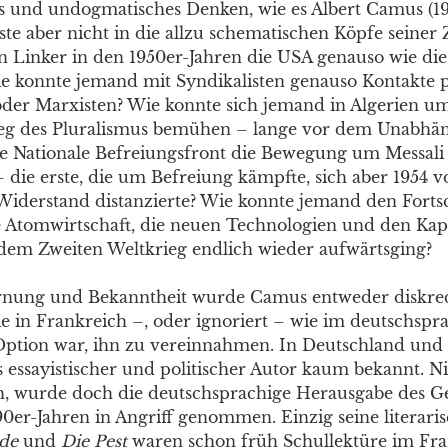
es und undogmatisches Denken, wie es Albert Camus (1
ste aber nicht in die allzu schematischen Köpfe seiner 
n Linker in den 1950er-Jahren die USA genauso wie di
Wie konnte jemand mit Syndikalisten genauso Kontakte 
oder Marxisten? Wie konnte sich jemand in Algerien u
eg des Pluralismus bemühen – lange vor dem Unabhäng
ie Nationale Befreiungsfront die Bewegung um Messali
– die erste, die um Befreiung kämpfte, sich aber 1954 
iderstand distanzierte? Wie konnte jemand den Fortsc
die Atomwirtschaft, die neuen Technologien und den Ka
dem Zweiten Weltkrieg endlich wieder aufwärtsging?
rnung und Bekanntheit wurde Camus entweder diskred
e in Frankreich –, oder ignoriert – wie im deutschsp
Option war, ihn zu vereinnahmen. In Deutschland und
 essayistischer und politischer Autor kaum bekannt. N
h, wurde doch die deutschsprachige Herausgabe des 
990er-Jahren in Angriff genommen. Einzig seine literar
de
und
Die Pest
waren schon früh Schullektüre im Fra