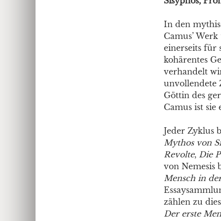
Sisyphos, Pro
In den mythis
Camus’ Werk te
einerseits für
kohärentes Ge
verhandelt wi
unvollendete 
Göttin des ge
Camus ist sie
Jeder Zyklus 
Mythos von S
Revolte
,
Die P
von Nemesis 
Mensch in de
Essaysammlu
zählen zu die
Der erste Me