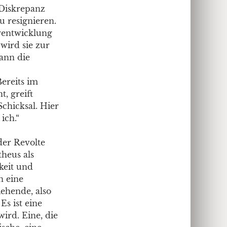
 Diskrepanz
u resignieren.
erentwicklung
wird sie zur
kann die
ereits im
, greift
chicksal. Hier
ich.“
 der Revolte
heus als
keit und
n eine
iehende, also
Es ist eine
wird. Eine, die