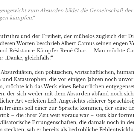
engewicht zum Absurden bildet die Gemeinschaft der
gen kämpfen.“
Aufruhrs und der Freiheit, der mühelos zugleich der Di
it diesen Worten beschrieb Albert Camus seinen engen V
r und Résistance-Kämpfer René Char. – Man möchte C
 „Danke, gleichfalls!“
 Absurditäten, den politischen, wirtschaftlichen, huma
und Katastrophen, die vor einigen Jahren noch unvors
, möchte ich das Werk eines Beharrlichen entgegenset
n, der sich weder mit dem Absurden abfand noch sich
licher Art verleiten ließ. Angesichts schierer Sprachlosi
 Irrsinns soll einer zur Sprache kommen, der seine ti
ritik – die ihrer Zeit weit voraus war – stets klar formul
vilisatorische Errungenschaften, die damals noch in de
 steckten, sah er bereits als bedrohliche Fehlentwickl