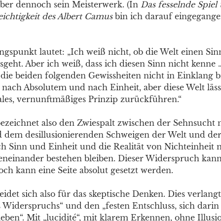
aber dennoch sein Meisterwerk. (In
Das fesselnde Spiel
eichtigkeit des Albert Camus
bin ich darauf eingegang
spunkt lautet: „Ich weiß nicht, ob die Welt einen Sinn
sgeht. Aber ich weiß, dass ich diesen Sinn nicht kenne 
h die beiden folgenden Gewissheiten nicht in Einklang 
nach Absolutem und nach Einheit, aber diese Welt lässt
nales, vernunftmäßiges Prinzip zurückführen.“
ezeichnet also den Zwiespalt zwischen der Sehnsucht
 dem desillusionierenden Schweigen der Welt und der
h Sinn und Einheit und die Realität von Nichteinheit
neinander bestehen bleiben. Dieser Widerspruch kan
ch kann eine Seite absolut gesetzt werden.
det sich also für das skeptische Denken. Dies verlangt
 Widerspruchs“ und den „festen Entschluss, sich darin
eben“. Mit „lucidité“, mit klarem Erkennen, ohne Illus