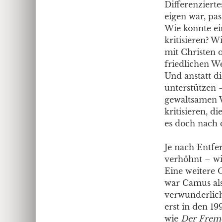
Differenziert
eigen war, pas
Wie konnte ei
kritisieren? 
mit Christen 
friedlichen W
Und anstatt d
unterstützen 
gewaltsamen W
kritisieren, 
es doch nach 
Je nach Entfe
verhöhnt – wi
Eine weitere 
war Camus als
verwunderlic
erst in den 1
wie
Der Frem