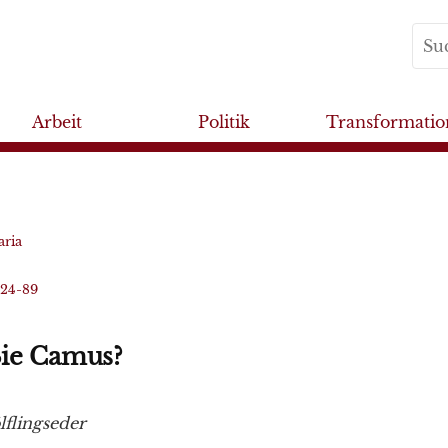
Arbeit
Politik
Transformatio
aria
024-89
ie Camus?
flingseder