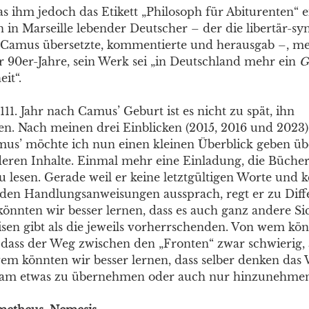
s ihm jedoch das Etikett „Philosoph für Abiturenten“ e
 in Marseille lebender Deutscher – der die libertär-syn
 Camus übersetzte, kommentierte und herausgab –, me
 90er-Jahre, sein Werk sei „in Deutschland mehr ein
G
it“.
11. Jahr nach Camus’ Geburt ist es nicht zu spät, ihn
n. Nach meinen drei Einblicken (2015, 2016 und 2023)
s’ möchte ich nun einen kleinen Überblick geben übe
deren Inhalte. Einmal mehr eine Einladung, die Büche
 lesen. Gerade weil er keine letztgültigen Worte und k
nden Handlungsanweisungen aussprach, regt er zu Diffe
önnten wir besser lernen, dass es auch ganz andere Si
en gibt als die jeweils vorherrschenden. Von wem kön
, dass der Weg zwischen den „Fronten“ zwar schwierig,
em könnten wir besser lernen, dass selber denken das W
rsam etwas zu übernehmen oder auch nur hinzunehmen