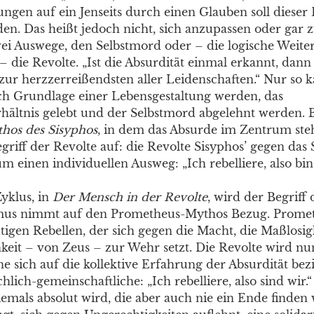
ungen auf ein Jenseits durch einen Glauben soll dieser
en. Das heißt jedoch nicht, sich anzupassen oder gar z
wei Auswege, den Selbstmord oder – die logische Weit
 die Revolte. „Ist die Absurdität einmal erkannt, dann 
 zur herzzerreißendsten aller Leidenschaften.“ Nur so 
ch Grundlage einer Lebensgestaltung werden, das
ältnis gelebt und der Selbstmord abgelehnt werden. B
hos des Sisyphos
, in dem das Absurde im Zentrum steht
riff der Revolte auf: die Revolte Sisyphos’ gegen das S
m einen individuellen Ausweg: „Ich rebelliere, also bin 
yklus, in
Der Mensch in der Revolte
, wird der Begriff
amus nimmt auf den Prometheus-Mythos Bezug. Promet
tigen Rebellen, der sich gegen die Macht, die Maßlosig
eit – von Zeus – zur Wehr setzt. Die Revolte wird nu
ine sich auf die kollektive Erfahrung der Absurdität bez
lich-gemeinschaftliche: „Ich rebelliere, also sind wir.“ 
iemals absolut wird, die aber auch nie ein Ende finden 