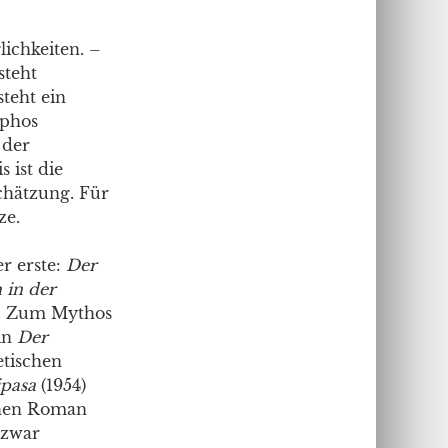
ichkeiten. –
steht
steht ein
yphos
 der
 ist die
schätzung. Für
ze.
r erste:
Der
 in der
et. Zum Mythos
in
Der
tischen
pasa
(1954)
schen Roman
 zwar