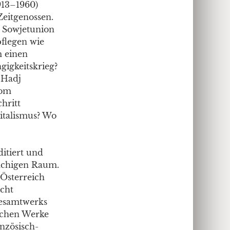
913–1960)
Zeitgenossen.
e Sowjetunion
pflegen wie
m einen
igkeitskrieg?
 Hadj
vom
hritt
pitalismus? Wo
itiert und
rachigen Raum.
 Österreich
icht
Gesamtwerks
ischen Werke
nzösisch-