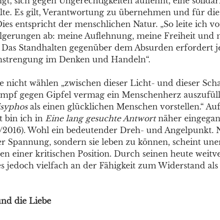
t, sich gegen Ungerechtigkeiten auflehnt, eine solidar
lte. Es gilt, Verantwortung zu übernehmen und für die
Dies entspricht der menschlichen Natur. „So leite ich 
olgerungen ab: meine Auflehnung, meine Freiheit und
“ Das Standhalten gegenüber dem Absurden erfordert 
Anstrengung im Denken und Handeln“.
nicht wählen „zwischen dieser Licht- und dieser Scha
ampf gegen Gipfel vermag ein Menschenherz auszufüll
isyphos
als einen glücklichen Menschen vorstellen.“ Auf
t bin ich in
Eine lang gesuchte Antwort
näher eingega
/2016). Wohl ein bedeutender Dreh- und Angelpunkt. N
er Spannung, sondern sie leben zu können, scheint uner
en einer kritischen Position. Durch seinen heute weitv
es jedoch vielfach an der Fähigkeit zum Widerstand als
nd die Liebe