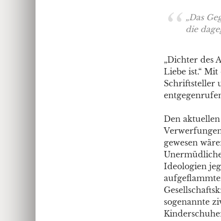
„
Das Geg
die dage
„Dichter des 
Liebe ist.“ M
Schriftstelle
entgegenrufen:
Den aktuellen
Verwerfungen 
gewesen wären
Unermüdliche
Ideologien jeg
aufgeflammten
Gesellschaftsk
sogenannte zi
Kinderschuhen