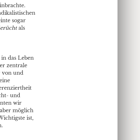
inbrachte.
dikalistischen
inte sogar
erücht
als
 in das Leben
r zentrale
r von und
eine
renziertheit
cht- und
nten wir
 aber möglich
ichtigste ist,
.