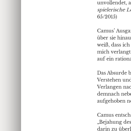
unvollendet, 
spielerische L
65/2015)
Camus’ Ausgang
über sie hinau
weiß, dass ic
mich verlangt 
auf ein ratio
Das Absurde b
Verstehen und
Verlangen nac
demnach nebe
aufgehoben no
Camus entschei
„Bejahung des
darin zu überl