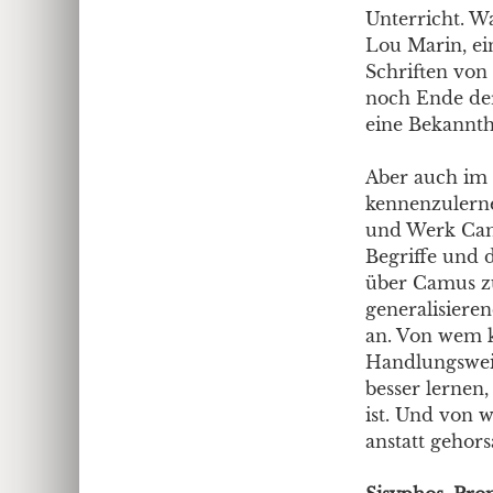
Unterricht. Wa
Lou Marin, ein
Schriften von
noch Ende der
eine Bekannthe
Aber auch im 1
kennenzulerne
und Werk Camu
Begriffe und 
über Camus zu
generalisiere
an. Von wem k
Handlungsweis
besser lernen
ist. Und von w
anstatt geho