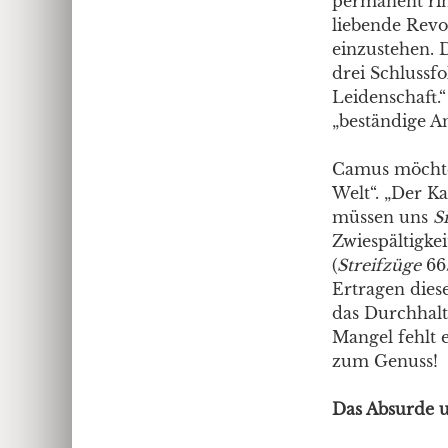
permanent ring
liebende Revo
einzustehen. 
drei Schlussf
Leidenschaft.
„beständige 
Camus möchte 
Welt“. „Der K
müssen uns
S
Zwiespältigkei
(
Streifzüge
66
Ertragen dies
das Durchhalt
Mangel fehlt 
zum Genuss!
Das Absurde u