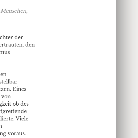
 Menschen,
chter der
ertrauten, den
amus
nen
tellbar
zen. Eines
 von
gkeit ob des
efgreifende
ierte. Viele
n
ung voraus.