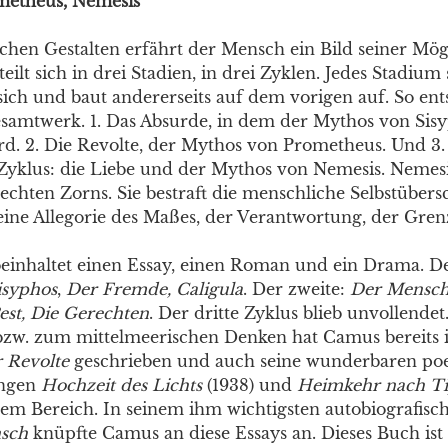
metheus, Nemesis
chen Gestalten erfährt der Mensch ein Bild seiner Mögl
ilt sich in drei Stadien, in drei Zyklen. Jedes Stadium 
 sich und baut andererseits auf dem vorigen auf. So ent
samtwerk. 1. Das Absurde, in dem der Mythos von Sis
rd. 2. Die Revolte, der Mythos von Prometheus. Und 3.
Zyklus: die Liebe und der Mythos von Nemesis. Nemesis
rechten Zorns. Sie bestraft die menschliche Selbstüber
 eine Allegorie des Maßes, der Verantwortung, der Gren
beinhaltet einen Essay, einen Roman und ein Drama. De
isyphos
,
Der Fremde,
Caligula
. Der zweite:
Der Mensch
est, Die Gerechten
. Der dritte Zyklus blieb unvollend
bzw. zum mittelmeerischen Denken hat Camus bereits 
r Revolte
geschrieben und auch seine wunderbaren poe
ngen
Hochzeit des Lichts
(1938) und
Heimkehr nach Ti
sem Bereich. In seinem ihm wichtigsten autobiografi
nsch
knüpfte Camus an diese Essays an. Dieses Buch ist