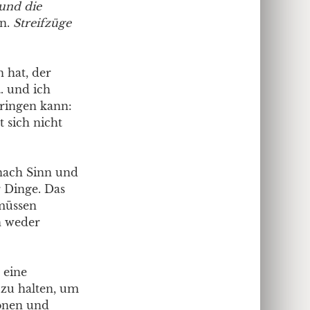
 und die
en.
Streifzüge
 hat, der
… und ich
bringen kann:
 sich nicht
 nach Sinn und
 Dinge. Das
 müssen
n weder
 eine
 zu halten, um
ionen und