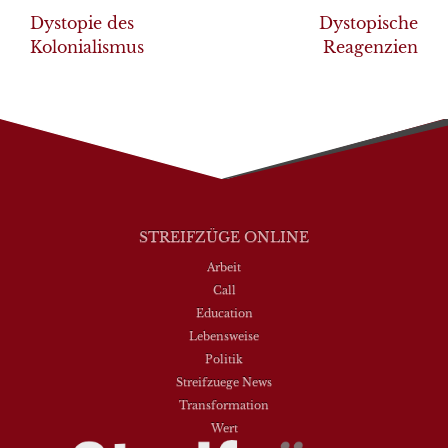
navigation
Dystopie des
Dystopische
Kolonialismus
Reagenzien
STREIFZÜGE ONLINE
Arbeit
Call
Education
Lebensweise
Politik
Streifzuege News
Transformation
Wert