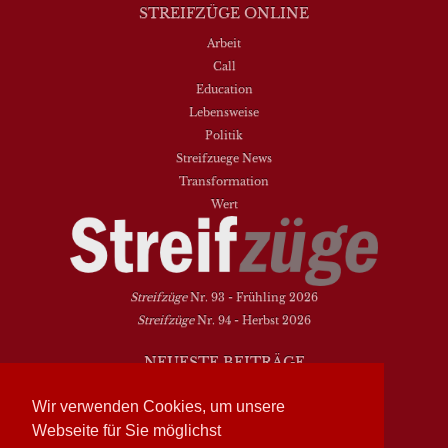
STREIFZÜGE ONLINE
Arbeit
Call
Education
Lebensweise
Politik
Streifzuege News
Transformation
Wert
Streifzüge
Nr. 93 - Frühling 2026
Streifzüge
Nr. 94 - Herbst 2026
NEUESTE BEITRÄGE
Vielfalt heißt zwischen den Welten übersetzen
Wir verwenden Cookies, um unsere
Dasein als Fortsein
Webseite für Sie möglichst
Das Elend der Soziologie