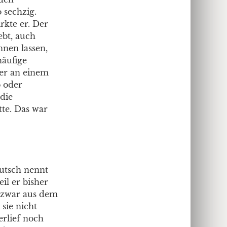
 sechzig.
rkte er. Der
ebt, auch
nnen lassen,
häufige
 er an einem
b oder
die
tte. Das war
utsch nennt
il er bisher
e zwar aus dem
 sie nicht
erlief noch