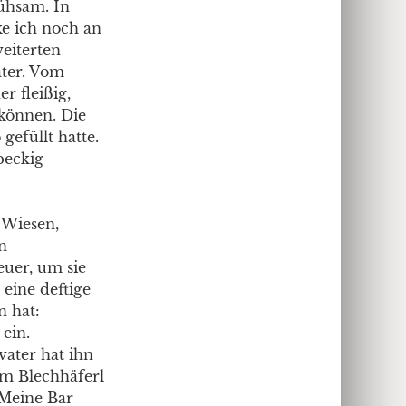
ühsam. In
e ich noch an
weiterten
ater. Vom
r fleißig,
 können. Die
efüllt hatte.
peckig-
 Wiesen,
n
euer, um sie
 eine deftige
n hat:
ein.
vater hat ihn
em Blechhäferl
 Meine Bar