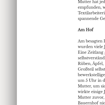
Mutter hat jed
empfunden, we
Textilarbeite
spannende Ge
Am Hof
Am besagten H
wurden viele 
Eine Zeitlang
selbstverstän
Rüben, Äpfel,
Großteil selbs
bewerkstellig
um 5 Uhr in d
Mutter, um si
wirkte einige
Mutter zuvor,
Bauernhof nic