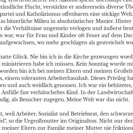
ständliche Flucht, verstärkte er andererseits diverse Ü
partei und Katholizismus offenbaren eine stickige Welt.
s bäuerliche Milieu in absolutistischer Manier. Hinter
ich die Verhältnisse ungemein verlogen und äußerst bru
en war, war für Frau und Kinder oft Feuer auf dem Dach
aufgewachsen, wo mehr geschlagen als gestreichelt wu
hatte Glück. Nie bin ich in die Kirche gezwungen wor
 ministrieren habe ich müssen. Kein Sonntag wurde mi
worden bin ich bei meinen Eltern und meinen Großelt
ts, einem toleranten Arbeiterhaushalt. Dieses Privileg h
und auch weidlich genossen. Ich war ein behütetes, 
Anfälle fast verhätscheltes Kind. In der Landwirtschaf
fig, als Besucher zugegen. Meine Welt war das nicht.
t, weil Arbeiter, Sozialist und Betriebsrat, den schwa
ufel“, so die Urgroßmutter im Originalton. Nicht nur d
 meiner Eltern zur Familie meiner Mutter nie friktions