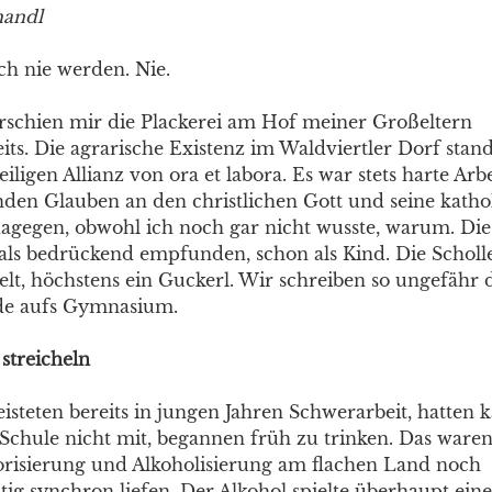
handl
ch nie werden. Nie.
schien mir die Plackerei am Hof meiner Großeltern
its. Die agrarische Existenz im Waldviertler Dorf stan
iligen Allianz von ora et labora. Es war stets harte Ar
nden Glauben an den christlichen Gott und seine kathol
agegen, obwohl ich noch gar nicht wusste, warum. Di
 als bedrückend empfunden, schon als Kind. Die Scholle
lt, höchstens ein Guckerl. Wir schreiben so ungefähr d
de aufs Gymnasium.
 streicheln
eisteten bereits in jungen Jahren Schwerarbeit, hatten 
Schule nicht mit, begannen früh zu trinken. Das waren
torisierung und Alkoholisierung am flachen Land noch
ig synchron liefen. Der Alkohol spielte überhaupt eine