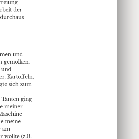
efreiung
rbeit der
e durchaus
Namen und
h gemolken.
e und
r, Kartoffeln,
gte sich zum
 Tanten ging
ne meiner
 Maschine
ie meine
e am
wollte (z.B.