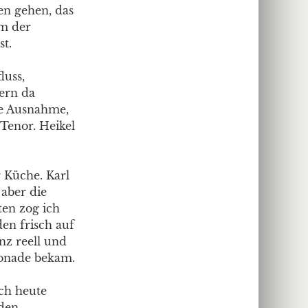
en gehen, das
um der
st.
luss,
ern da
ie Ausnahme,
Tenor. Heikel
r Küche. Karl
 aber die
ten zog ich
en frisch auf
nz reell und
tonade bekam.
ch heute
 den