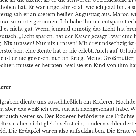
ben hat. Er war ungefähr so alt wie ich jetzt bin, also
fertig sah er an diesem heißen Augusttag aus. Marod wi
 nur so runtergeronnen. Ich habe ihn nie entspannt erl
nd es nicht gut. Wenn jemand unnötig das Licht hat bre
tisch. „Licht sparen, hat der Kaiser gesagt“, war eine 
Nix urassen! Nur nix urassen! Mit dreiundsechzig ist
rstorben, eine Rente hat er nie erlebt. Auch auf Urlau
 ist er nie gewesen, nur im Krieg. Meine Großmutter, 
chter, musste er heiraten, weil sie ein Kind von ihm ha
erer
graben diente uns ausschließlich ein Roderer. Hochde
 aber das weiß ich erst, seit ich nachgeschaut habe. We
t er auch weiter so. Der Roderer beförderte die Frücht
e sie aber nicht gleich selbst ein, sondern schleuderte
eld. Die Erdäpfel waren also aufzuklauben. Die Ernte v