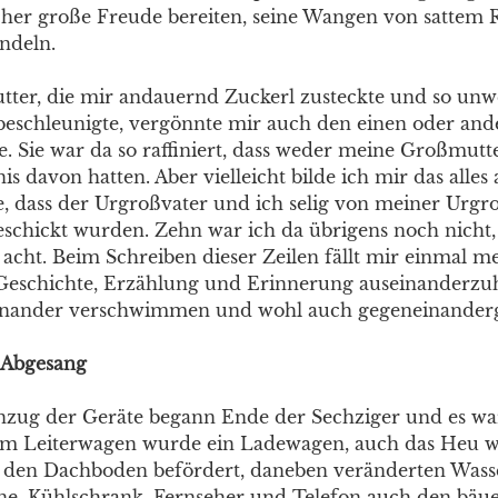
her große Freude bereiten, seine Wangen von sattem Ro
ndeln.
ter, die mir andauernd Zuckerl zusteckte und so unw
beschleunigte, vergönnte mir auch den einen oder and
e. Sie war da so raffiniert, dass weder meine Großmut
s davon hatten. Aber vielleicht bilde ich mir das alles
e, dass der Urgroßvater und ich selig von meiner Urgr
schickt wurden. Zehn war ich da übrigens noch nicht, 
 acht. Beim Schreiben dieser Zeilen fällt mir einmal m
Geschichte, Erzählung und Erinnerung auseinanderzu
inander verschwimmen und wohl auch gegeneinanderg
s Abgesang
nzug der Geräte begann Ende der Sechziger und es war
em Leiterwagen wurde ein Ladewagen, auch das Heu 
n den Dachboden befördert, daneben veränderten Wasse
, Kühlschrank, Fernseher und Telefon auch den bäue