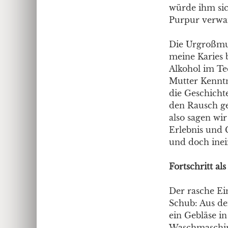
würde ihm sic
Purpur verwa
Die Urgroßmut
meine Karies 
Alkohol im Te
Mutter Kenntni
die Geschicht
den Rausch ge
also sagen wir
Erlebnis und 
und doch ine
Fortschritt al
Der rasche Ei
Schub: Aus d
ein Gebläse i
Waschmaschine