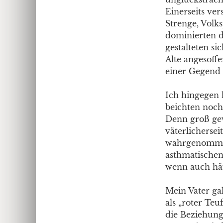
Einerseits ver
Strenge, Volks
dominierten da
gestalteten s
Alte angesoff
einer Gegend 
Ich hingegen 
beichten noch
Denn groß ge
väterlichersei
wahrgenommen 
asthmatischen 
wenn auch häu
Mein Vater gal
als „roter Te
die Beziehung