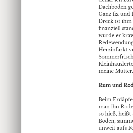
Dachboden geho
Ganz fix und 
Dreck ist ihm
finanziell sta
wurde er krawu
Redewendung. 
Herzinfarkt ve
Sommerfrische
Kleinhäuslerto
meine Mutter.
Rum und Rod
Beim Erdäpfel
man ihn Roder,
so hieß, heiß
Boden, sammelt
unweit aufs F