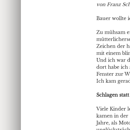
von Franz Sc
Bauer wollte i
Zu mühsam er
mütterlicherse
Zeichen der he
mit einem bli
Und ich war d
dort habe ich
Fenster zur We
Ich kam gera
Schlagen statt
Viele Kinder l
kamen in der 
Jahre, als Mo
unglücksträcht