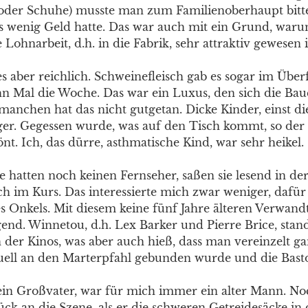
oder Schuhe) musste man zum Familienoberhaupt bitt
ls wenig Geld hatte. Das war auch mit ein Grund, war
 Lohnarbeit, d.h. in die Fabrik, sehr attraktiv gewesen i
s aber reichlich. Schweinefleisch gab es sogar im Überf
hn Mal die Woche. Das war ein Luxus, den sich die Bau
manchen hat das nicht gutgetan. Dicke Kinder, einst d
er. Gegessen wurde, was auf den Tisch kommt, so der 
nt. Ich, das dürre, asthmatische Kind, war sehr heikel.
e hatten noch keinen Fernseher, saßen sie lesend in de
h im Kurs. Das interessierte mich zwar weniger, dafür
 Onkels. Mit diesem keine fünf Jahre älteren Verwand
end. Winnetou, d.h. Lex Barker und Pierre Brice, stand
 der Kinos, was aber auch hieß, dass man vereinzelt ga
tuell an den Marterpfahl gebunden wurde und die Bas
in Großvater, war für mich immer ein alter Mann. No
ück an die Szene, als er die schweren Getreidesäcke in