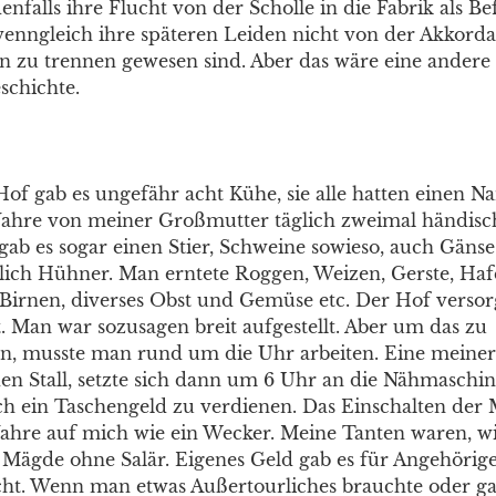
enfalls ihre Flucht von der Scholle in die Fabrik als B
nngleich ihre späteren Leiden nicht von der Akkorda
rin zu trennen gewesen sind. Aber das wäre eine ander
schichte.
of gab es ungefähr acht Kühe, sie alle hatten einen 
Jahre von meiner Großmutter täglich zweimal händisc
 gab es sogar einen Stier, Schweine sowieso, auch Gäns
dlich Hühner. Man erntete Roggen, Weizen, Gerste, Hafe
 Birnen, diverses Obst und Gemüse etc. Der Hof versor
t. Man war sozusagen breit aufgestellt. Aber um das zu
en, musste man rund um die Uhr arbeiten. Eine meiner
en Stall, setzte sich dann um 6 Uhr an die Nähmaschi
ch ein Taschengeld zu verdienen. Das Einschalten der
 Jahre auf mich wie ein Wecker. Meine Tanten waren, w
 Mägde ohne Salär. Eigenes Geld gab es für Angehörig
ht. Wenn man etwas Außertourliches brauchte oder gar 