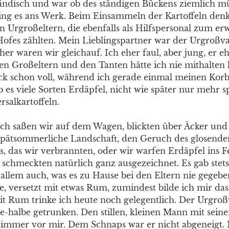
ndisch und war ob des ständigen Bückens ziemlich m
ing es ans Werk. Beim Einsammeln der Kartoffeln denk
n Urgroßeltern, die ebenfalls als Hilfspersonal zum er
Hofes zählten. Mein Lieblingspartner war der Urgroßv
er waren wir gleichauf. Ich eher faul, aber jung, er ehe
 den Großeltern und den Tanten hätte ich nie mithalten
ck schon voll, während ich gerade einmal meinen Korb g
es viele Sorten Erdäpfel, nicht wie später nur mehr s
salkartoffeln.
ich saßen wir auf dem Wagen, blickten über Äcker und
spätsommerliche Landschaft, den Geruch des glosende
s, das wir verbrannten, oder wir warfen Erdäpfel ins F
 schmeckten natürlich ganz ausgezeichnet. Es gab stets
 allem auch, was es zu Hause bei den Eltern nie gegebe
e, versetzt mit etwas Rum, zumindest bilde ich mir das 
t Rum trinke ich heute noch gelegentlich. Der Urgroß
e-halbe getrunken. Den stillen, kleinen Mann mit sein
 immer vor mir. Dem Schnaps war er nicht abgeneigt.