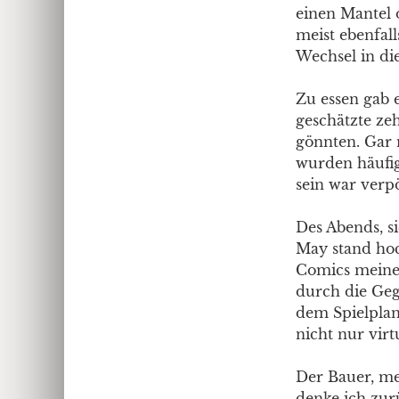
einen Mantel 
meist ebenfal
Wechsel in die
Zu essen gab e
geschätzte ze
gönnten. Gar 
wurden häufig
sein war verpö
Des Abends, si
May stand hoc
Comics meines
durch die Geg
dem Spielplan
nicht nur vir
Der Bauer, me
denke ich zur