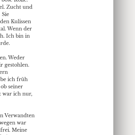
bel. Zucht und
 Sie
 den Kulissen
tal. Wenn der
. Ich bin in
rde.
den. Weder
r gestohlen.
ern
abe ich früh
ob seiner
t war ich nur,
rzen Verwandten
eswegen war
frei. Meine