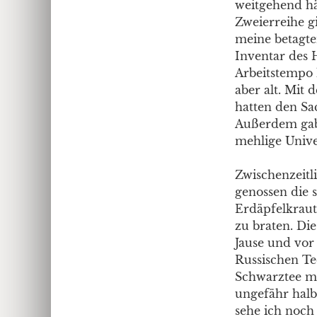
weitgehend hä
Zweierreihe g
meine betagte
Inventar des 
Arbeitstempo h
aber alt. Mit
hatten den Sa
Außerdem gab 
mehlige Univer
Zwischenzeitl
genossen die 
Erdäpfelkraut
zu braten. Die
Jause und vor
Russischen Te
Schwarztee mi
ungefähr halb
sehe ich noch