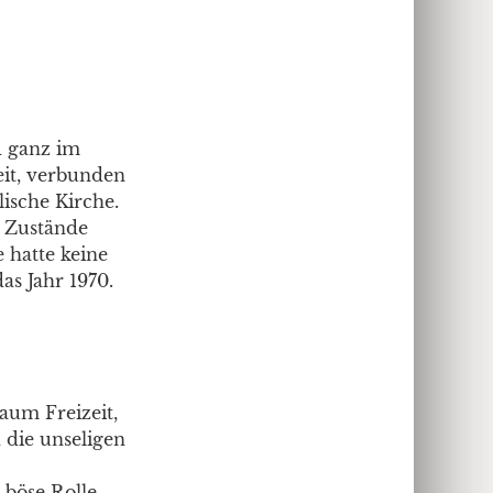
d ganz im
beit, verbunden
ische Kirche.
e Zustände
 hatte keine
as Jahr 1970.
kaum Freizeit,
 die unseligen
 böse Rolle.