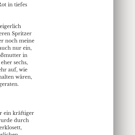
t in tiefes
eigerlich
eren Spritzer
ter noch meine
 auch nur ein,
oßmutter in
eher sechs,
ehr auf, wie
halten wären,
eraten.
 ein kräftiger
wurde durch
rklosett,
rlichen