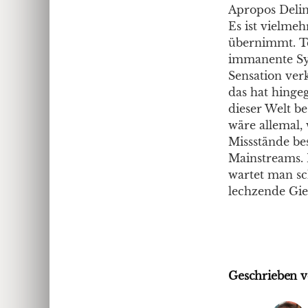
Apropos Delinq
Es ist vielme
übernimmt. Te
immanente Sy
Sensation ver
das hat hingeg
dieser Welt be
wäre allemal,
Missstände bes
Mainstreams. 
wartet man sch
lechzende Gie
Geschrieben v