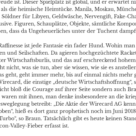
reude ist. Dieser Spielplatz ist global, und er erwartet n
 als die heimische Heimtücke. Manila, Moskau, Münche
 Söldner für Libyen, Geldwäsche, Nervengift, Fake-Ch
lusive. Figuren, Schauplätze, Objekte, sämtliche Kompo
ßen, dass da Ungeheuerliches unter der Tuchent dampf
affinesse ist jede Fantasie ein fader Hund. Wohin man 
n und Seilschaften. Da agieren hochgezüchtete Racke
ter Wirtschaftsburlis, und das auf erschreckend hohem
ht nicht, was sie tun, aber sie wissen, wie sie es anstelle
as geht, geht immer mehr, bis auf einmal nichts mehr 
irecard, die einstige „deutsche Wirtschaftshoffnung“, 
nicht bloß die Courage auf ihrer Seite sondern auch B
waren mit ihnen, man denke insbesondere an die krieg
desweglegung betreibt: „Die Aktie der Wirecard AG kenn
ben“, hieß es dort ganz prophetisch noch im Juni 201
Turbo“, so Braun. Tatsächlich gibt es heute keinen Sta
con-Valley-Fieber erfasst ist.