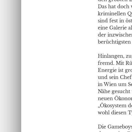
Das hat doch w
kriminellen Q
sind fest in ö
eine Galerie a
der inzwische
berüchtigsten
Hinlangen, zu
fremd. Mit Rü
Energie ist g
und sein Chef
in Wien um Se
Nähe gesucht 
neuen Ökonomi
„Ökosystem de
wohl diesen T
Die Gameboys 