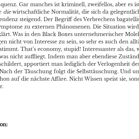
uenz. Gar manches ist kriminell, zweifellos, aber es is
hr
die
wirtschaftliche Normalität, die sich da gelegentlic
ndenz steigend. Der Begriff des Verbrechens bagatellis
mptome zu externen Phänomenen. Die Situation wird
klärt. Was in den Black Boxes unternehmerischer Molekü
en nicht von Interesse zu sein, so sehr es auch den all
stimmt. That’s economy, stupid! Interessanter als das, w
 was nicht auffliegt. Indem man aber ebendiese Zuständ
childert, apportiert man lediglich der Verlogenheit des
Nach der Täuschung folgt die Selbsttäuschung. Und u
on auf die nächste Affäre. Nicht Wissen speist sie, so
r.
on: