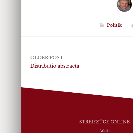
Politik
Post
OLDER POST
navigation
Distributio abstracta
STREIFZÜGE ONLINE
Arbeit