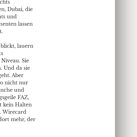
ichts
n, Dubai, die
ats und
nenten lassen
t.
blickt, lauern
ts
 Niveau. Sie
n. Und da sie
geht. Aber
so nicht nur
ranche und
sgeile FAZ,
t kein Halten
8. Wirecard
ndort mehr, der