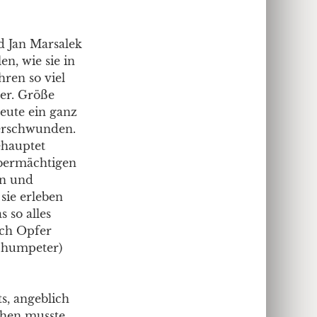
nd Jan Marsalek
n, wie sie in
hren so viel
her. Größe
eute ein ganz
verschwunden.
behauptet
 übermächtigen
un und
sie erleben
s so alles
uch Opfer
chumpeter)
s, angeblich
chen musste.