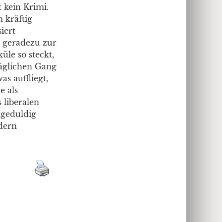
t kein Krimi.
h kräftig
iert
 geradezu zur
le so steckt,
täglichen Gang
as auffliegt,
e als
 liberalen
ngeduldig
ndern