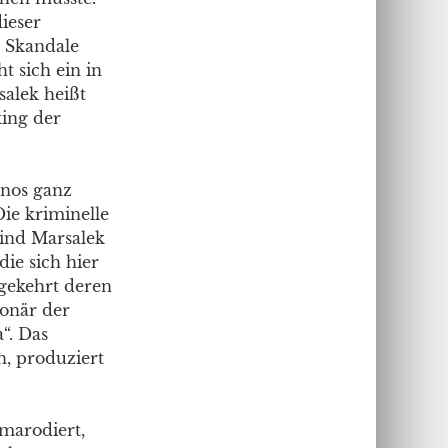
dieser
n Skandale
t sich ein in
salek heißt
ing der
anos ganz
ie kriminelle
sind Marsalek
ie sich hier
gekehrt deren
ionär der
“. Das
n, produziert
 marodiert,