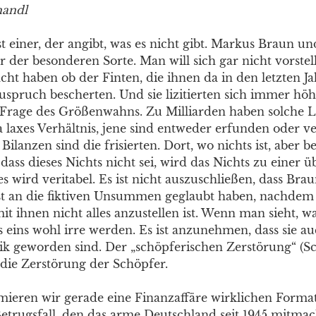
handl
t einer, der angibt, was es nicht gibt. Markus Braun u
der besonderen Sorte. Man will sich gar nicht vorstelle
ht haben ob der Finten, die ihnen da in den letzten Ja
uspruch bescherten. Und sie lizitierten sich immer hö
 Frage des Größenwahns. Zu Milliarden haben solche L
ja laxes Verhältnis, jene sind entweder erfunden oder 
Bilanzen sind die frisierten. Dort, wo nichts ist, aber 
dass dieses Nichts nicht sei, wird das Nichts zu einer
es wird veritabel. Es ist nicht auszuschließen, dass Bra
st an die fiktiven Unsummen geglaubt haben, nachdem 
it ihnen nicht alles anzustellen ist. Wenn man sieht, wa
s eins wohl irre werden. Es ist anzunehmen, dass sie a
k geworden sind. Der „schöpferischen Zerstörung“ (S
h die Zerstörung der Schöpfer.
mieren wir gerade eine Finanzaffäre wirklichen Format
etrugsfall, den das arme Deutschland seit 1945 mitma