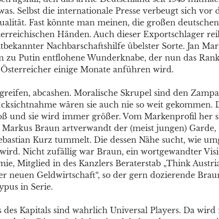
as. Selbst die internationale Presse verbeugt sich vor 
ualität. Fast könnte man meinen, die großen deutsche
sterreichischen Händen. Auch dieser Exportschlager reih
ltbekannter Nachbarschaftshilfe übelster Sorte. Jan Mar
n zu Putin entflohene Wunderknabe, der nun das Rank
 Österreicher einige Monate anführen wird.
greifen, abcashen. Moralische Skrupel sind den Zamp
cksichtnahme wären sie auch nie so weit gekommen. D
roß und sie wird immer größer. Vom Markenprofil her 
 Markus Braun artverwandt der (meist jungen) Garde, d
bastian Kurz tummelt. Die dessen Nähe sucht, wie um
wird. Nicht zufällig war Braun, ein wortgewandter Vis
e, Mitglied in des Kanzlers Beraterstab „Think Austria
r neuen Geldwirtschaft“, so der gern dozierende Brau
ypus in Serie.
des Kapitals sind wahrlich Universal Players. Da wird