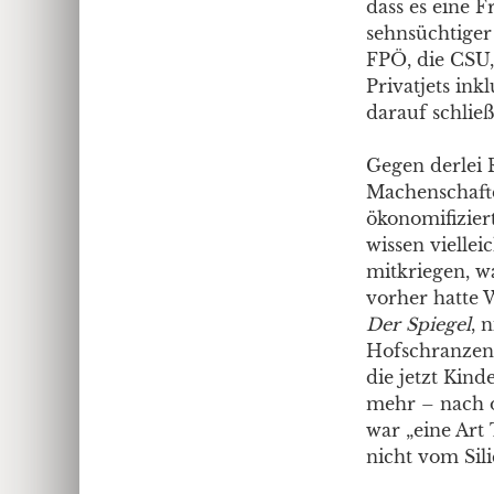
dass es eine F
sehnsüchtiger
FPÖ, die CSU,
Privatjets ink
darauf schlie
Gegen derlei R
Machenschafte
ökonomifizier
wissen vielleic
mitkriegen, w
vorher hatte W
Der
Spiegel
, 
Hofschranzen 
die jetzt Kin
mehr – nach o
war „eine Art 
nicht vom Sili