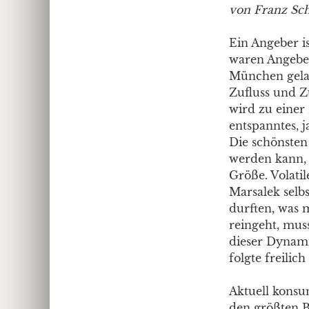
von Franz Sc
Ein Angeber is
waren Angeber 
München gelac
Zufluss und Z
wird zu einer
entspanntes, 
Die schönsten 
werden kann, 
Größe. Volatil
Marsalek selb
durften, was m
reingeht, mus
dieser Dynami
folgte freilic
Aktuell konsu
den größten B