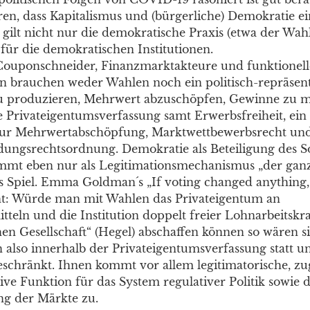
en, dass Kapitalismus und (bürgerliche) Demokratie e
gilt nicht nur die demokratische Praxis (etwa der Wahl
für die demokratischen Institutionen.
ouponschneider, Finanzmarktakteure und funktionelle
n brauchen weder Wahlen noch ein politisch-repräsent
u produzieren, Mehrwert abzuschöpfen, Gewinne zu m
e Privateigentumsverfassung samt Erwerbsfreiheit, ein 
 zur Mehrwertabschöpfung, Marktwettbewerbsrecht und
ungsrechtsordnung. Demokratie als Beteiligung des S
ommt eben nur als Legitimationsmechanismus „der gan
ns Spiel. Emma Goldman´s „If voting changed anything
eint: Würde man mit Wahlen das Privateigentum an
teln und die Institution doppelt freier Lohnarbeitskra
hen Gesellschaft“ (Hegel) abschaffen können so wären si
 also innerhalb der Privateigentumsverfassung statt u
eschränkt. Ihnen kommt vor allem legitimatorische, zu
ive Funktion für das System regulativer Politik sowie d
g der Märkte zu.