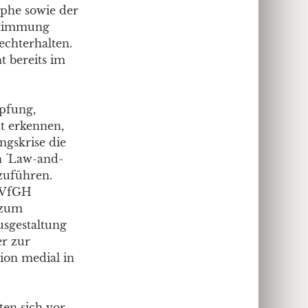
ophe sowie der
ustimmung
echterhalten.
t bereits im
mpfung,
t erkennen,
ngskrise die
n ´Law-and-
tzuführen.
m VfGH
 zum
usgestaltung
er zur
tion medial in
ten sich vor