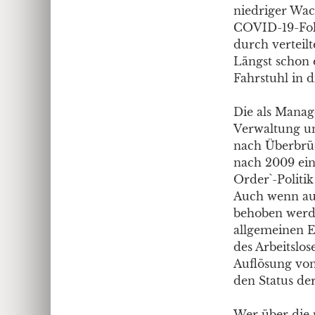
niedriger Wac
COVID-19-Folg
durch verteil
Längst schon e
Fahrstuhl in 
Die als Manag
Verwaltung un
nach Überbrüc
nach 2009 ein
Order`-Politi
Auch wenn aut
behoben werde
allgemeinen E
des Arbeitslo
Auflösung von
den Status de
Wer über die 