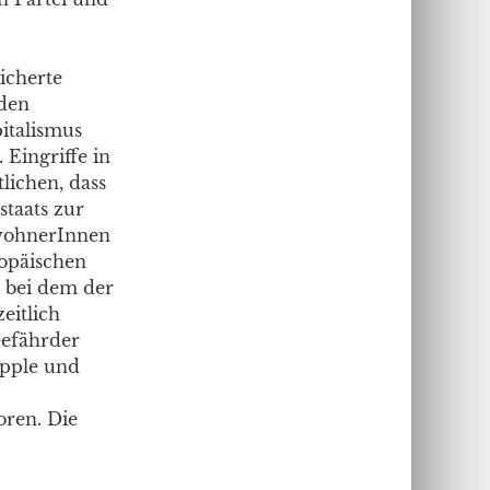
icherte
rden
italismus
Eingriffe in
lichen, dass
taats zur
ewohnerInnen
ropäischen
 bei dem der
eitlich
Gefährder
Apple und
oren. Die