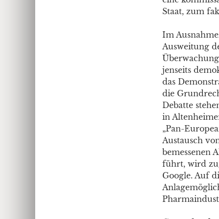
Staat, zum fa
Im Ausnahmezu
Ausweitung de
Überwachungs-
jenseits demo
das Demonstrat
die Grundrech
Debatte stehe
in Altenheime
„Pan-European
Austausch von
bemessenen Ab
führt, wird z
Google. Auf d
Anlagemöglich
Pharmaindustr