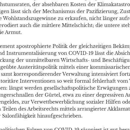
hstumsraten, der absehbaren Kosten der Klimakatastr
en lässt sich der Mechanismus der Pazifizierung, Z
te Wohlstandszugewinne zu erkaufen, nicht länger aufr
rodiert auch die mittlere Mittelschicht; die untere steh
die Armut.
ement apostrophierte Politik der gleichzeitigen Bekä
d Instrumentalisierung von COVID-19 lässt die Absich
kung der unmittelbaren Wirtschafts- und Beschäftigu
geübte Austeritätspolitik mittels einer kommissarische
k samt korrespondierender Verwaltung intensiviert for
oritäre Interventionen so weit formal fehlerhaft vo
n: längst werden gesellschaftspolitische Erwägungen
ngerschnallen der Gürtel, etwa zu einer degressiven A
sengeldes, zur Verwettbewerblichung sozialer Hilfen od
 Teilen des Arbeitsrechts mittels arrangierter Akklama
r Salonfähigkeit hinaufgeschrieben.
politischen Folgen von COVID-19 räsoniert ist gut bera