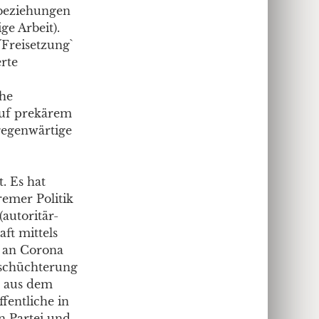
tbeziehungen
e Arbeit).
Freisetzung`
erte
che
uf prekärem
gegenwärtige
. Es hat
remer Politik
(autoritär-
ft mittels
r an Corona
nschüchterung
o aus dem
ffentliche in
n Partei und