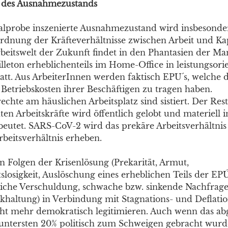
 des Ausnahmezustands
alprobe inszenierte Ausnahmezustand wird insbesonde
rdnung der Kräfteverhältnisse zwischen Arbeit und Kap
Arbeitswelt der Zukunft findet in den Phantasien der 
leton erheblichenteils im Home-Office in leistungsorie
att. Aus ArbeiterInnen werden faktisch EPU´s, welche d
 Betriebskosten ihrer Beschäftigen zu tragen haben.
echte am häuslichen Arbeitsplatz sind sistiert. Der Res
en Arbeitskräfte wird öffentlich gelobt und materiell i
beutet. SARS-CoV-2 wird das prekäre Arbeitsverhältnis
eitsverhältnis erheben.
n Folgen der Krisenlösung (Prekarität, Armut,
slosigkeit, Auslöschung eines erheblichen Teils der EP
liche Verschuldung, schwache bzw. sinkende Nachfrage
altung) in Verbindung mit Stagnations- und Deflatio
icht mehr demokratisch legitimieren. Auch wenn das a
 untersten 20% politisch zum Schweigen gebracht wurd