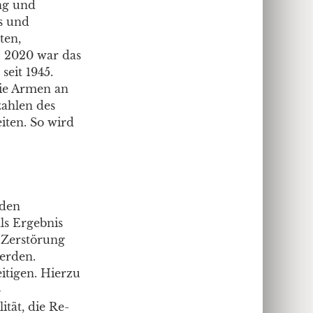
ng und
s und
ten,
. 2020 war das
eit 1945.
die Armen an
zahlen des
iten. So wird
nden
ls Ergebnis
 Zerstörung
erden.
itigen. Hierzu
-
tät, die Re-