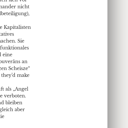
inander nicht
beteiligung),
 Kapitalisten
atives
achen. Sie
funktionales
 eine
ouveräns an
zen Scheisze“
, they’d make
ft als „Angel
e verboten.
nd bleiben
gleich aber
ie