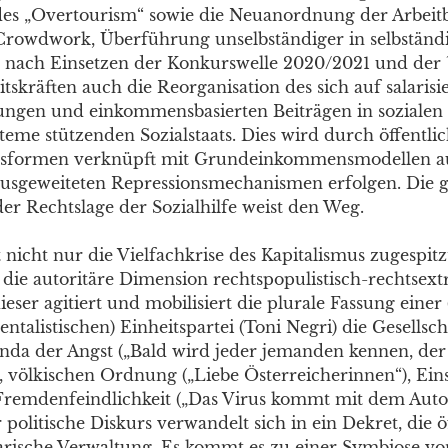
des „Overtourism“ sowie die Neuanordnung der Arbei
Crowdwork, Überführung unselbständiger in selbständig
 nach Einsetzen der Konkurswelle 2020/2021 und der ´
skräften auch die Reorganisation des sich auf salarisi
ungen und einkommensbasierten Beiträgen in sozialen
teme stützenden Sozialstaats. Dies wird durch öffentli
gsformen verknüpft mit Grundeinkommensmodellen a
usgeweiteten Repressionsmechanismen erfolgen. Die 
er Rechtslage der Sozialhilfe weist den Weg.
icht nur die Vielfachkrise des Kapitalismus zugespitzt
 die autoritäre Dimension rechtspopulistisch-rechtsext
dieser agitiert und mobilisiert die plurale Fassung einer 
alistischen) Einheitspartei (Toni Negri) die Gesellscha
nda der Angst („Bald wird jeder jemanden kennen, de
“), völkischen Ordnung („Liebe Österreicherinnen“), Ei
Fremdenfeindlichkeit („Das Virus kommt mit dem Aut
 politische Diskurs verwandelt sich in ein Dekret, die ö
rische Verwaltung. Es kommt es zu einer Symbiose vo