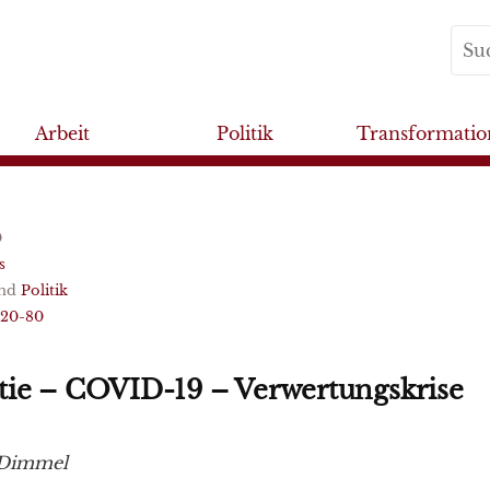
Arbeit
Politik
Transformatio
0
s
nd
Politik
020-80
ie – COVID-19 – Verwertungskrise
 Dimmel