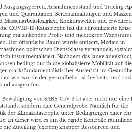
 Ausgangssperren, Ausnahmezustand und Tracing-Ap
gen und Quarantänen, Serienanhaltungen und Maskenp
d Massenarbeitslosigkeit, Konkurswellen und erweitert
 die COVID-19-Katastrophe hat die chronifizierte Krise
tung mit sinkenden Profit- und mediokren Wachstums
ssen. Der öffentliche Raum wurde entleert, Medien in
schinen politischen Dienstklasse verwandelt, sozialm
itisch instrumentalisiert. Nachdem das lange angekündi
nosen bedingt durch die globalisierte Mobilität auf di
ger marktfundamentalistischer Austerität im Gesundh
den war wurde der gesundheits-, sicherheits- und sozia
and ausgerufen.
r Bewältigung von SARS-CoV-2 ist aber nicht nur eine P
tstands, sondern eine Generalprobe. Nämlich für die
ik der Klimakatastrophe unter Bedingungen einer chro
e. In dieser wird es um die rigide Kontrolle räumliche
ie die Zuteilung (extrem) knapper Ressourcen und