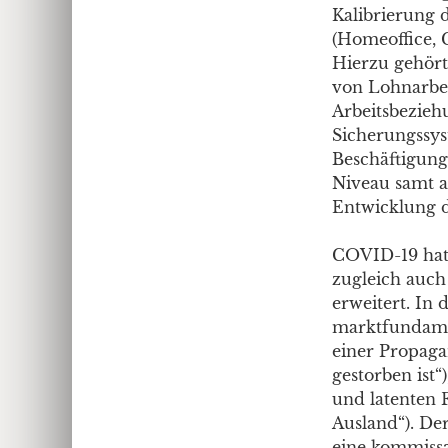
Kalibrierung 
(Homeoffice, 
Hierzu gehört
von Lohnarbeit
Arbeitsbezieh
Sicherungssys
Beschäftigun
Niveau samt a
Entwicklung d
COVID-19 hat n
zugleich auch
erweitert. In 
marktfundament
einer Propaga
gestorben ist
und latenten 
Ausland“). Der
eine kommissa