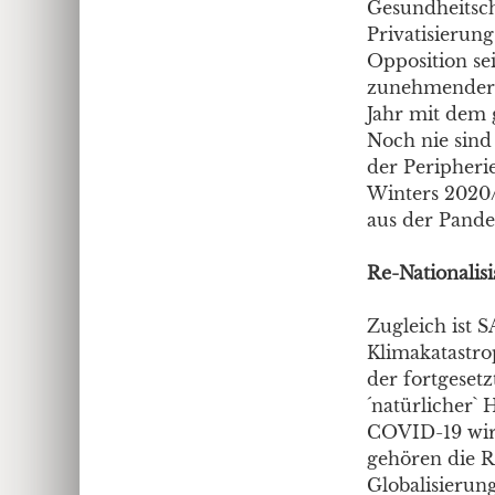
Gesundheitsch
Privatisierun
Opposition sei
zunehmender P
Jahr mit dem 
Noch nie sind
der Peripheri
Winters 2020/
aus der Pande
Re-Nationalis
Zugleich ist 
Klimakatastro
der fortgeset
´natürlicher`
COVID-19 wird
gehören die Re
Globalisierun