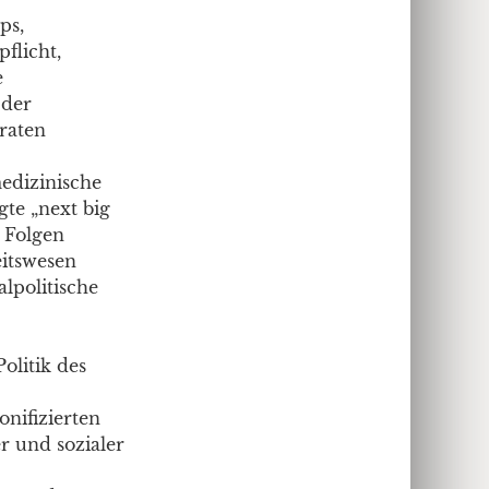
ps,
flicht,
e
 der
raten
edizinische
gte „next big
e Folgen
eitswesen
lpolitische
olitik des
nifizierten
r und sozialer