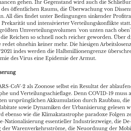
ancen gehen. Ihr Gegenstand wird auch die Schließu
g des öffentlichen Raums, die Überwachung von Dissen
n. All dies findet unter Bedingungen sinkender Profitra
rekarität und intensivierter Verteilungskonflikte statt
größten Umverteilungsvolumen ´von unten nach oben` s
 die Reichen so schnell noch reicher geworden. Über 
e redet ohnehin keiner mehr. Die hiesigen Arbeitslosen
2021 indes werden die Halbmillionengrenze überschre
mie des Virus eine Epidemie der Armut.
iserung
SARS-CoV-2 als Zoonose selbst ein Resultat der ablaufe
phe und Verteilungsschieflage. Denn COVID-19 muss a
zten ursprünglichen Akkumulation durch Raubbau, die
 Habitate sowie Dynamiken der Urbanisierung gelesen w
 ebenso wie die Klimakatastrophe paradoxe Folgen ze
-Nationalisierung essentieller Industriezweige, die De
g der Warenverkehrsströme, die Neuordnung der Mobili