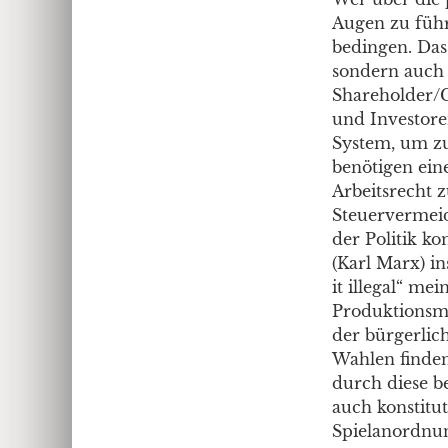
Augen zu führ
bedingen. Das 
sondern auch 
Shareholder/C
und Investore
System, um z
benötigen ein
Arbeitsrecht
Steuervermeid
der Politik k
(Karl Marx) i
it illegal“ m
Produktionsmit
der bürgerlic
Wahlen finden
durch diese b
auch konstitut
Spielanordnun