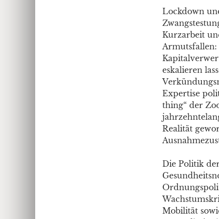
Lockdown und
Zwangstestun
Kurzarbeit un
Armutsfallen:
Kapitalverwer
eskalieren la
Verkündungsma
Expertise pol
thing“ der Zoo
jahrzehntelan
Realität gewor
Ausnahmezust
Die Politik de
Gesundheitsno
Ordnungspolit
Wachstumskris
Mobilität sow