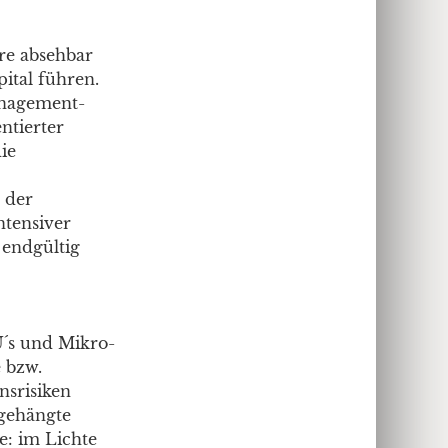
re absehbar
ital führen.
Management-
ntierter
ie
t der
ntensiver
 endgültig
Ú´s und Mikro-
 bzw.
nsrisiken
bgehängte
e: im Lichte