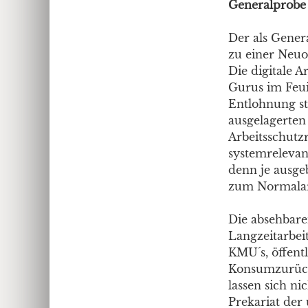
Generalprobe
Der als Gener
zu einer Neuo
Die digitale 
Gurus im Feuil
Entlohnung st
ausgelagerten
Arbeitsschutzr
systemrelevant
denn je ausge
zum Normalarb
Die absehbare
Langzeitarbeit
KMU´s, öffent
Konsumzurückh
lassen sich n
Prekariat der