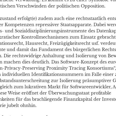
ktischen Verschwinden der politischen Opposition.
stand erfolgt(e) zudem auch eine rechtsstaatlich ents
r Kompetenzen repressiver Staatsapparate. Dabei we
 und Sozialdisziplinierungsinstrumente des Datenkap
kratischer Kontrollmechanismen zum Einsatz gebracht. 
ionsrecht, Hausrecht, Freizügigkeitsrecht usf. verdeut
te und damit das Fundament des bürgerlichen Rechtss
n. Die rechtswidrige Anhaltung und Isolierung von B
n machen dies deutlich. Das Software-Konzept des eu
-Privacy-Preserving Proximity Tracing Konsortiums“,
 individuellen Identifikationsnummern im Falle einer z
standsunterschreitung zur Isolierung präsumptiver 
ugleich zum lukrativen Markt für Softwareentwickler, 
iese Weise eröffnet der Überwachungsstaat profitable
keiten für das brachliegende Finanzkapital der Invest
ie jubelt ohnhin.