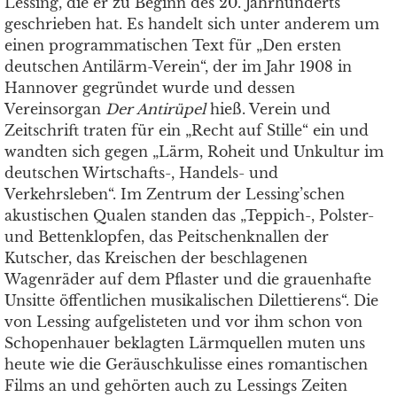
Lessing, die er zu Beginn des 20. Jahrhunderts
geschrieben hat. Es handelt sich unter anderem um
einen programmatischen Text für „Den ersten
deutschen Antilärm-Verein“, der im Jahr 1908 in
Hannover gegründet wurde und dessen
Vereinsorgan
Der Antirüpel
hieß. Verein und
Zeitschrift traten für ein „Recht auf Stille“ ein und
wandten sich gegen „Lärm, Roheit und Unkultur im
deutschen Wirtschafts-, Handels- und
Verkehrsleben“. Im Zentrum der Lessing’schen
akustischen Qualen standen das „Teppich-, Polster-
und Bettenklopfen, das Peitschenknallen der
Kutscher, das Kreischen der beschlagenen
Wagenräder auf dem Pflaster und die grauenhafte
Unsitte öffentlichen musikalischen Dilettierens“. Die
von Lessing aufgelisteten und vor ihm schon von
Schopenhauer beklagten Lärmquellen muten uns
heute wie die Geräuschkulisse eines romantischen
Films an und gehörten auch zu Lessings Zeiten