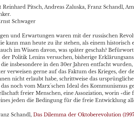
t Reinhard Pitsch, Andreas Zaluska, Franz Schandl, Am
nker.
Ernst Schwager
gen und Erwartungen waren mit der russischen Revol
e kann man heute zu ihr stehen, als einem historisch e
r auch im Wissen davon, was später geschah? Befürwor
n der Politik Lenins versuchen, bisherige Erklärungsan
 die insbesondere in den 30er Jahren entfacht wurden
er verweisen gerne auf das Faktum des Krieges, der d
en nicht erlaubt habe, schrittweise das ursprünglic
n, das noch vom Marx´schen Ideal des Kommunismus ge
ellschaft freier Menschen, eine Assoziation, worin «die f
nes jeden die Bedingung für die freie Entwicklung alle
ranz Schandl,
Das Dilemma der Oktoberevolution (1997