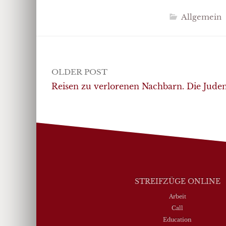
Allgemein
Post
OLDER POST
navigation
Reisen zu verlorenen Nachbarn. Die Jud
STREIFZÜGE ONLINE
Arbeit
Call
Education