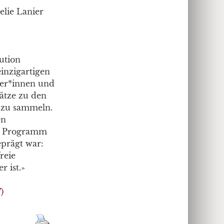
elie Lanier
ution
inzigartigen
ter*innen und
sätze zu den
, zu sammeln.
en
he Programm
prägt war:
reie
r ist.»
)