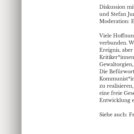
Diskussion mi
und Stefan Ju
Moderation: 
Viele Hoffnun
verbunden. Wi
Ereignis, abe
Kritiker*inne
Gewaltorgien,
Die Befürwort
Kommunist*inn
zu realisiere
eine freie Ges
Entwicklung ei
Siehe auch: F