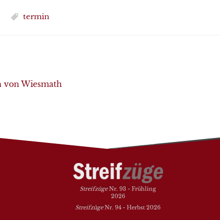
termin
en von Wiesmath
Streifzüge
Nr. 93 - Frühling
2026
Streifzüge
Nr. 94 - Herbst 2026