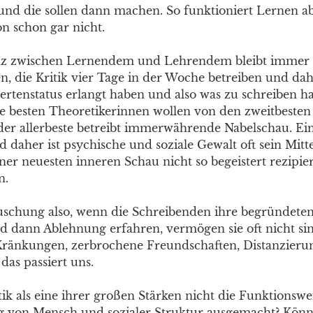
 und die sollen dann machen. So funktioniert Lernen ab
n schon gar nicht.
enz zwischen Lernendem und Lehrendem bleibt immer 
n, die Kritik vier Tage in der Woche betreiben und dah
ertenstatus erlangt haben und also was zu schreiben h
ie besten Theoretikerinnen wollen von den zweitbeste
er allerbeste betreibt immerwährende Nabelschau. Ein
d daher ist psychische und soziale Gewalt oft sein Mitt
iner neuesten inneren Schau nicht so begeistert rezipi
n.
uschung also, wenn die Schreibenden ihre begründeten
d dann Ablehnung erfahren, vermögen sie oft nicht si
änkungen, zerbrochene Freundschaften, Distanzierung,
das passiert uns.
ik als eine ihrer großen Stärken nicht die Funktionswe
ng von Mensch und sozialer Struktur ausgemacht? Könn