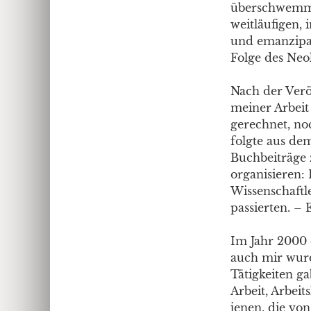
überschwemmt
weitläufigen,
und emanzipat
Folge des Neo
Nach der Veröf
meiner Arbeit
gerechnet, no
folgte aus de
Buchbeiträge 
organisieren:
Wissenschaftl
passierten. – 
Im Jahr 2000 e
auch mir wurd
Tätigkeiten ga
Arbeit, Arbei
jenen, die vo