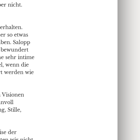
er nicht.
erhalten.
er so etwas
aben. Salopp
n bewundert
e sehr intime
el, wenn die
ert werden wie
 Visionen
nnvoll
 Stille,
ise der
ten wir nicht