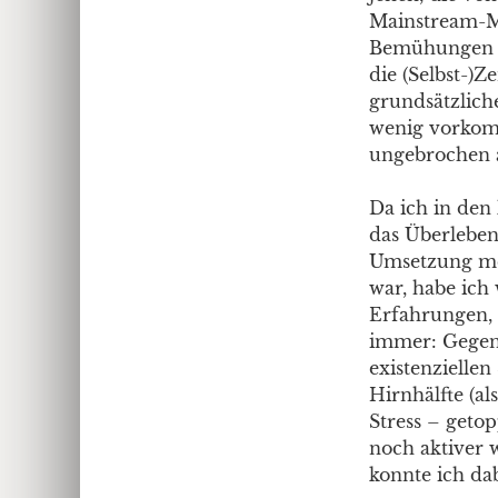
Mainstream-Me
Bemühungen ve
die (Selbst-)
grundsätzlich
wenig vorkomm
ungebrochen a
Da ich in den
das Überleben
Umsetzung mei
war, habe ich
Erfahrungen, 
immer: Gegen 
existenzielle
Hirnhälfte (als
Stress – get
noch aktiver 
konnte ich da