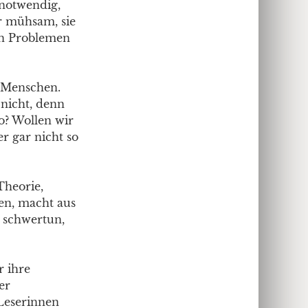
 notwendig,
er mühsam, sie
nen Problemen
n Menschen.
 nicht, denn
o? Wollen wir
r gar nicht so
Theorie,
n, macht aus
h schwertun,
r ihre
er
 Leserinnen