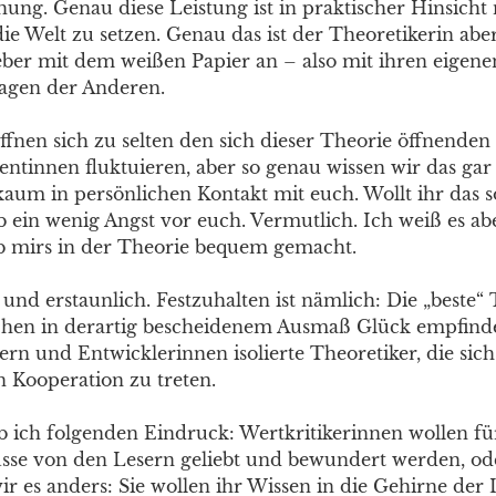
hung. Genau diese Leistung ist in praktischer Hinsicht
ie Welt zu setzen. Genau das ist der Theoretikerin ab
lieber mit dem weißen Papier an – also mit ihren eige
ragen der Anderen.
öffnen sich zu selten den sich dieser Theorie öffnende
ntinnen fluktuieren, aber so genau wissen wir das gar
um in persönlichen Kontakt mit euch. Wollt ihr das s
b ein wenig Angst vor euch. Vermutlich. Ich weiß es abe
b mirs in der Theorie bequem gemacht.
 und erstaunlich. Festzuhalten ist nämlich: Die „beste“ 
en in derartig bescheidenem Ausmaß Glück empfinde
ern und Entwicklerinnen isolierte Theoretiker, die sic
n Kooperation zu treten.
ich folgenden Eindruck: Wertkritikerinnen wollen fü
üsse von den Lesern geliebt und bewundert werden, od
ir es anders: Sie wollen ihr Wissen in die Gehirne der