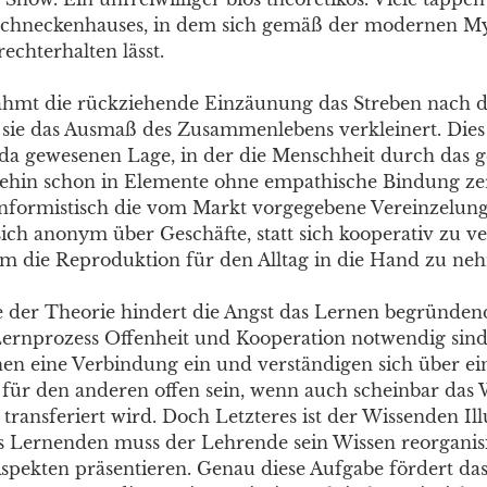
Schneckenhauses, in dem sich gemäß der modernen My
rechterhalten lässt.
lähmt die rückziehende Einzäunung das Streben nach 
sie das Ausmaß des Zusammenlebens verkleinert. Dies 
e da gewesenen Lage, in der die Menschheit durch das 
hin schon in Elemente ohne empathische Bindung zerl
nformistisch die vom Markt vorgegebene Vereinzelun
sich anonym über Geschäfte, statt sich kooperativ zu v
 die Reproduktion für den Alltag in die Hand zu ne
 der Theorie hindert die Angst das Lernen begründe
Lernprozess Offenheit und Kooperation notwendig sind
n eine Verbindung ein und verständigen sich über e
für den anderen offen sein, wenn auch scheinbar das 
transferiert wird. Doch Letzteres ist der Wissenden Il
s Lernenden muss der Lehrende sein Wissen reorganis
spekten präsentieren. Genau diese Aufgabe fördert da