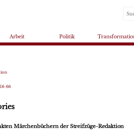
Arbeit
Politik
Transformatio
tion
016-66
ries
nkten Märchenbüchern der Streifzüge-Redaktion