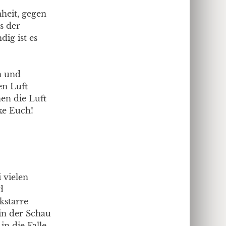
heit, gegen
s der
dig ist es
n und
en Luft
en die Luft
ke Euch!
 vielen
d
ckstarre
in der Schau
in die Falle