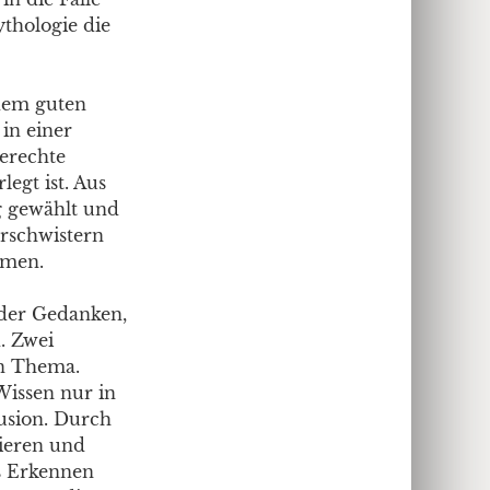
thologie die
dem guten
in einer
gerechte
egt ist. Aus
g gewählt und
erschwistern
hmen.
nder Gedanken,
. Zwei
in Thema.
Wissen nur in
lusion. Durch
ieren und
s Erkennen