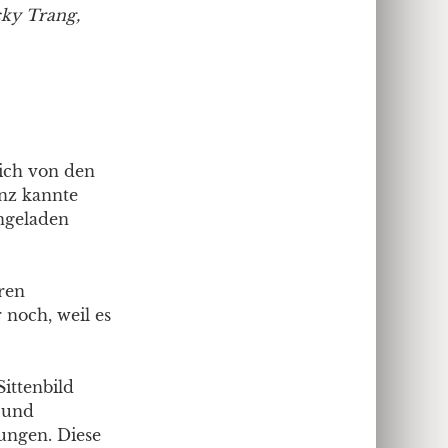
cky Trang,
 ich von den
anz kannte
ingeladen
hren
 noch, weil es
Sittenbild
 und
mungen. Diese