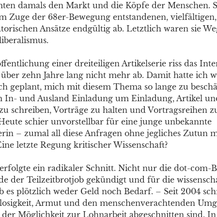
en damals den Markt und die Köpfe der Menschen. Sie
 im Zuge der 68er-Bewegung entstandenen, vielfältigen,
orischen Ansätze endgültig ab. Letztlich waren sie W
liberalismus.
fentlichung einer dreiteiligen Artikelserie riss das Inte
 über zehn Jahre lang nicht mehr ab. Damit hatte ich 
ch geplant, mich mit diesem Thema so lange zu beschäf
m In- und Ausland Einladung um Einladung, Artikel un
zu schreiben, Vorträge zu halten und Vortragsreihen z
 Heute schier unvorstellbar für eine junge unbekannte
erin – zumal all diese Anfragen ohne jegliches Zutun m
Eine letzte Regung kritischer Wissenschaft?
rfolgte ein radikaler Schnitt. Nicht nur die dot-com-Bl
e der Teilzeitbrotjob gekündigt und für die wissensch
b es plötzlich weder Geld noch Bedarf. – Seit 2004 sch
tslosigkeit, Armut und den menschenverachtenden Um
n der Möglichkeit zur Lohnarbeit abgeschnitten sind. I