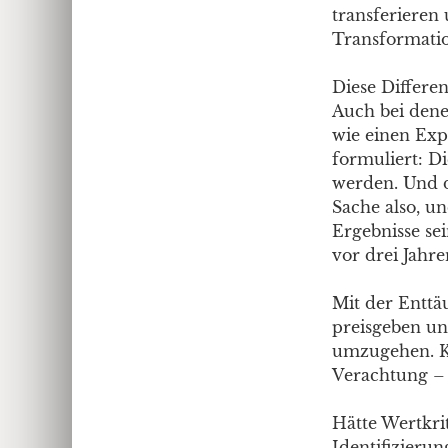
transferieren
Transformatio
Diese Differ
Auch bei dene
wie einen Exp
formuliert: D
werden. Und d
Sache also, un
Ergebnisse se
vor drei Jahre
Mit der Enttä
preisgeben un
umzugehen. Kr
Verachtung – 
Hätte Wertkrit
Identifizieru