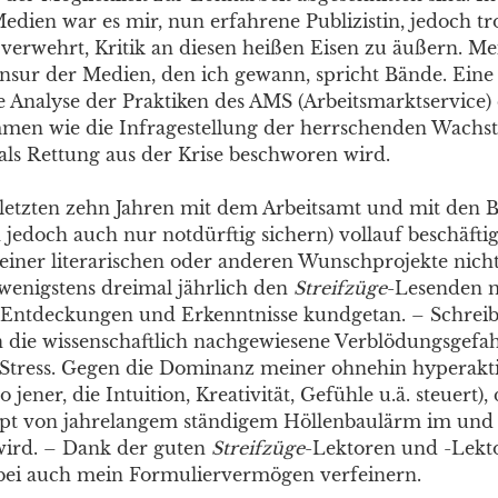
dien war es mir, nun erfahrene Publizistin, jedoch tr
rwehrt, Kritik an diesen heißen Eisen zu äußern. Mei
Zensur der Medien, den ich gewann, spricht Bände. Eine
e Analyse der Praktiken des AMS (Arbeitsmarktservice)
en wie die Infragestellung der herrschenden Wachst
ls Rettung aus der Krise beschworen wird.
 letzten zehn Jahren mit dem Arbeitsamt und mit den Br
 jedoch auch nur notdürftig sichern) vollauf beschäfti
ner literarischen oder anderen Wunschprojekte nich
 wenigstens dreimal jährlich den
Streifzüge
-Lesenden 
Entdeckungen und Erkenntnisse kundgetan. – Schreibe
die wissenschaftlich nachgewiesene Verblödungsgefa
n Stress. Gegen die Dominanz meiner ohnehin hyperakt
o jener, die Intuition, Kreativität, Gefühle u.ä. steuert)
oppt von jahrelangem ständigem Höllenbaulärm im un
wird. – Dank der guten
Streifzüge
-Lektoren und -Lekt
bei auch mein Formuliervermögen verfeinern.