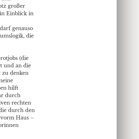
otz großer
n Einblick in
 darf genauso
umslogik, die
otjobs (die
gt und an die
t zu denken
meine
n hilft
hr durch
iven rechten
, die durch den
d vorm Haus –
orinnen