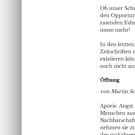
Ob unser Schr
den Opportun
rasenden Fahrt
umso mehr!
In den letzte
Zeitschriften 
existieren kö
noch nicht au
Öffnung
von Martin S
Aporie. Angst.
Menschen aus.
Nachbarschaft 
nehmen sie zu
der makabren S