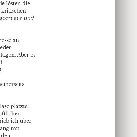
 lösten die
 kritischen
egbereiter
und
resse an
weder
tigen. Aber es
d
u
einerseits
ase platzte,
aftlichen
rieb ich über
gang mit
n den