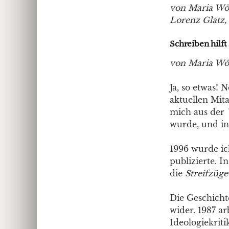
von Maria Wöl
Lorenz Glatz,
Schreiben hilft
von Maria Wöl
Ja, so etwas!
aktuellen Mita
mich aus der
wurde, und in
1996 wurde i
publizierte. I
die
Streifzüge
Die Geschichte
wider. 1987 a
Ideologiekriti