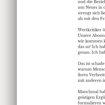
und die Bezie
um Neues in d
strengt sich 
als mit den F
Wertkritiker 
Unsere Abonne
wir kommen ka
das so? Ich ha
genau. Ich ha
Das ist schade
warum Mensch
ihren Verbreit
mit anderen i
Manchmal hab 
geistigen Erg
formulieren w