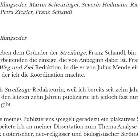
flingseder, Martin Scheuringer, Severin Heilmann, Ri
 Petra Ziegler, Franz Schandl
flingseder
 Neben dem Gründer der
Streifzüge
, Franz Schandl, bin
rbeitenden die einzige, die von Anbeginn dabei ist. Fr
Weg und Ziel
-Redaktion, in die er von Julius Mende e
 der ich die Koordination machte.
ch
Streifzüge
-Redakteurin, weil ich bereits seit zehn Ja
n den letzten zehn Jahren publizierte ich jedoch fast nur
gibt.
 meines Publizierens spiegelt geradezu ein plakatives 
rbeitete ich an meiner Dissertation zum Thema Analyse
k esoterischer, neo-religiöser und biologistischer Strö