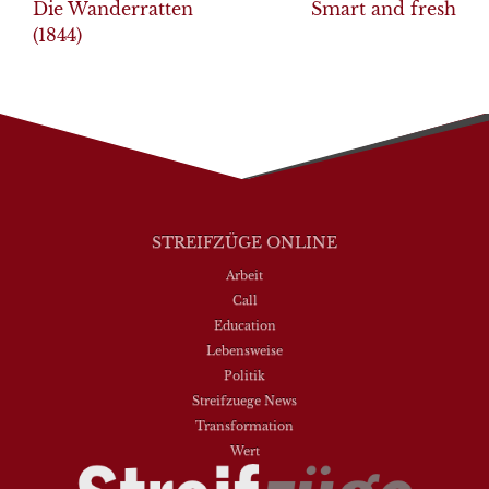
navigation
Die Wanderratten
Smart and fresh
(1844)
STREIFZÜGE ONLINE
Arbeit
Call
Education
Lebensweise
Politik
Streifzuege News
Transformation
Wert