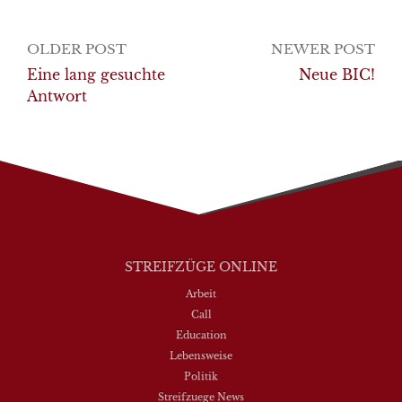
Post
OLDER POST
NEWER POST
navigation
Eine lang gesuchte
Neue BIC!
Antwort
STREIFZÜGE ONLINE
Arbeit
Call
Education
Lebensweise
Politik
Streifzuege News