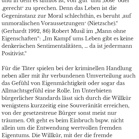
und in dem es sinnlos ist, von ‚gut
und ‚böse
oder
‘
‘
‚gerecht
zu sprechen. Denn das Leben ist die
‘
Gegeninstanz zur Moral schlechthin, es beruht ‚auf
unmoralischen Voraussetzungen
(Nietzsche).“
‘
(Gerhardt 1992, 86) Robert Musil im „Mann ohne
Eigenschaften“: „Im Kampf ums Leben gibt es keine
denkerischen Sentimentalitäten, … da ist jedermann
Positivist.“
Für die Täter spielen bei der kriminellen Handlung
neben aller mit ihr verbundenen Umverteilung auch
das Gefühl von Eigenmächtigkeit oder sogar das
Allmachtsgefühl eine Rolle. Im Unterbieten
bürgerlicher Standards lässt sich durch die Willkür
wenigstens kurzzeitig eine Souveränität erreichen,
von der gesetzestreue Bürger sonst meist nur
träumen. Oft geht es beim Einbruch bspw. nicht
allein um die Entwendung wertvollen fremden
Eigentums. Die Willkür, mit der die fremde