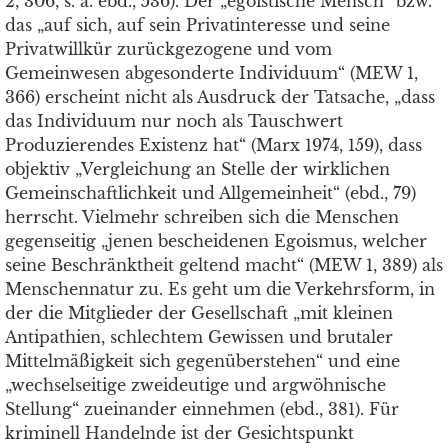
2, 306, s. a. ebd., 536). Der „egoistische Mensch“ bzw.
das „auf sich, auf sein Privatinteresse und seine
Privatwillkür zurückgezogene und vom
Gemeinwesen abgesonderte Individuum“ (MEW 1,
366) erscheint nicht als Ausdruck der Tatsache, „dass
das Individuum nur noch als Tauschwert
Produzierendes Existenz hat“ (Marx 1974, 159), dass
objektiv „Vergleichung an Stelle der wirklichen
Gemeinschaftlichkeit und Allgemeinheit“ (ebd., 79)
herrscht. Vielmehr schreiben sich die Menschen
gegenseitig „jenen bescheidenen Egoismus, welcher
seine Beschränktheit geltend macht“ (MEW 1, 389) als
Menschennatur zu. Es geht um die Verkehrsform, in
der die Mitglieder der Gesellschaft „mit kleinen
Antipathien, schlechte
m
Gewissen und brutaler
Mittelmäßigkeit sich gegenüberstehen“ und eine
„wechselseitige zweideutige und argwöhnische
Stellung“ zueinander einnehmen (ebd., 381). Für
kriminell Handelnde ist der Gesichtspunkt