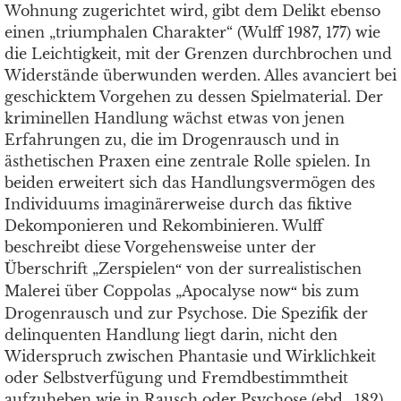
Wohnung zugerichtet wird, gibt dem Delikt ebenso
einen „triumphalen Charakter“ (Wulff 1987, 177) wie
die Leichtigkeit, mit der Grenzen durchbrochen und
Widerstände überwunden werden. Alles avanciert bei
geschicktem Vorgehen zu dessen Spielmaterial. Der
kriminellen Handlung wächst etwas von jenen
Erfahrungen zu, die im Drogenrausch und in
ästhetischen Praxen eine zentrale Rolle spielen. In
beiden erweitert sich das Handlungsvermögen des
Individuums imaginärerweise durch das fiktive
Dekomponieren und Rekombinieren. Wulff
beschreibt diese Vorgehensweise unter der
Überschrift „Zerspielen
von der surrealistischen
“
Malerei über Coppolas „Apocalyse now
bis zum
“
Drogenrausch und zur Psychose. Die Spezifik der
delinquenten Handlung liegt darin, nicht den
Widerspruch zwischen Phantasie und Wirklichkeit
oder Selbstverfügung und Fremdbestimmtheit
aufzuheben wie in Rausch oder Psychose (ebd., 182),