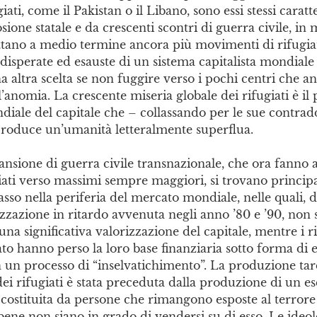
giati, come il Pakistan o il Libano, sono essi stessi caratt
osione statale e da crescenti scontri di guerra civile, i
ettano a medio termine ancora più movimenti di rifugia
isperate ed esauste di un sistema capitalista mondiale
 altra scelta se non fuggire verso i pochi centri che a
’anomia. La crescente miseria globale dei rifugiati è il 
ndiale del capitale che – collassando per le sue contrad
produce un’umanità letteralmente superflua.
ansione di guerra civile transnazionale, che ora fanno 
giati verso massimi sempre maggiori, si trovano princip
lasso nella periferia del mercato mondiale, nelle quali, d
zazione in ritardo avvenuta negli anno ’80 e ’90, non s
una significativa valorizzazione del capitale, mentre i ri
ato hanno perso la loro base finanziaria sotto forma di en
n un processo di “inselvatichimento”. La produzione tar
dei rifugiati è stata preceduta dalla produzione di un es
 costituita da persone che rimangono esposte al terror
ene non siano in grado di vendersi su di esso. Le ideol