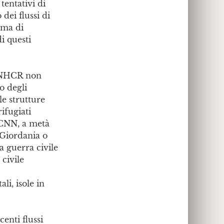
tentativi di
dei flussi di
ema di
i questi
’UNHCR non
o degli
le strutture
rifugiati
a CNN, a metà
 Giordania o
a guerra civile
civile
li, isole in
enti flussi