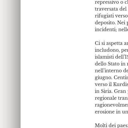
repressivo o c
traversata del
rifugiati vers
deposito. Nei 
incidenti; nel
Ci si aspetta
includono, per
islamisti dell’
dello Stato in 
nell’interno d
giugno. Centin
verso il Kurdi
in Siria. Gran
regionale tra
ragionevolment
erosione in u
Molti dei paes