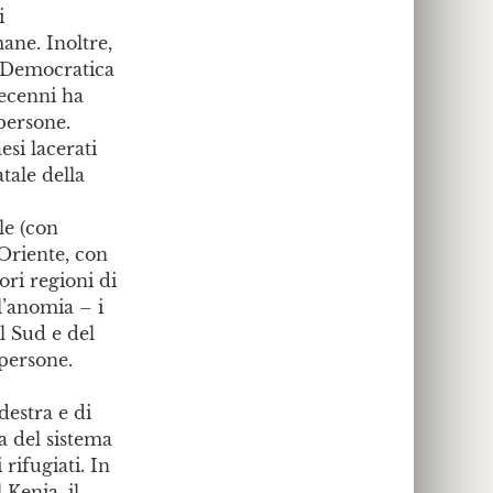
i
ane. Inoltre,
a Democratica
decenni ha
persone.
si lacerati
tale della
le (con
 Oriente, con
ori regioni di
l’anomia – i
el Sud e del
 persone.
destra e di
ia del sistema
rifugiati. In
 Kenia, il