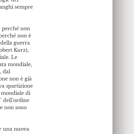
 ranghi sempre
, perché non
 perché non è
 della guerra
obert Kurz),
iale. Le
ista mondiale,
, dal
ione non è già
va spartizione
 mondiale di
’ dell’ordine
se non sono
er una nuova