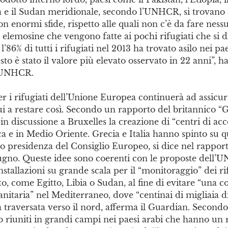
a e il Sudan meridionale, secondo l’UNHCR, si trovano 
n enormi sfide, rispetto alle quali non c’è da fare nes
e elemosine che vengono fatte ai pochi rifugiati che si d
’86% di tutti i rifugiati nel 2013 ha trovato asilo nei pae
sto è stato il valore più elevato osservato in 22 anni”, h
’UNHCR.
per i rifugiati dell’Unione Europea continuerà ad assicu
i a restare così. Secondo un rapporto del britannico “
in discussione a Bruxelles la creazione di “centri di acc
ca e in Medio Oriente. Grecia e Italia hanno spinto su q
ro presidenza del Consiglio Europeo, si dice nel rappor
giugno. Queste idee sono coerenti con le proposte dell
nstallazioni su grande scala per il “monitoraggio” dei ri
to, come Egitto, Libia o Sudan, al fine di evitare “una co
nitaria” nel Mediterraneo, dove “centinai di migliaia d
 traversata verso il nord, afferma il Guardian. Secondo t
o riuniti in grandi campi nei paesi arabi che hanno un