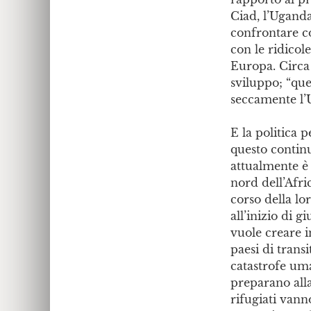
Ciad, l’Ugand
confrontare co
con le ridicol
Europa. Circa l
sviluppo; “que
seccamente l
E la politica 
questo continu
attualmente è 
nord dell’Afri
corso della lo
all’inizio di 
vuole creare i
paesi di transi
catastrofe uma
preparano alla
rifugiati vann