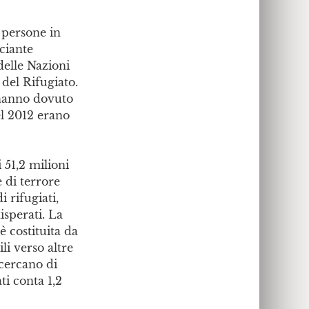
e persone in
ciante
elle Nazioni
 del Rifugiato.
 hanno dovuto
el 2012 erano
 51,2 milioni
e di terrore
i rifugiati,
isperati. La
 costituita da
li verso altre
 cercano di
ti conta 1,2