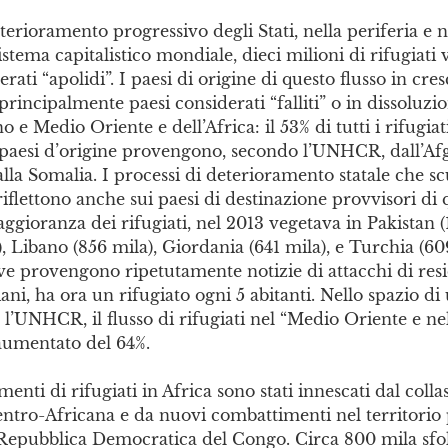
terioramento progressivo degli Stati, nella periferia e n
sistema capitalistico mondiale, dieci milioni di rifugiat
ati “apolidi”. I paesi di origine di questo flusso in cres
principalmente paesi considerati “falliti” o in dissoluzio
o e Medio Oriente e dell’Africa: il 53% di tutti i rifugiat
o paesi d’origine provengono, secondo l’UNHCR, dall’Af
dalla Somalia. I processi di deterioramento statale che s
riflettono anche sui paesi di destinazione provvisori di 
aggioranza dei rifugiati, nel 2013 vegetava in Pakistan (1
), Libano (856 mila), Giordania (641 mila), e Turchia (609
ve provengono ripetutamente notizie di attacchi di res
riani, ha ora un rifugiato ogni 5 abitanti. Nello spazio d
l’UNHCR, il flusso di rifugiati nel “Medio Oriente e n
 aumentato del 64%.
enti di rifugiati in Africa sono stati innescati dal colla
tro-Africana e da nuovi combattimenti nel territorio p
Repubblica Democratica del Congo. Circa 800 mila sfoll