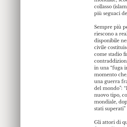
collasso (isla
più seguaci de
Sempre più pe
riescono a rea
disponibile ne
civile costitu
come stadio fi
contraddizioni
in una “fuga i
momento che, n
una guerra fra
del mondo”: “
nuovo tipo, co
mondiale, dopo
stati superati”
Gli attori di 