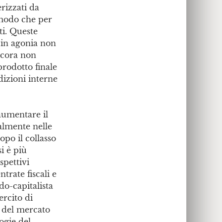
erizzati da
n modo che per
ti. Queste
 in agonia non
ncora non
prodotto finale
dizioni interne
aumentare il
almente nelle
opo il collasso
i è più
spettivi
trate fiscali e
do-capitalista
ercito di
e del mercato
ogie del