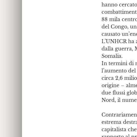
hanno cercato
combattimenti 
88 mila centro
del Congo, un
causato un’eno
L’UNHCR ha anc
dalla guerra, 
Somalia.
In termini di 
l’aumento del 
circa 2,6 mili
origine – alm
due flussi glob
Nord, il numer
Contrariamente
estrema destra
capitalista ch
rapporto al pro