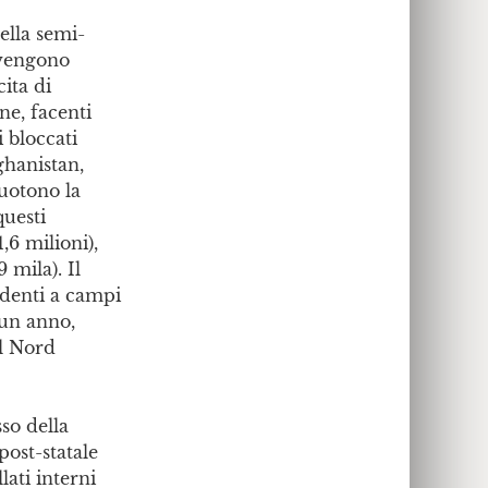
ella semi-
i vengono
cita di
ne, facenti
i bloccati
ghanistan,
cuotono la
questi
,6 milioni),
 mila). Il
identi a campi
i un anno,
el Nord
sso della
ost-statale
ati interni