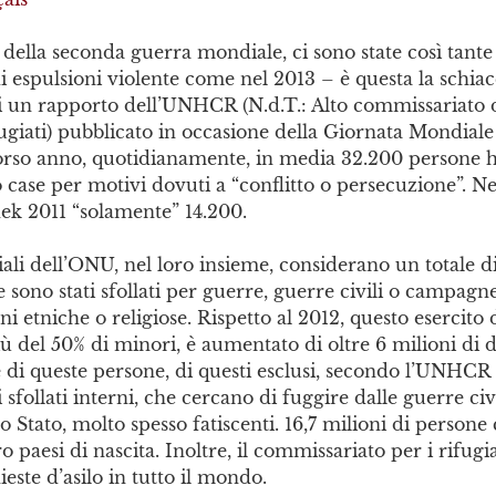
e della seconda guerra mondiale, ci sono state così tant
i espulsioni violente come nel 2013 – è questa la schiac
i un rapporto dell’UNHCR (N.d.T.: Alto commissariato d
fugiati) pubblicato in occasione della Giornata Mondiale
orso anno, quotidianamente, in media 32.200 persone
ro case per motivi dovuti a “conflitto o persecuzione”. N
nek 2011 “solamente” 14.200.
iali dell’ONU, nel loro insieme, considerano un totale di
he sono stati sfollati per guerre, guerre civili o campagn
 etniche o religiose. Rispetto al 2012, questo esercito d
ù del 50% di minori, è aumentato di oltre 6 milioni di d
di queste persone, di questi esclusi, secondo l’UNHCR è
 sfollati interni, che cercano di fuggire dalle guerre civi
ro Stato, molto spesso fatiscenti. 16,7 milioni di persone
o paesi di nascita. Inoltre, il commissariato per i rifugia
ieste d’asilo in tutto il mondo.