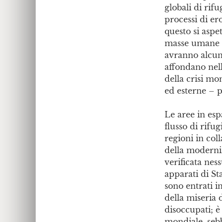
globali di rifu
processi di er
questo si asp
masse umane d
avranno alcuna
affondano nell
della crisi mo
ed esterne – 
Le aree in esp
flusso di rifu
regioni in col
della moderniz
verificata ness
apparati di St
sono entrati i
della miseria 
disoccupati; è
mondiale, sebb