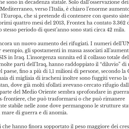
he sono in decadenza statale. Solo dall’osservazione dei 
 Mediterraneo, verso l’Italia, è chiaro l’enorme aumento 
o l’Europa, che si pretende di contenere con questo sist
primi quattro mesi del 2013, Frontex ha contato 3.362 d
lo stesso periodo di quest’anno sono stati circa 42 mila.
 ancora un nuovo aumento dei rifugiati. I numeri dell
 esempio, gli spostamenti in massa associati all’aument
ISIS in Iraq. L’insorgenza sunnita ed il collasso totale del
molte parti dell’Iraq, hanno raddoppiato il “diluvio” di 
el paese, fino a più di 1,1 milioni di persone, secondo l
aia di migliaia di iracheni inoltre sono fuggiti verso la
stan, dove già molti sfollati avevano cercato rifugio dall
 parte del Medio Oriente sembra sprofondare in guerra 
ns-frontiere, che può trasformarsi o che può rimanere
e stabile nelle zone dove permangono le strutture stata
n mare di guerra e di anomia.
i che hanno finora sopportato il peso maggiore dei cresc