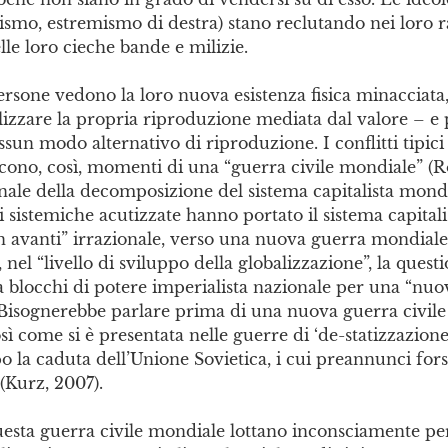
mismo, estremismo di destra) stano reclutando nei loro
lle loro cieche bande e milizie.
rsone vedono la loro nuova esistenza fisica minacciata
lizzare la propria riproduzione mediata dal valore – e
ssun modo alternativo di riproduzione. I conflitti tipici
iscono, così, momenti di una “guerra civile mondiale” (R
nale della decomposizione del sistema capitalista mond
 sistemiche acutizzate hanno portato il sistema capital
n avanti” irrazionale, verso una nuova guerra mondiale
el “livello di sviluppo della globalizzazione”, la quest
 blocchi di potere imperialista nazionale per una “nuo
Bisognerebbe parlare prima di una nuova guerra civile
sì come si è presentata nelle guerre di ‘de-statizzazione
 la caduta dell’Unione Sovietica, i cui preannunci for
 (Kurz, 2007).
questa guerra civile mondiale lottano inconsciamente p