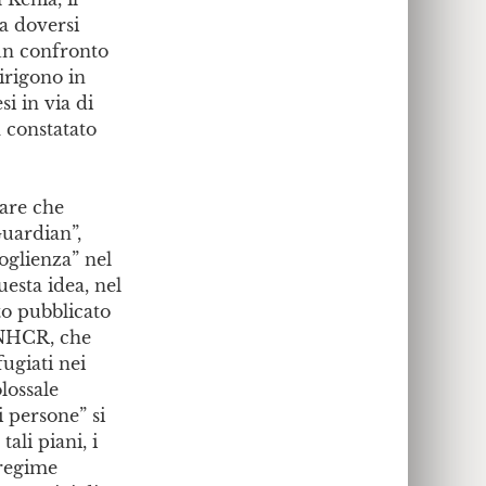
a doversi
sun confronto
irigono in
si in via di
a constatato
rare che
Guardian”,
oglienza” nel
uesta idea, nel
to pubblicato
’UNHCR, che
fugiati nei
lossale
i persone” si
ali piani, i
 regime