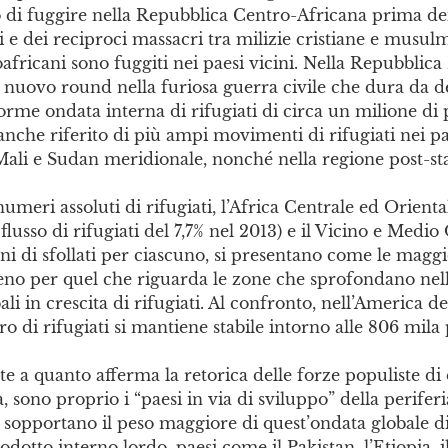
 di fuggire nella Repubblica Centro-Africana prima de
e dei reciproci massacri tra milizie cristiane e musulm
africani sono fuggiti nei paesi vicini. Nella Repubblic
 nuovo round nella furiosa guerra civile che dura da 
rme ondata interna di rifugiati di circa un milione di 
he riferito di più ampi movimenti di rifugiati nei pae
Mali e Sudan meridionale, nonché nella regione post-sta
numeri assoluti di rifugiati, l’Africa Centrale ed Orienta
flusso di rifugiati del 7,7% nel 2013) e il Vicino e Medio
oni di sfollati per ciascuno, si presentano come le maggi
eno per quel che riguarda le zone che sprofondano nel
ali in crescita di rifugiati. Al confronto, nell’America d
o di rifugiati si mantiene stabile intorno alle 806 mila
 a quanto afferma la retorica delle forze populiste di 
, sono proprio i “paesi in via di sviluppo” della perifer
e sopportano il peso maggiore di quest’ondata globale di 
dotto interno lordo, paesi come il Pakistan, l’Etiopia, il