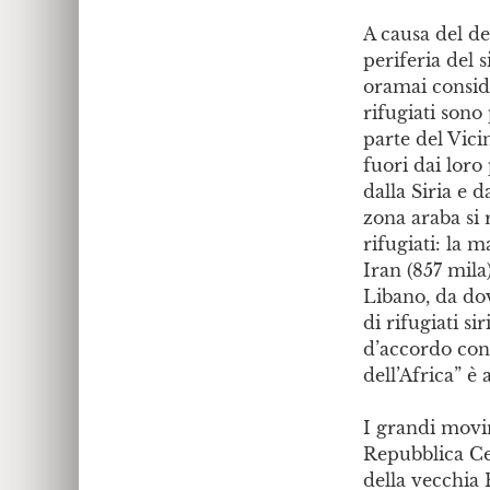
A causa del de
periferia del 
oramai consider
rifugiati sono 
parte del Vicin
fuori dai lor
dalla Siria e 
zona araba si 
rifugiati: la m
Iran (857 mila
Libano, da do
di rifugiati si
d’accordo con 
dell’Africa” è
I grandi movim
Repubblica Cen
della vecchia 