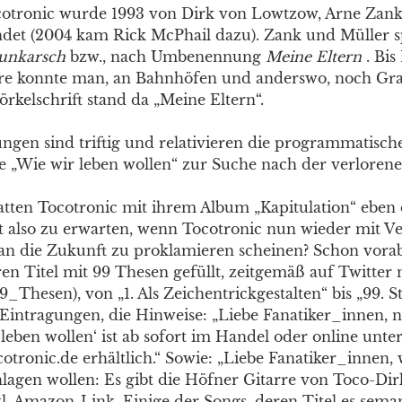
otronic wurde 1993 von Dirk von Lowtzow, Arne Zank
det (2004 kam Rick McPhail dazu). Zank und Müller s
unkarsch
bzw., nach Umbenennung
Meine Eltern
. Bis
re konnte man, an Bahnhöfen und anderswo, noch Graff
rkelschrift stand da „Meine Eltern“.
ungen sind triftig und relativieren die programmatisc
le „Wie wir leben wollen“ zur Suche nach der verlorene
tten Tocotronic mit ihrem Album „Kapitulation“ eben d
ist also zu erwarten, wenn Tocotronic nun wieder mit V
n die Zukunft zu proklamieren scheinen? Schon vorab
ren Titel mit 99 Thesen gefüllt, zeitgemäß auf Twitter
9_Thesen), von „1. Als Zeichentrickgestalten“ bis „99. 
-Eintragungen, die Hinweise: „Liebe Fanatiker_innen, nu
 leben wollen‘ ist ab sofort im Handel oder online unte
otronic.de erhältlich.“ Sowie: „Liebe Fanatiker_innen,
hlagen wollen: Es gibt die Höfner Gitarre von Toco-Dir
l. Amazon-Link. Einige der Songs, deren Titel es sema