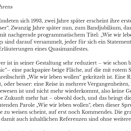
hrens
ndeten sich 1993, zwei Jahre später erscheint ihre erste
esser“. Zwanzig Jahre später nun, zum Bandjubiläum, da
it nachgerade programmatischem Titel: „Wie wir lebe
s sind darauf versammelt, jeder für sich ein Stateme
Erläuterungen eines Quasimanifestes.
 ist in seiner Gestaltung sehr reduziert – wie schon b
c“– eine packpapier-beige Fläche, auf die mit rotem St
reibschrift „Wie wir leben wollen“ gekritzelt ist. Eine R
, oder besser: eine Reise in mehrere Vergangenheiten,
ewesen ist und nicht mehr wiederkommt, also keine 
ine Zukunft mehr hat – obwohl doch, und das bringt d
tenden Parole „Wie wir leben wollen“, eben dieser Sp
e zu weisen scheint, auf erst noch Kommendes. Die gra
damit auch inhaltlichen Referenzen sind ohne weitere