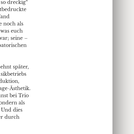
so dreckig“
stbedruckte
Wand
e noch als
 was euch
ar; seine –
patorischen
ehnt später,
sikbetriebs
duktion,
age-Ästhetik.
nst bei Trio
sondern als
 Und dies
er durch