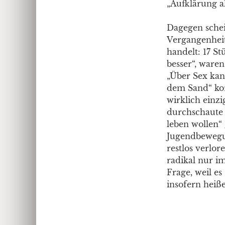
„Aufklärung a
Dagegen schei
Vergangenheit
handelt: 17 St
besser“, waren
„Über Sex kann
dem Sand“ kor
wirklich einz
durchschaute 
leben wollen“
Jugendbewegun
restlos verlor
radikal nur im
Frage, weil es
insofern heiße