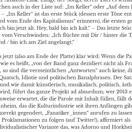
chen auch in der Liste auf: „Im Keller“ oder „Auf dem 
„Im Keller“ ist das erste Stück (dessen erste Töne ent
ied vom Ende des Kapitalismus“ erinnern), die ersten 
ch bin jetzt alt. Hey, bald bin ich kalt.“ – Das letzte St
t vom Verschwinden: „Ich flüchte mit Dir / hinter die 
d / bin ich am Ziel angelangt.“
 jetzt (also am Ende der Platte) klar wird: Wenn die P
 wie es heißt, „von der Band ganz dezidiert nicht als Fr
t, so sind die vermeintlichen „Antworten“ auch keine, d
Quatsch, Idiotie und politischen Banalphrasen. Der Sat
und wie damit künstlerisch, musikalisch, politisch, ästhe
rd, führt das ganze Projekt ad absurdum; wer 2013 e
weise erwartet, die die Parole mit Inhalt füllen, fällt d
nheim, das die Kulturindustrie seit ihren Anfängen gib
 korrekt gegendert, „Fanatiker_innen“ anrufen zu lass
Proklamationen zu folgen (auf Twitter!), affirmiert als
dividualistischer Variante das, was Adorno und Horkhe