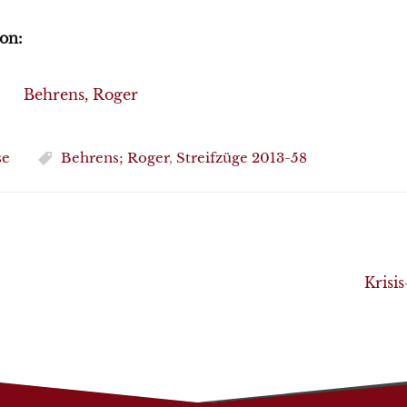
on:
Behrens, Roger
se
Behrens; Roger
,
Streifzüge 2013-58
Krisi