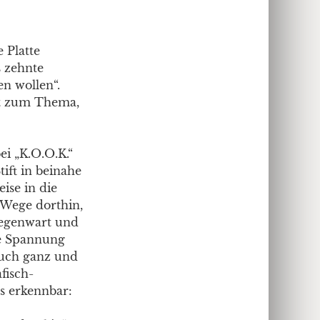
 Platte
s zehnte
n wollen“.
nt zum Thema,
ei „K.O.O.K.“
ift in beinahe
eise in die
 Wege dorthin,
Gegenwart und
ie Spannung
ruch ganz und
fisch-
s erkennbar: