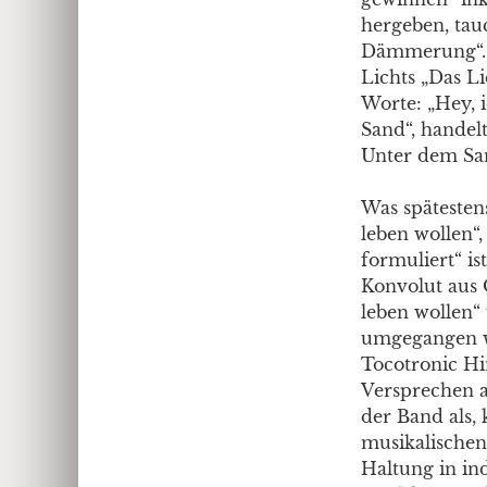
hergeben, tau
Dämmerung“. – 
Lichts „Das L
Worte: „Hey, i
Sand“, handel
Unter dem San
Was spätestens
leben wollen“,
formuliert“ is
Konvolut aus 
leben wollen“ 
umgegangen wi
Tocotronic Hin
Versprechen a
der Band als,
musikalischen 
Haltung in in