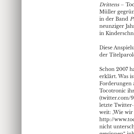
Drittens
– Toc
Müller gegrün
in der Band
P
neunziger Jah
in Kinderschnö
Diese Anspiel
der Titelparo
Schon 2007 ha
erklärt. Was 
Forderungen a
Tocotronic ih
(twitter.com/9
letzte Twitter
weit: ,Wie wir
http://www.toc
nicht untersc
gewinnen“ ink