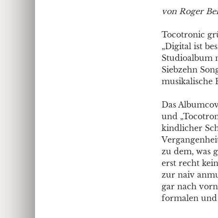
von Roger Be
Tocotronic grü
„Digital ist b
Studioalbum m
Siebzehn Song
musikalische 
Das Albumcover
und „Tocotroni
kindlicher Sch
Vergangenheit
zu dem, was g
erst recht ke
zur naiv anmu
gar nach vorn
formalen und 