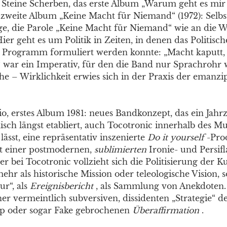
 Steine Scherben, das erste Album „Warum geht es mir 
s zweite Album „Keine Macht für Niemand“ (1972): Selb
, die Parole „Keine Macht für Niemand“ wie an die 
ier geht es um Politik in Zeiten, in denen das Politisch
s Programm formuliert werden konnte: „Macht kaputt,
 war ein Imperativ, für den die Band nur Sprachrohr w
he – Wirklichkeit erwies sich in der Praxis der emanzi
o, erstes Album 1981: neues Bandkonzept, das ein Jahrz
ch längst etabliert, auch Tocotronic innerhalb des Mu
lässt, eine repräsentativ inszenierte
Do it yourself
-Pro
t einer postmodernen,
sublimierten
Ironie- und Persifl
r bei Tocotronic vollzieht sich die Politisierung der Ku
mehr als historische Mission oder teleologische Vision, 
ur“, als
Ereignisbericht
, als Sammlung von Anekdoten.
ner vermeintlich subversiven, dissidenten „Strategie“ d
mp oder sogar Fake gebrochenen
Überaffirmation
.