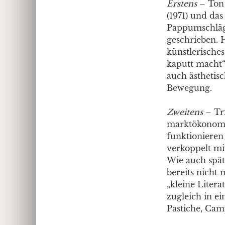
Erstens
– Ton
(1971) und da
Pappumschläge
geschrieben. H
künstlerische
kaputt macht“
auch ästhetisc
Bewegung.
Zweitens
– Tri
marktökonomis
funktionieren 
verkoppelt mi
Wie auch späte
bereits nicht 
„kleine Literat
zugleich in ei
Pastiche, Ca