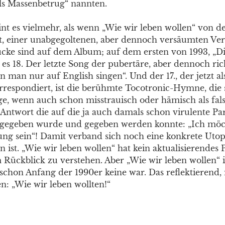
ls Massenbetrug“ nannten.
nt es vielmehr, als wenn „Wie wir leben wollen“ von d
, einer unabgegoltenen, aber dennoch versäumten Ve
ücke sind auf dem Album; auf dem ersten von 1993, „Dig
 es 18. Der letzte Song der pubertäre, aber dennoch ric
 man nur auf English singen“. Und der 17., der jetzt al
respondiert, ist die berühmte Tocotronic-Hymne, die s
ige, wenn auch schon misstrauisch oder hämisch als fal
Antwort die auf die ja auch damals schon virulente Pa
 gegeben wurde und gegeben werden konnte: „Ich möch
g sein“! Damit verband sich noch eine konkrete Utopi
en ist. „Wie wir leben wollen“ hat kein aktualisierendes P
 Rückblick zu verstehen. Aber „Wie wir leben wollen“ i
 schon Anfang der 1990er keine war. Das reflektierend,
n: „Wie wir leben wollten!“