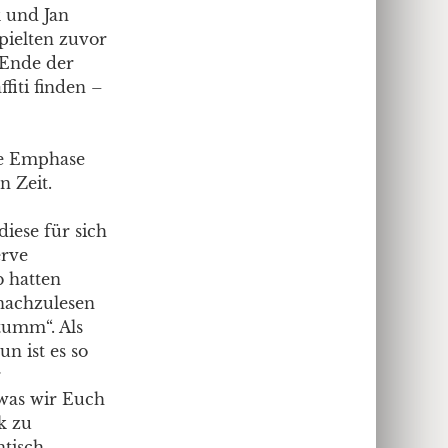
 und Jan
pielten zuvor
 Ende der
iti finden –
he Emphase
n Zeit.
iese für sich
erve
 hatten
 nachzulesen
Stumm“. Als
n ist es so
r
 was wir Euch
k zu
ntisch