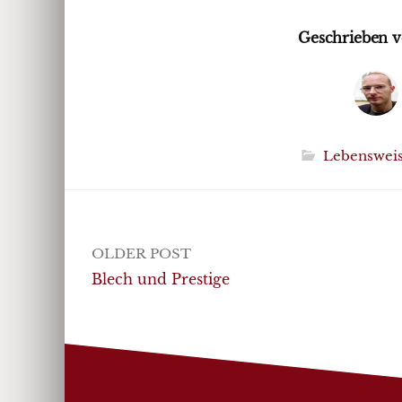
Geschrieben v
Lebenswei
Post
OLDER POST
navigation
Blech und Prestige