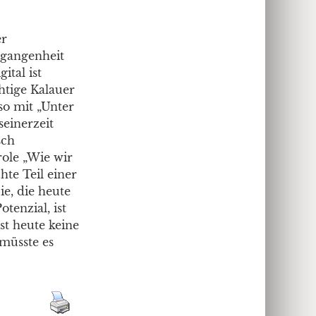
er
rgangenheit
ital ist
htige Kalauer
so mit „Unter
einerzeit
sch
role „Wie wir
te Teil einer
e, die heute
otenzial, ist
st heute keine
 müsste es