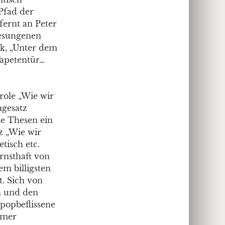
Pfad der
fernt an Peter
gesungenen
ück, „Unter dem
Tapetentür…
arole „Wie wir
agesatz
ie Thesen ein
z „Wie wir
tisch etc.
rnsthaft von
em billigsten
t. Sich von
en und den
 popbeflissene
imer