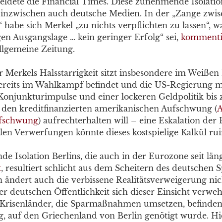
 meldete die Financial Times. Diese zunehmende Isolati
 inzwischen auch deutsche Medien. In der „Zange zw
habe sich Merkel „zu nichts verpflichten zu lassen“, w
gen Ausgangslage … kein geringer Erfolg“ sei,
kommenti
llgemeine Zeitung.
 Merkels Halsstarrigkeit sitzt insbesondere im Weißen 
reits im Wahlkampf befindet und die US-Regierung mi
onjunkturimpulse und einer lockeren Geldpolitik bis
den kreditfinanzierten amerikanischen Aufschwung (
A
ufschwung
) aufrechterhalten will – eine Eskalation der
len Verwerfungen könnte dieses kostspielige Kalkül rui
e Isolation Berlins, die auch in der Eurozone seit län
t
, resultiert schlicht aus dem Scheitern des deutschen S
 ändert auch die verbissene Realitätsverweigerung nic
er deutschen Öffentlichkeit sich dieser Einsicht verwehr
Krisenländer, die Sparmaßnahmen umsetzen, befinden 
, auf den Griechenland von Berlin genötigt wurde. Hi