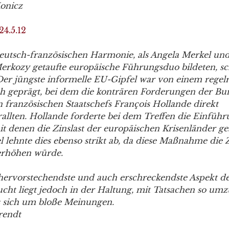
onicz
24.5.12
deutsch-französischen Harmonie, als Angela Merkel und
erkozy getaufte europäische Führungsduo bildeten, sc
 Der jüngste informelle EU-Gipfel war von einem regel
h geprägt, bei dem die konträren Forderungen der Bu
 französischen Staatschefs François Hollande direkt
allten. Hollande forderte bei dem Treffen die Einfüh
t denen die Zinslast der europäischen Krisenländer g
 lehnte dies ebenso strikt ab, da diese Maßnahme die Z
erhöhen würde.
hervorstechendste und auch erschreckendste Aspekt d
lucht liegt jedoch in der Haltung, mit Tatsachen so umz
s sich um bloße Meinungen.
rendt