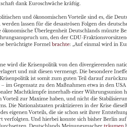
schaft dank Euroschwäche kräftig.
litischen und ökonomischen Vorteile sind es, die Deut
nd werden lassen für die desaströsen Folgen des deutsch
e ökonomische Überlegenheit Deutschlands münzte Ber
ührungsanspruch um, den der CDU-Fraktionsvorsitzen
ne berüchtigte Formel
brachte
: „Auf einmal wird in E
ne wird die Krisenpolitik von den divergierenden nati
erlagert und mit diesen vermengt. Die besondere Ineffe
Krisenpolitik ist somit zum guten Teil darauf zurückzu
ei – im Gegensatz zu den Maßnahmen etwa in den USA
onaler Machtkämpfe innerhalb einer Währungsunion ha
n Vorteil zur Maxime haben, und nicht die Stabilisieru
 Die Nationalstaaten praktizieren in der Krise dieselb
s eigenen Vorteils, die sie schon seit ihrer Entstehun
t verfolgten. Und hierbei konnte sich bisher Berlin au
 durchsetzen. Deutschlands Meinungsmacher
träumen
b