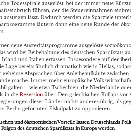
che Todesspirale ausgelöst, bei der immer neue Kürzu
aftseinbruch führen, der die Steuereinnahmen einbre
n ansteigen lässt. Dadurch werden die Sparziele unterl
parprogramme läutern dann eine neue Runde der ök
n.
mer neue Austeritätsprogramme ausgelöste sozioökon
llas wird bei Beibehaltung des deutschen Spardiktats a
, Irland und Italien erfassen. Insbesondere auf der iber
die Lage bereits ähnlich dramatisch wie in Hellas, soda
 geheime Absprachen über Anleiheaufkäufe zwischen
nde mache. Immer mehr europäische Volkswirtschafte
tabil galten – wie etwa Tschechien, die Niederlande o
ls in die
Rezession
über. Den griechischen Kollaps vor 
egierungen dieser Länder nichts anderes übrig, als ge
n Berlin geformten Fiskalpakt zu opponieren.
schen und ökonomischen Vorteile lassen Deutschlands Politi
n Folgen des deutschen Spardiktats in Europa werden