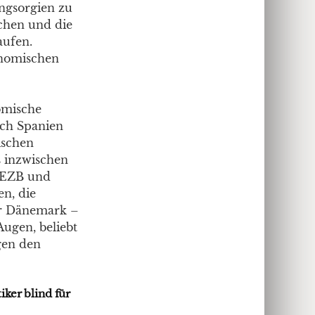
ngsorgien zu
chen und die
aufen.
onomischen
omische
uch Spanien
ischen
ss inzwischen
 EZB und
n, die
der Dänemark –
Augen, beliebt
gen den
ker blind für