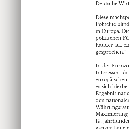
Deutsche Wirt
Diese machtpo
Politelite bli
in Europa. Di
politischen F
Kauder auf ei
gesprochen.“
In der Eurozo
Interessen üb
europäischen 
es sich hierb
Ergebnis nati
den nationale
Währungsraums.
Maximierung de
19. Jahrhunder
ganzer Linie