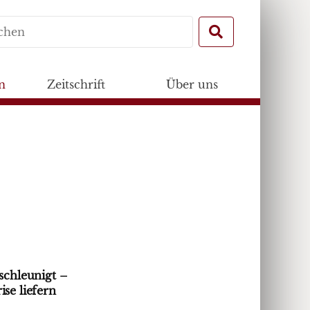
Search
for:
n
Zeitschrift
Über uns
schleunigt –
se liefern