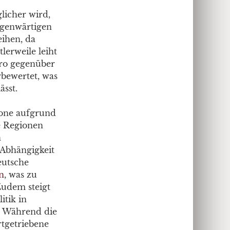
licher wird,
egenwärtigen
eihen, da
lerweile leiht
uro gegenüber
bewertet, was
ässt.
zone aufgrund
e Regionen
n
 Abhängigkeit
eutsche
n
, was zu
udem steigt
itik in
: Während die
rtgetriebene