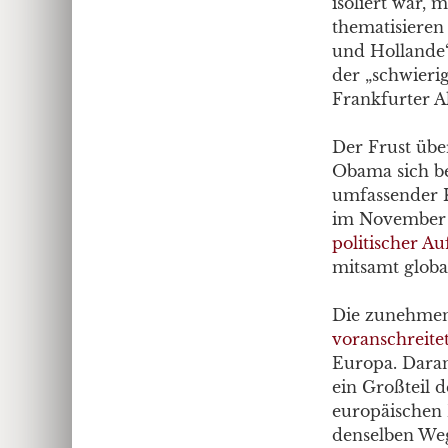
isoliert war,
thematisieren
und Hollande“ 
der „schwieri
Frankfurter A
Der Frust über
Obama sich be
umfassender K
im November 
politischer A
mitsamt globa
Die zunehmend
voranschreite
Europa. Daran
ein Großteil d
europäischen 
denselben Weg