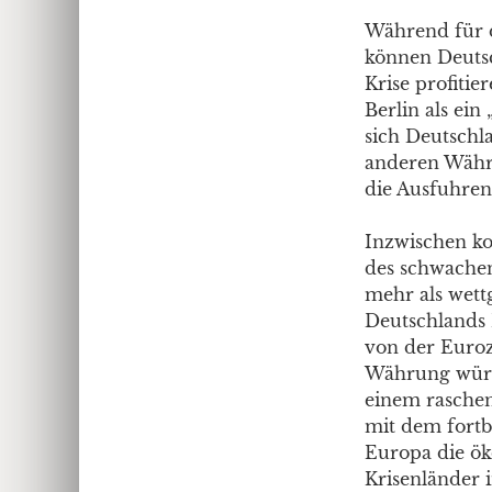
Während für d
können Deutsc
Krise profitie
Berlin als ein
sich Deutschl
anderen Währu
die Ausfuhren
Inzwischen ko
des schwachen
mehr als wet
Deutschlands 
von der Euroz
Währung würd
einem rasche
mit dem fortb
Europa die ö
Krisenländer 