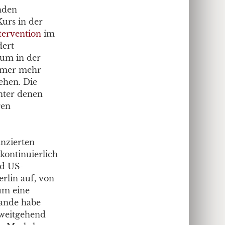
nden
urs in der
tervention
im
dert
tum in der
immer mehr
ehen. Die
nter denen
gen
anzierten
kontinuierlich
nd US-
rlin auf, von
um eine
lande habe
 weitgehend