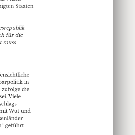
igten Staaten
esrepublik
h für die
zt muss
fensichtliche
arpolitik in
 zufolge die
ei. Viele
schlags
 mit Wut und
isenländer
n“ geführt