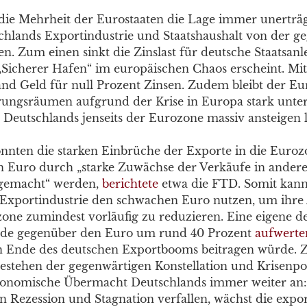
ie Mehrheit der Eurostaaten die Lage immer unerträg
hlands Exportindustrie und Staatshaushalt von der g
ren. Zum einen sinkt die Zinslast für deutsche Staatsanl
 „Sicherer Hafen“ im europäischen Chaos erscheint. Mitt
and Geld für null Prozent Zinsen. Zudem bleibt der E
ngsräumen aufgrund der Krise in Europa stark unter
 Deutschlands jenseits der Eurozone massiv ansteigen l
nnten die starken Einbrüche der Exporte in die Euro
 Euro durch „starke Zuwächse der Verkäufe in ander
tgemacht“ werden,
berichtete
etwa die FTD. Somit kan
Exportindustrie den schwachen Euro nutzen, um ihre
one zumindest vorläufig zu reduzieren. Eine eigene d
e gegenüber den Euro um rund 40 Prozent
aufwerte
n Ende des deutschen Exportbooms beitragen würde. Z
estehen der gegenwärtigen Konstellation und Krisenpol
konomische Übermacht Deutschlands immer weiter an
in Rezession und Stagnation verfallen, wächst die expo