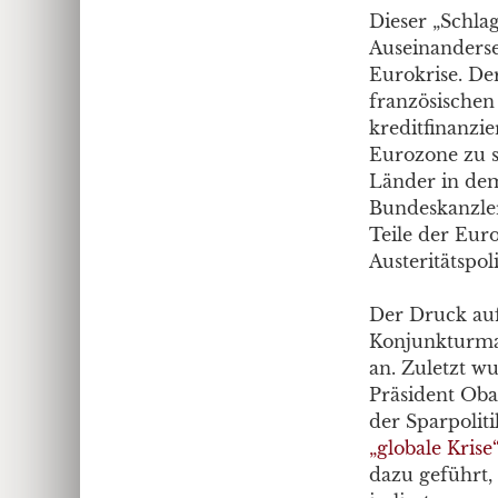
Dieser „Schla
Auseinanderse
Eurokrise. De
französischen
kreditfinanz
Eurozone zu s
Länder in de
Bundeskanzler
Teile der Eur
Austeritätspoli
Der Druck auf
Konjunkturmaß
an. Zuletzt w
Präsident Oba
der Sparpolit
„globale Krise
dazu geführt,