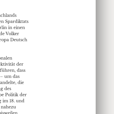
schlands
en Spardiktats
lin in einen
de Volker
uropa Deutsch
onalen
ktivität der
führen, dass
 – um das
ndelte, die
ng des
e Politik der
g im 18. und
f nahezu
isweilen