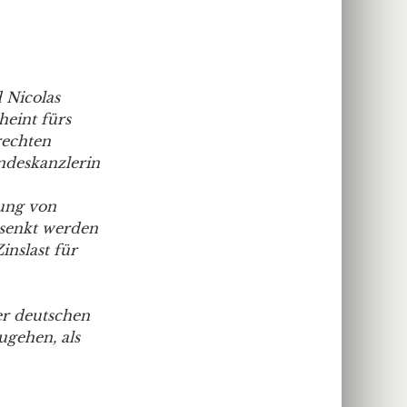
 Nicolas
heint fürs
rechten
ndeskanzlerin
rung von
esenkt werden
inslast für
er deutschen
ugehen, als