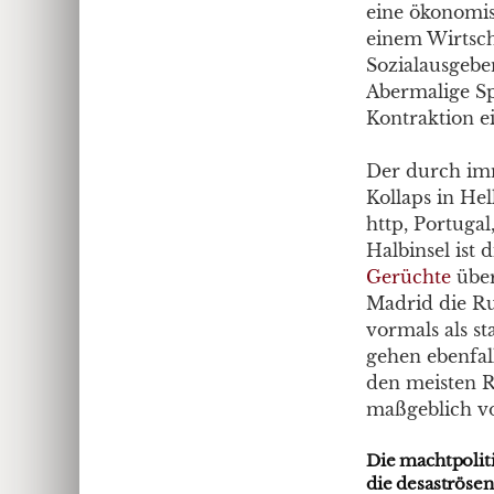
eine ökonomis
einem Wirtsch
Sozialausgebe
Abermalige S
Kontraktion ei
Der durch im
Kollaps in He
http, Portugal
Halbinsel ist 
Gerüchte
über
Madrid die Ru
vormals als s
gehen ebenfal
den meisten R
maßgeblich vo
Die machtpoliti
die desaströse