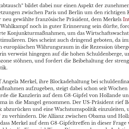
gabtausch“ bildet dabei nur einen Aspekt der zunehme
tzungen zwischen Paris und Berlin um den richtigen K
r neu gewählte französische Präsident, dem Merkels
In
 Wahlkampf noch in guter Erinnerung sein dürfte, for
ierte Konjunkturmaßnahmen, um das Wirtschaftswachs
timulieren. Dies scheint auch dringend geboten, da 
m europäischen Währungsraum in die Rezession überg
in verweist hingegen auf die hohen Schuldenberge, u
ozone stöhnen, und fordert die Beibehaltung der stren
tik.
 Angela Merkel, ihre Blockadehaltung bei schuldenfin
nahmen aufzugeben, steigt dabei schon seit Wochen 
urde die Kanzlerin auf dem G8-Gipfel von Hollande u
ma in die Mangel genommen. Der US-Präsident rief Be
ik abzurücken und eine Wachstumspolitik einzuleiten, 
“
zu verhindern. Die Allianz zwischen Obama und Hol
 dass Merkel auf dem G8-Gipfeltreffen in dieser Frage