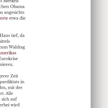
on Merkels
ischen Obama
as angesichts
erte
etwa die
Haus tief, da
ttels
 zum Wahltag
merikas
 Eurokrise
nieren.
gerer Zeit
pardiktats in
hts, mit der
t. Alle
sich auf
erbei wird