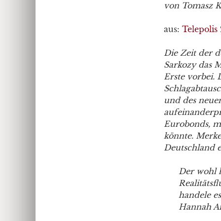
von Tomasz K
aus:
Telepolis 
Die Zeit der 
Sarkozy das M
Erste vorbei.
Schlagabtausc
und des neuen
aufeinanderpr
Eurobonds, mi
könnte. Merkel
Deutschland 
Der wohl 
Realitätsf
handele e
Hannah A