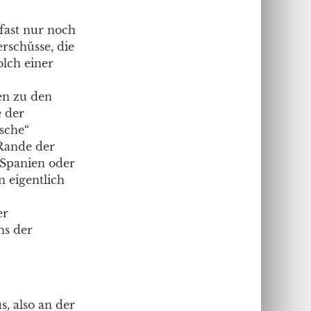
 fast nur noch
rschüsse, die
olch einer
en zu den
e der
sche“
 Rande der
 Spanien oder
n eigentlich
er
ns der
s, also an der