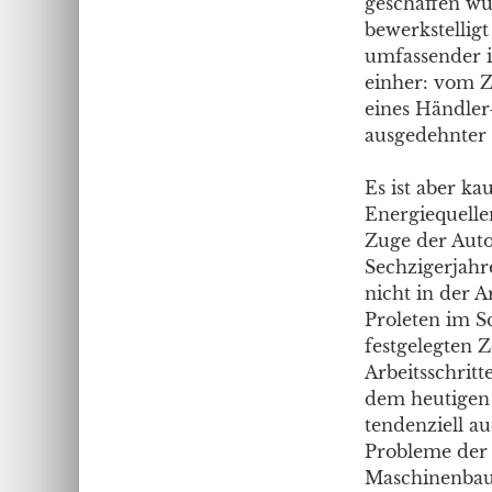
geschaffen w
bewerkstellig
umfassender i
einher: vom 
eines Händler
ausgedehnter 
Es ist aber ka
Energiequelle
Zuge der Auto
Sechzigerjahr
nicht in der 
Proleten im S
festgelegten 
Arbeitsschritt
dem heutigen 
tendenziell au
Probleme der 
Maschinenbau