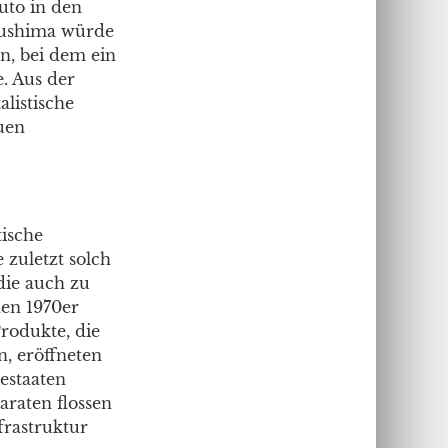
uto in den
kushima würde
n, bei dem ein
. Aus der
listische
uen
tische
zuletzt solch
die auch zu
den 1970er
rodukte, die
, eröffneten
estaaten
araten flossen
frastruktur