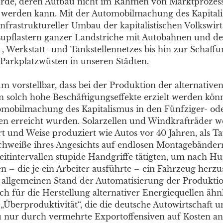
urde, deren Aufbau nicht im Rahmen von Marktprozes
t werden kann. Mit der Automobilmachung des Kapitali
nfrastruktureller Umbau der kapitalistischen Volkswirt
Zupflastern ganzer Landstriche mit Autobahnen und 
-, Werkstatt- und Tankstellennetzes bis hin zur Schaff
Parkplatzwüsten in unseren Städten.
um vorstellbar, dass bei der Produktion der alternative
n solch hohe Beschäftigungseffekte erzielt werden könn
mobilmachung des Kapitalismus in den Fünfziger- od
en erreicht wurden. Solarzellen und Windkrafträder we
Art und Weise produziert wie Autos vor 40 Jahren, als 
chweiße ihres Angesichts auf endlosen Montagebänder
Zeitintervallen stupide Handgriffe tätigten, um nach H
en – die je ein Arbeiter ausführte – ein Fahrzeug herzus
allgemeinen Stand der Automatisierung der Produktio
ch für die Herstellung alternativer Energiequellen ähn
„Überproduktivität“, die die deutsche Autowirtschaft u
 nur durch vermehrte Exportoffensiven auf Kosten a