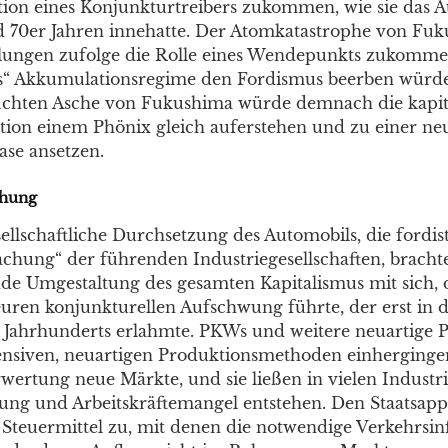
tion eines Konjunkturtreibers zukommen, wie sie das A
d 70er Jahren innehatte. Der Atomkatastrophe von Fu
llungen zufolge die Rolle eines Wendepunkts zukomme
s“ Akkumulationsregime den Fordismus beerben würde
chten Asche von Fukushima würde demnach die kapita
ion einem Phönix gleich auferstehen und zu einer ne
se ansetzen.
hung
ellschaftliche Durchsetzung des Automobils, die fordis
hung“ der führenden Industriegesellschaften, brachte 
de Umgestaltung des gesamten Kapitalismus mit sich, 
ren konjunkturellen Aufschwung führte, der erst in 
. Jahrhunderts erlahmte. PKWs und weitere neuartige P
tensiven, neuartigen Produktionsmethoden einhergingen
rwertung neue Märkte, und sie ließen in vielen Industri
gung und Arbeitskräftemangel entstehen. Den Staatsapp
 Steuermittel zu, mit denen die notwendige Verkehrsin