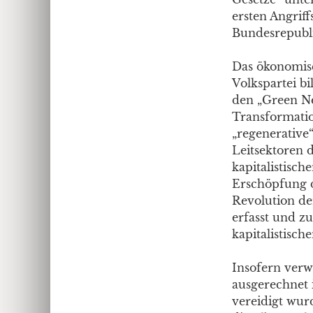
ersten Angrif
Bundesrepubli
Das ökonomisc
Volkspartei b
den „Green N
Transformation
„regenerative
Leitsektoren d
kapitalistisch
Erschöpfung d
Revolution de
erfasst und zu
kapitalistisch
Insofern verw
ausgerechnet 
vereidigt wur