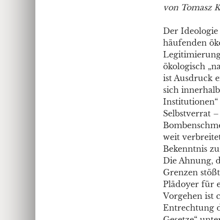
von Tomasz K
Der Ideologie 
häufenden öko
Legitimierung
ökologisch „n
ist Ausdruck e
sich innerhal
Institutionen
Selbstverrat 
Bombenschmeiß
weit verbreit
Bekenntnis zu
Die Ahnung, da
Grenzen stößt
Plädoyer für 
Vorgehen ist c
Entrechtung d
Gesetze“ unte