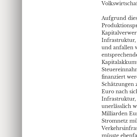
Volkswirtscha
Aufgrund dies
Produktionspr
Kapitalverwe
Infrastruktur
und anfallen 
entsprechende
Kapitalakkumu
Steuereinnahm
finanziert we
Schätzungen z
Euro nach sic
Infrastruktur
unerlässlich 
Milliarden Eu
Stromnetz müs
Verkehrsinfras
müsste ebenfa