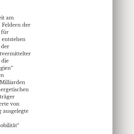
eit am
n Feldern der
 für
 entstehen
 der
vermittelter
 die
gien“
en
Milliarden
nergetischen
träger
erte von
g ausgelegte
bilität“