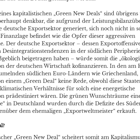
eines kapitalistischen „Green New Deals“ sind übrigens
erhaupt denkbar, die aufgrund der Leistungsbilanzübe
 deutsche Exportsektor generiert, sich noch nicht in s
Finanzlage befindet wie die Opfer dieser aggressiven
ie. Der deutsche Exportsektor – dessen Exportoffensiv
Desintegrationstendenzen in der südlichen Peripheri
eblich beigetragen haben – würde somit die „ökologi
n der deutschen Wirtschaft kofinanzieren. In den am
taumelnden südlichen Euro-Ländern wie Griechenland,
von einem „Green Deal“ keine Rede, obwohl diese Staate
klimatischen Verhältnisse für solch eine energetische
n prädestiniert wären. Die grünen Wunschträume ein
“ in Deutschland wurden durch die Defizite des Süde
nüber dem ehemaligen „Exportweltmeister“ erkauft.
l?
ischer „Green New Deal“ scheitert somit am Kapitalismu