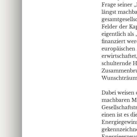
Frage seiner 
längst machba
gesamtgesells
Felder der Ka
eigentlich al
finanziert wer
europäischen 
erwirtschafte
schulternde H
Zusammenbruc
Wunschträume 
Dabei weisen 
machbaren Mö
Gesellschafts
einen ist es d
Energiegewinn
gekennzeichnet
Energieerzeug