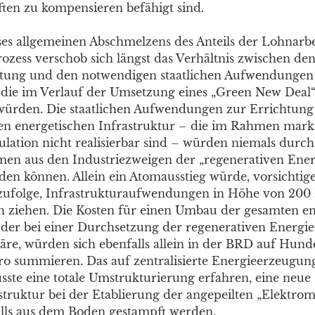
ften zu kompensieren befähigt sind.
es allgemeinen Abschmelzens des Anteils der Lohnarb
ozess verschob sich längst das Verhältnis zwischen de
rtung und den notwendigen staatlichen Aufwendungen
, die im Verlauf der Umsetzung eines „Green New Deal“
würden. Die staatlichen Aufwendungen zur Errichtung
n energetischen Infrastruktur – die im Rahmen markt
lation nicht realisierbar sind – würden niemals durch
en aus den Industriezweigen der „regenerativen Ener
rden können. Allein ein Atomausstieg würde, vorsichtig
ufolge, Infrastrukturaufwendungen in Höhe von 200 
h ziehen. Die Kosten für einen Umbau der gesamten e
, der bei einer Durchsetzung der regenerativen Energie
wäre, würden sich ebenfalls allein in der BRD auf Hund
ro summieren. Das auf zentralisierte Energieerzeugun
ste eine totale Umstrukturierung erfahren, eine neue
truktur bei der Etablierung der angepeilten „Elektromo
lls aus dem Boden gestampft werden.