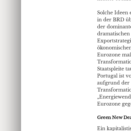
Solche Ideen 
in der BRD üb
der dominante
dramatischen 
Exportstrateg
ökonomischen 
Eurozone maßg
Transformatio
Staatspleite 
Portugal ist 
aufgrund der 
Transformatio
„Energiewende
Eurozone gege
Green New Dea
Ein kapitalist