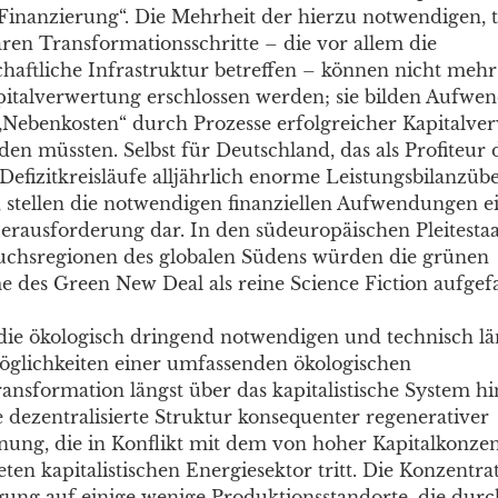
„Finanzierung“. Die Mehrheit der hierzu notwendigen, 
ren Transformationsschritte – die vor allem die
chaftliche Infrastruktur betreffen – können nicht mehr
pitalverwertung erschlossen werden; sie bilden Aufwe
s „Nebenkosten“ durch Prozesse erfolgreicher Kapitalve
den müssten. Selbst für Deutschland, das als Profiteur 
Defizitkreisläufe alljährlich enorme Leistungsbilanzüb
t, stellen die notwendigen finanziellen Aufwendungen 
erausforderung dar. In den südeuropäischen Pleitesta
hsregionen des globalen Südens würden die grünen
des Green New Deal als reine Science Fiction aufgefa
die ökologisch dringend notwendigen und technisch lä
glichkeiten einer umfassenden ökologischen
transformation längst über das kapitalistische System 
ie dezentralisierte Struktur konsequenter regenerativer
ung, die in Konflikt mit dem von hoher Kapitalkonzen
en kapitalistischen Energiesektor tritt. Die Konzentra
ung auf einige wenige Produktionsstandorte, die dur