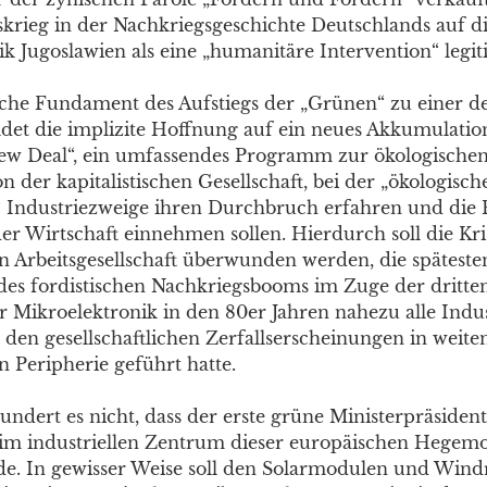
fskrieg in der Nachkriegsgeschichte Deutschlands auf d
k Jugoslawien als eine „humanitäre Intervention“ legit
he Fundament des Aufstiegs der „Grünen“ zu einer d
ildet die implizite Hoffnung auf ein neues Akkumulatio
ew Deal“, ein umfassendes Programm zur ökologische
 der kapitalistischen Gesellschaft, bei der „ökologisch
“ Industriezweige ihren Durchbruch erfahren und die 
er Wirtschaft einnehmen sollen. Hierdurch soll die Kri
en Arbeitsgesellschaft überwunden werden, die spätesten
es fordistischen Nachkriegsbooms im Zuge der dritten
r Mikroelektronik in den 80er Jahren nahezu alle Indu
 den gesellschaftlichen Zerfallserscheinungen in weite
en Peripherie geführt hatte.
undert es nicht, dass der erste grüne Ministerpräsiden
im industriellen Zentrum dieser europäischen Hegem
de. In gewisser Weise soll den Solarmodulen und Win