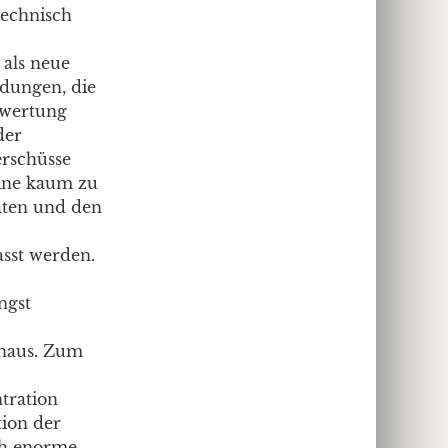
technisch
 als neue
ndungen, die
rwertung
der
erschüsse
eine kaum zu
aten und den
sst werden.
ngst
hinaus. Zum
tration
tion der
ch enorme