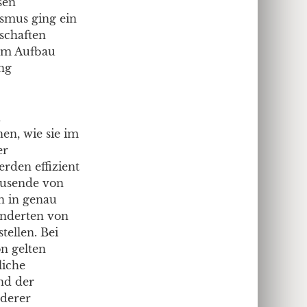
sen
smus ging ein
schaften
dem Aufbau
ung
n
en, wie sie im
er
rden effizient
Tausende von
n in genau
underten von
tellen. Bei
n gelten
liche
nd der
nderer