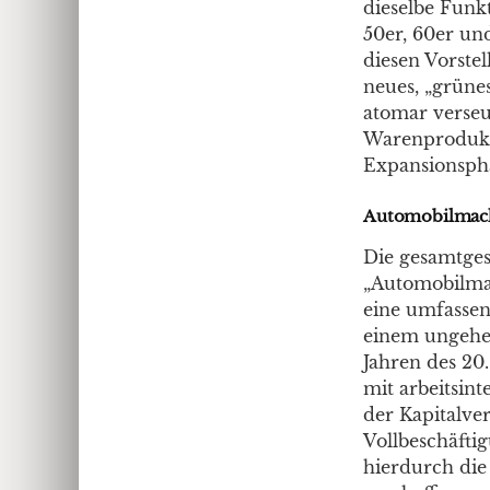
dieselbe Funk
50er, 60er un
diesen Vorste
neues, „grüne
atomar verseu
Warenprodukt
Expansionspha
Automobilmac
Die gesamtges
„Automobilmac
eine umfassen
einem ungeheu
Jahren des 20
mit arbeitsin
der Kapitalve
Vollbeschäfti
hierdurch die