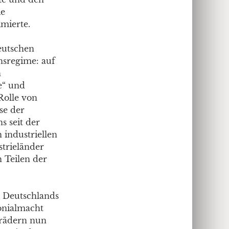
ie
imierte.
eutschen
nsregime: auf
n
e“ und
Rolle von
se der
s seit der
 industriellen
strieländer
n Teilen der
t Deutschlands
onialmacht
drädern nun