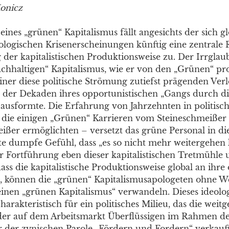
onicz
eines „grünen“ Kapitalismus fällt angesichts der sich gl
logischen Krisenerscheinungen künftig eine zentrale R
 der kapitalistischen Produktionsweise zu. Der Irrglau
achhaltigen“ Kapitalismus, wie er von den „Grünen“ pro
iner diese politische Strömung zutiefst prägenden Verl
b der Dekaden ihres opportunistischen „Gangs durch d
“ ausformte. Die Erfahrung von Jahrzehnten in politis
– die einigen „Grünen“ Karrieren vom Steineschmeiße
er ermöglichten – versetzt das grüne Personal in die
ete dumpfe Gefühl, dass „es so nicht mehr weitergehen k
r Fortführung eben dieser kapitalistischen Tretmühl
ss die kapitalistische Produktionsweise global an ihre
, können die „grünen“ Kapitalismusapologeten ohne Wei
einen „grünen Kapitalismus“ verwandeln. Dieses ideolo
harakteristisch für ein politisches Milieu, das die weit
er auf dem Arbeitsmarkt Überflüssigen im Rahmen de
r der zynischen Parole „Fördern und Fordern“ verkauf