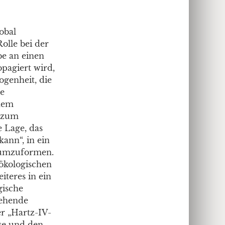
obal
olle bei der
be an einen
pagiert wird,
ogenheit, die
ie
chem
r zum
 Lage, das
ann“, in ein
e umzuformen.
 ökologischen
teres in ein
gische
gehende
r „Hartz-IV-
te und den