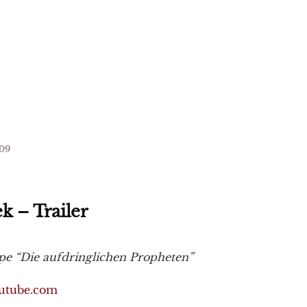
09
ek – Trailer
e “Die aufdringlichen Propheten”
outube.com