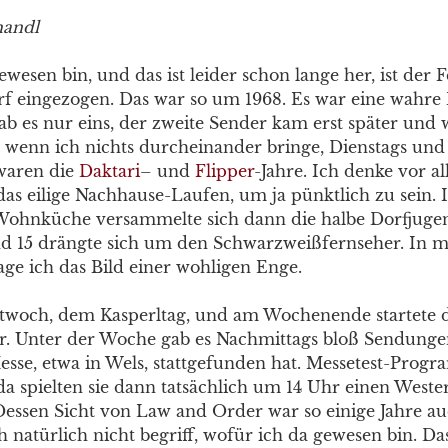
handl
gewesen bin, und das ist leider schon lange her, ist der 
rf eingezogen. Das war so um 1968. Es war eine wahre 
 es nur eins, der zweite Sender kam erst später und w
 wenn ich nichts durcheinander bringe, Dienstags und
 waren die
Daktari
– und
Flipper
-Jahre. Ich denke vor a
das eilige Nachhause-Laufen, um ja pünktlich zu sein. 
Wohnküche versammelte sich dann die halbe Dorfjugend
d 15 drängte sich um den Schwarzweißfernseher. In m
age ich das Bild einer wohligen Enge.
twoch, dem Kasperltag, und am Wochenende startete
r. Unter der Woche gab es Nachmittags bloß Sendung
esse, etwa in Wels, stattgefunden hat. Messetest-Prog
da spielten sie dann tatsächlich um 14 Uhr einen Wester
essen Sicht von Law and Order war so einige Jahre a
 natürlich nicht begriff, wofür ich da gewesen bin. Das