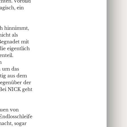
hten. Vorbild
agisch, ein
ch hinnimmt,
icht als
Begnadet mit
ie eigentlich
nteil.
n
n um das
htig aus dem
 gegenüber der
. Bei NICK geht
auen von
Endlosschleife
macht, sogar