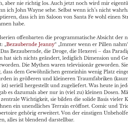
h, aber nie richtig los. Auch jetzt noch wird mir eige
n ich John Wayne sehe. Selbst wenn ich’s nicht wahrha
ptieren, dass ich im Saloon von Santa Fe wohl einen St
mmen habe.
serien offenbarten die programmatische Absicht der 
: „
Bezaubernde Jeanny
“ „Immer wenn er Pillen nahm“
. Das Bezaubernde, die Droge, die Hexerei – das Para
n hat sich nichts geändert, lediglich Dimension und G
eworden. Die Mythen waren televisionär geworden. Sie
r, dass dem Gewöhnlichen gemeinhin wenig Platz ein
rden in größeren und kleineren Traumfabriken (kaum 
 ist) seriell hergestellt und zugeliefert. Was heute in je
, gab es dazumals aber nur in (viel zu) kleinen Dosen. M
 zentrale Wichtigkeit, sie bilden die solide Basis vieler
ihnen ein unendliches Terrain eröffnet. Comic und T
rtoire gehörig erweitert. Von der einstigen Unbeholfen
n, alles ist blendend darstellbar.