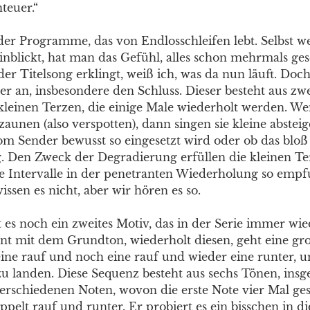
teuer.“
 der Programme, das von Endlosschleifen lebt. Selbst
hinblickt, hat man das Gefühl, alles schon mehrmals ge
er Titelsong erklingt, weiß ich, was da nun läuft. Doc
er an, insbesondere den Schluss. Dieser besteht aus zw
kleinen Terzen, die einige Male wiederholt werden. W
aunen (also verspotten), dann singen sie kleine abstei
 Sender bewusst so eingesetzt wird oder ob das bloß pas
. Den Zweck der Degradierung erfüllen die kleinen Te
se Intervalle in der penetranten Wiederholung so emp
ssen es nicht, aber wir hören es so.
 es noch ein zweites Motiv, das in der Serie immer wie
nnt mit dem Grundton, wiederholt diesen, geht eine g
eine rauf und noch eine rauf und wieder eine runter, 
u landen. Diese Sequenz besteht aus sechs Tönen, insg
verschiedenen Noten, wovon die erste Note vier Mal ges
elt rauf und runter. Er probiert es ein bisschen in di