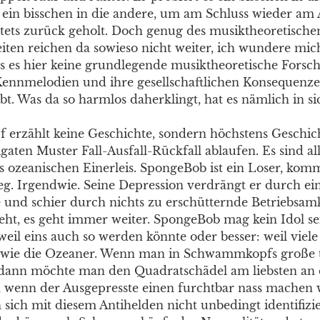
ein bisschen in die andere, um am Schluss wieder am
 stets zurück geholt. Doch genug des musiktheoretische
iten reichen da sowieso nicht weiter, ich wundere mic
ass es hier keine grundlegende musiktheoretische Forsc
ennmelodien und ihre gesellschaftlichen Konsequenz
bt. Was da so harmlos daherklingt, hat es nämlich in sic
rzählt keine Geschichte, sondern höchstens Geschich
aten Muster Fall-Ausfall-Rückfall ablaufen. Es sind all
s ozeanischen Einerleis. SpongeBob ist ein Loser, komm
g. Irgendwie. Seine Depression verdrängt er durch ei
und schier durch nichts zu erschütternde Betriebsamk
ht, es geht immer weiter. SpongeBob mag kein Idol sein
weil eins auch so werden könnte oder besser: weil viel
d wie die Ozeaner. Wenn man in Schwammkopfs große 
 dann möchte man den Quadratschädel am liebsten an 
 wenn der Ausgepresste einen furchtbar nass machen 
sich mit diesem Antihelden nicht unbedingt identifizie