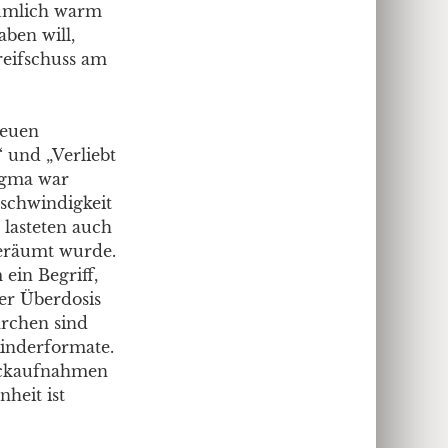
ntümlich warm
ben will,
reifschuss am
neuen
 und „Verliebt
digma war
eschwindigkeit
 lasteten auch
geräumt wurde.
ein Begriff,
der Überdosis
ärchen sind
 Kinderformate.
rickaufnahmen
heit ist