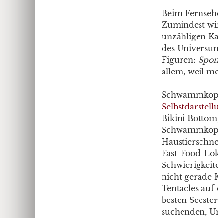
Beim Fernsehe
Zumindest wir
unzähligen Ka
des Universum
Figuren:
Spo
allem, weil m
Schwammkopf i
Selbstdarstell
Bikini Botto
Schwammkopf
Haustierschne
Fast-Food-Loka
Schwierigkeit
nicht gerade
Tentacles auf
besten Seeste
suchenden, U