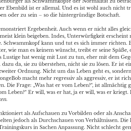
denbürger als Schwammköpfe der Normalität zu betrac
ber Ebenbild ist er allemal. Und es ist wohl auch nicht tr
en oder zu sein – so die hintergründige Botschaft.
onstriert Ergebenheit. Auch wenn er nicht alles glei
eist klein beigeben. Indes, Unterwürfigkeit erscheint n
he. Schwammkopf kann und tut es sich immer richten. 
r, wie man es keinem wünscht, treibt er seine Späße, d
s Lustige hat wenig mit Lust zu tun, eher mit dem Gege
dazu da, sie zu überstehen, nicht sie zu lösen. Er ist ei
t zweiter Ordnung. Nicht um das Leben geht es, sonder
ongeBob macht mehr regressiv als aggressiv, er ist ric
en. Die Frage: „Was hat er vom Leben?“, ist allmächtig
om Leben?“ Er will, was er hat, ja er will, was er kriegt
ken
.
ktioniert als Aufschauen zu Vorbilden oder als Ansch
selten jedoch als Durchschauen von Verhältnissen. Die 
 Trainingskurs in Sachen Anpassung. Nicht schlecht ge