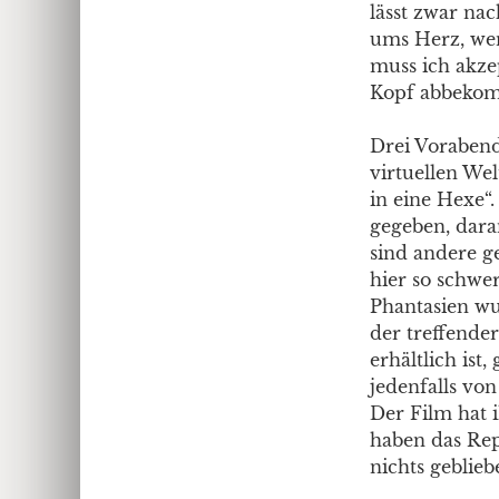
lässt zwar nac
ums Herz, wen
muss ich akze
Kopf abbeko
Drei Vorabend
virtuellen Welt
in eine Hexe“
gegeben, dara
sind andere g
hier so schwe
Phantasien wu
der treffender
erhältlich ist
jedenfalls von
Der Film hat 
haben das Repe
nichts gebliebe