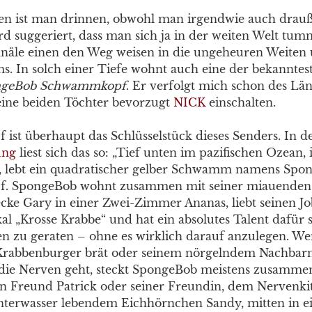
n ist man drinnen, obwohl man irgendwie auch drauße
d suggeriert, dass man sich ja in der weiten Welt tumm
näle einen den Weg weisen in die ungeheuren Weiten
s. In solch einer Tiefe wohnt auch eine der bekannte
ngeBob Schwammkopf
. Er verfolgt mich schon des Lä
eine beiden Töchter bevorzugt
NICK
einschalten.
st überhaupt das Schlüsselstück dieses Senders. In d
ung
liest sich das so: „Tief unten im pazifischen Ozean, 
m, lebt ein quadratischer gelber Schwamm namens Spo
. SpongeBob wohnt zusammen mit seiner miauenden
cke Gary in einer Zwei-Zimmer Ananas, liebt seinen Jo
l „Krosse Krabbe“ und hat ein absolutes Talent dafür s
en zu geraten – ohne es wirklich darauf anzulegen. We
 Krabbenburger brät oder seinem nörgelndem Nachba
 die Nerven geht, steckt SpongeBob meistens zusamme
rn Freund Patrick oder seiner Freundin, dem Nervenki
nterwasser lebendem Eichhörnchen Sandy, mitten in 