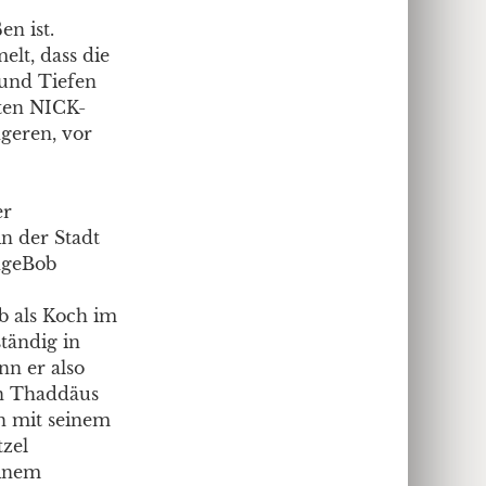
n ist.
elt, dass die
 und Tiefen
sten NICK-
ngeren, vor
er
in der Stadt
ngeBob
b als Koch im
tändig in
nn er also
rn Thaddäus
n mit seinem
tzel
einem