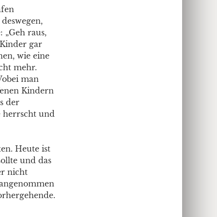
afen
h deswegen,
: „Geh raus,
 Kinder gar
en, wie eine
icht mehr.
 Wobei man
ffenen Kindern
ss der
e herrscht und
en. Heute ist
sollte und das
r nicht
her angenommen
 vorhergehende.