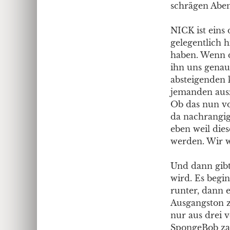
schrägen Aben
NICK ist eins
gelegentlich 
haben. Wenn d
ihn uns genau
absteigenden 
jemanden ausz
Ob das nun vom
da nachrangig
eben weil die
werden. Wir wi
Und dann gibt
wird. Es begi
runter, dann 
Ausgangston z
nur aus drei 
SpongeBob zapp