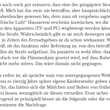
 auch noch gut erinnern, dass eine der gängigsten Str
eß. Mich hat das zwar nie betroffen, aber hauptsächlic
Stubenhocker gewesen bin, dem man oft vergebens sagte
 frische Luft!“ Hausarrest erscheint inzwischen, wo die
on den Apparaten (TV und PC) wegbewegt werden könn
che Strafe. Wahrscheinlich gibt es sie auch deswegen n
 in Zeiten des Fernsehgebots ist da schon wirksamer.
iß, ob das Sanktion oder Befreiung ist, von den betro
llos als Strafe aufgefasst. Da passierte es wohl öfter, da
fach vor die Flimmerkiste gesetzt wird, auf dass Ruh
nicht mehr stören. Das wäre damals nicht gegangen.
zu reden ist, als spräche man von untergegangenen Welt
Dass es vierzig Jahre später eigene Kindersender geben 
hr, das hätten sich die Mädchen und Buben von frühe
n lassen, wenngleich sie diesen virtuellen Trost sic
Jugend ist prinzipiell besser als die folgende oder die
estimmt die Nachfrage.