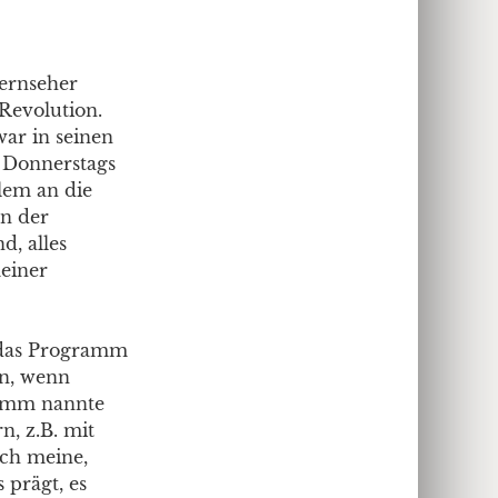
Fernseher
Revolution.
ar in seinen
 Donnerstags
llem an die
In der
, alles
einer
 das Programm
en, wenn
ramm nannte
n, z.B. mit
uch meine,
 prägt, es