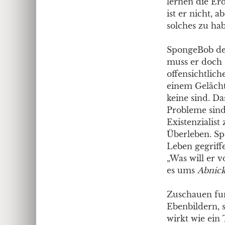
lernen die Er
ist er nicht, a
solches zu hab
SpongeBob dem
muss er doch m
offensichtlic
einem Gelächte
keine sind. Da
Probleme sind 
Existenzialis
Überleben. Sp
Leben gegriff
„Was will er v
es ums
Abnic
Zuschauen fun
Ebenbildern, 
wirkt wie ein