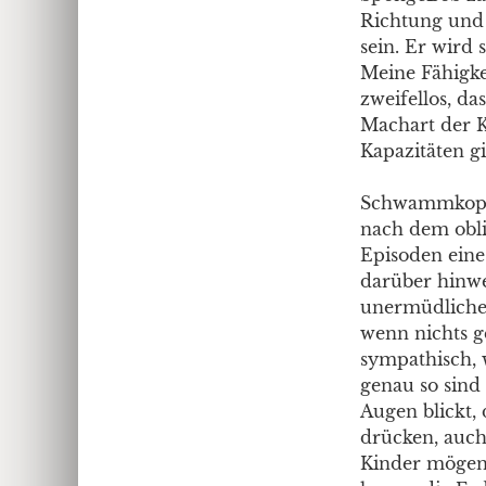
Richtung und 
sein. Er wird
Meine Fähigke
zweifellos, d
Machart der K
Kapazitäten gi
Schwammkopf e
nach dem oblig
Episoden eine
darüber hinwe
unermüdliche 
wenn nichts ge
sympathisch, 
genau so sin
Augen blickt,
drücken, auch
Kinder mögen 