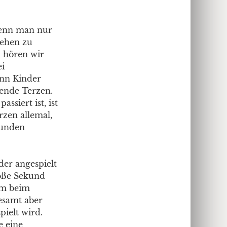
 wenn man nur
sehen zu
h hören wir
ei
enn Kinder
gende Terzen.
siert ist, ist
rzen allemal,
funden
der angespielt
roße Sekund
um beim
esamt aber
pielt wird.
e eine