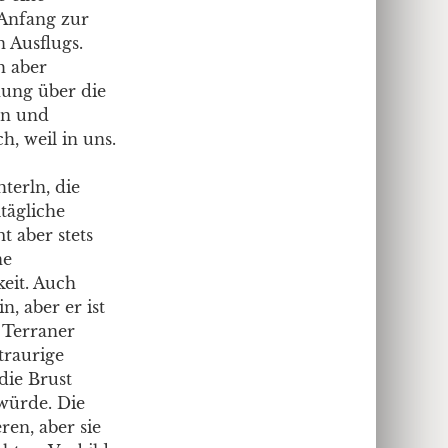
 Anfang zur
n Ausflugs.
h aber
hung über die
en und
h, weil in uns.
terln, die
tägliche
t aber stets
ne
eit. Auch
, aber er ist
e Terraner
traurige
die Brust
würde. Die
ren, aber sie