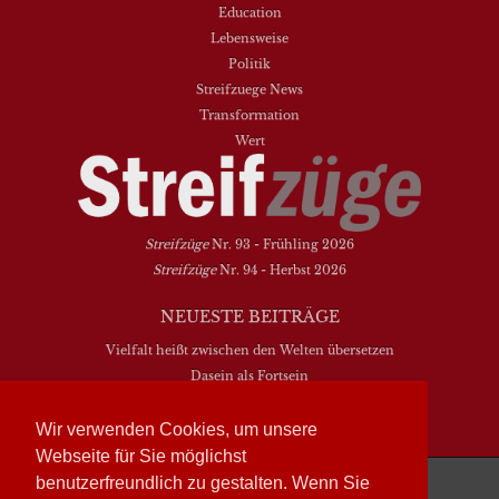
Education
Lebensweise
Politik
Streifzuege News
Transformation
Wert
Streifzüge
Nr. 93 - Frühling 2026
Streifzüge
Nr. 94 - Herbst 2026
NEUESTE BEITRÄGE
Vielfalt heißt zwischen den Welten übersetzen
Dasein als Fortsein
Das Elend der Soziologie
Hymne. Kanon. Ohrwurm
Wir verwenden Cookies, um unsere
Webseite für Sie möglichst
Streifzüge läuft mit
WordPress
benutzerfreundlich zu gestalten. Wenn Sie