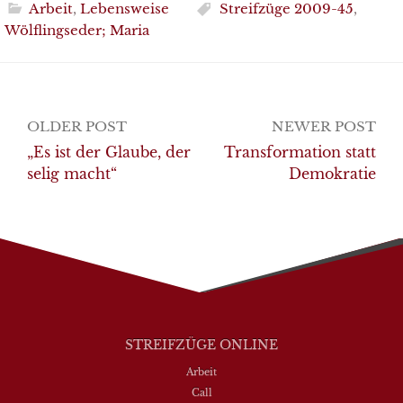
Arbeit
,
Lebensweise
Streifzüge 2009-45
,
Wölflingseder; Maria
Post
OLDER POST
NEWER POST
navigation
„Es ist der Glaube, der
Transformation statt
selig macht“
Demokratie
STREIFZÜGE ONLINE
Arbeit
Call