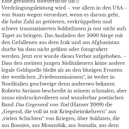
Eine geradezu mörderische (sic!)
Verdrängungsleistung wird – vor allem in den USA –
von Staats wegen verordnet, wenn es darum geht,
die hohe Zahl an getöteten, verkrüppelten und
schwer traumatisierten SoldatInnen ja nur nicht aufs
Tapet zu bringen. Das Ausladen der 5000 Särge mit
den Gefallenen aus dem Irak und aus Afghanistan
durfte bis dato nicht gefilmt oder fotografiert
werden. Jetzt erst wurde dieses Verbot aufgehoben. –
Dass den meisten jungen Süditalienern keine andere
legale Geldquelle bleibt als an den blutigen Fronten
der westlichen „Friedensmissionen“, ist weder in
Norditalien geschweige denn anderswo bekannt.
Roberto Saviano beschreibt in seinem schmalen, aber
umso eindrucksvolleren und wunderbar poetischen
Band
Das Gegenteil von Tod
(Hanser 2009) die
„Gegend, die voll ist mit Kriegsheimkehrern“ aus
„vielen Schichten“ von Kriegen; über Soldaten, die
aus Bosnien, aus Mosambik, aus Somalia, aus dem