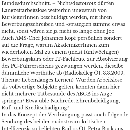
Bundesdurchschnitt. – Nichtsdestotrotz dürfen
Langzeitarbeitslose weiterhin ungestraft von
KursleiterInnen beschuldigt werden, mit ihren
Bewerbungsschreiben und -strategien stimme etwas
nicht; sonst wären sie ja nicht so lange ohne Job.
Auch AMS-Chef Johannes Kopf persönlich sondert
auf die Frage, warum AkademikerInnen zum
wiederholten Mal zu einem (meist fünfwöchigen)
Bewerbungskurs oder IT-Fachleute zur Absolvierung
des PC-Führerscheins gezwungen werden, dieselbe
dümmliche Worthülse ab (Radiokolleg Ö1, 3.3.2009,
Thema: Lebenslanges Lernen). Würden Arbeitslose
als vollwertige Subjekte gelten, könnten dann hier
nicht mehrere Tatbestände des ABGB ins Auge
springen? Etwa üble Nachrede, Ehrenbeleidigung,
Ruf- und Kreditschädigung?
In das Konzept der Verdrängung passt auch folgende
Sendung des bei der mainstream-kritischen
Intelligenzia so beliebten Radios Ö1. Petra Bock aus