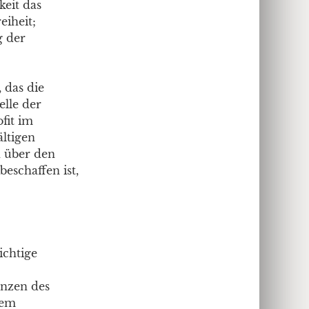
eit das
eiheit;
g der
 das die
elle der
fit im
ältigen
on über den
beschaffen ist,
ichtige
nzen des
uem