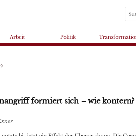
Arbeit
Politik
Transformatio
09
angriff formiert sich – wie kontern?
Exner
nutzte bis jetzt ein Effekt der Überraschung. Die Gege