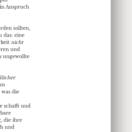
h in Anspruch
den sollten,
 das: eine
rkeit
nicht
ieren und
ls ungewollte
tlicher
im
 was die
e schafft und
lbare
 die ihre
ch und