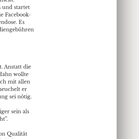
s und startet
ie Facebook-
endose. Es
udiengebühren
t. Anstatt die
 Hahn wollte
ich mit allen
heuchelt er
g sei nötig.
er sein als
ht”.
on Qualität