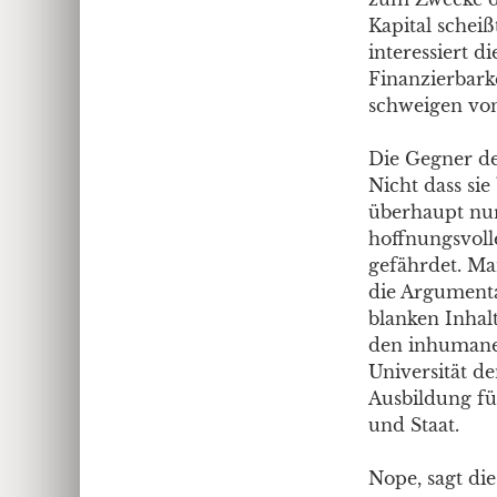
Kapital scheiß
interessiert d
Finanzierbarke
schweigen von
Die Gegner d
Nicht dass sie
überhaupt nur 
hoffnungsvoll
gefährdet. Man
die Argumenta
blanken Inhal
den inhumanen
Universität d
Ausbildung für
und Staat.
Nope, sagt di