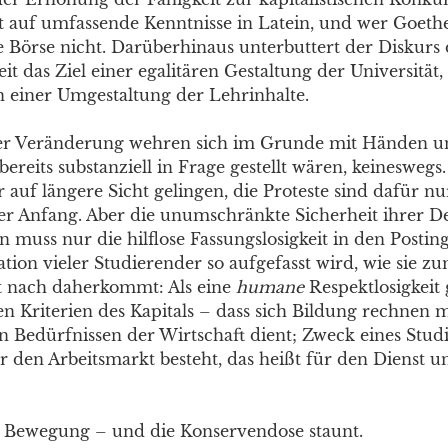
t auf umfassende Kenntnisse in Latein, und wer Goethe 
ie Börse nicht. Darüberhinaus unterbuttert der Diskurs
it das Ziel einer egalitären Gestaltung der Universität,
 einer Umgestaltung der Lehrinhalte.
er Veränderung wehren sich im Grunde mit Händen u
 bereits substanziell in Frage gestellt wären, keineswegs
auf längere Sicht gelingen, die Proteste sind dafür nu
er Anfang. Aber die unumschränkte Sicherheit ihrer De
 muss nur die hilflose Fassungslosigkeit in den Postin
tion vieler Studierender so aufgefasst wird, wie sie 
t nach daherkommt: Als eine
humane
Respektlosigkeit
 Kriterien des Kapitals – dass sich Bildung rechnen m
en Bedürfnissen der Wirtschaft dient; Zweck eines Stud
 den Arbeitsmarkt besteht, das heißt für den Dienst un
e Bewegung – und die Konservendose staunt.