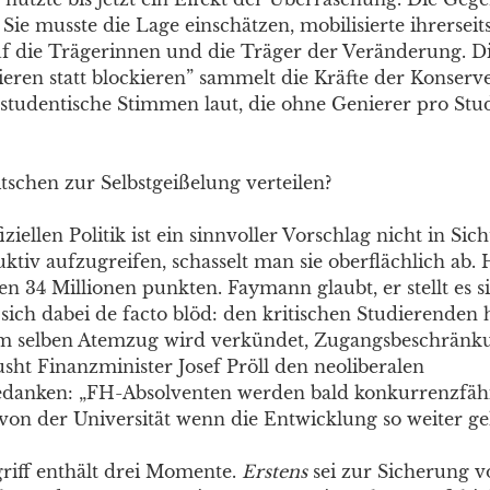
 Sie musste die Lage einschätzen, mobilisierte ihrerseit
uf die Trägerinnen und die Träger der Veränderung. D
eren statt blockieren” sammelt die Kräfte der Konserv
studentische Stimmen laut, die ohne Genierer pro St
tschen zur Selbstgeißelung verteilen?
iziellen Politik ist ein sinnvoller Vorschlag nicht in Sich
ktiv aufzugreifen, schasselt man sie oberflächlich ab.
en 34 Millionen punkten. Faymann glaubt, er stellt es s
t sich dabei de facto blöd: den kritischen Studierenden 
im selben Atemzug wird verkündet, Zugangsbeschränkun
ht Finanzminister Josef Pröll den neoliberalen
anken: „FH-Absolventen werden bald konkurrenzfähig
 von der Universität wenn die Entwicklung so weiter ge
iff enthält drei Momente.
Erstens
sei zur Sicherung v