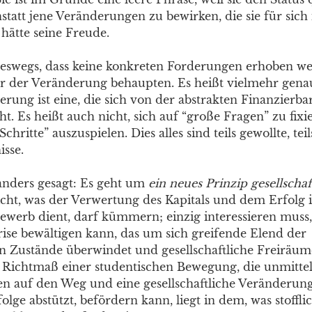
nstatt jene Veränderungen zu bewirken, die sie für sic
hätte seine Freude.
neswegs, dass keine konkreten Forderungen erhoben wer
r der Veränderung behaupten. Es heißt vielmehr genau
rung ist eine, die sich von der abstrakten Finanzierba
t. Es heißt auch nicht, sich auf “große Fragen” zu fix
chritte” auszuspielen. Dies alles sind teils gewollte, tei
isse.
nders gesagt: Es geht um
ein neues Prinzip gesellschaf
icht, was der Verwertung des Kapitals und dem Erfolg 
ewerb dient, darf kümmern; einzig interessieren muss,
rise bewältigen kann, das um sich greifende Elend der
hen Zustände überwindet und gesellschaftliche Freiräum
 Richtmaß einer studentischen Bewegung, die unmitte
n auf den Weg und eine gesellschaftliche Veränderung,
lge abstützt, befördern kann, liegt in dem, was stoffli