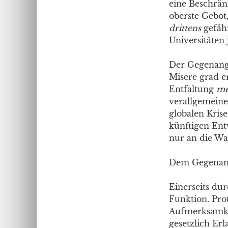
eine Beschrän
oberste Gebot
drittens
gefähr
Universitäten 
Der Gegenangr
Misere grad e
Entfaltung
me
verallgemeine
globalen Krise
künftigen Entw
nur an die Wa
Dem Gegenangr
Einerseits dur
Funktion. Prot
Aufmerksamke
gesetzlich Er