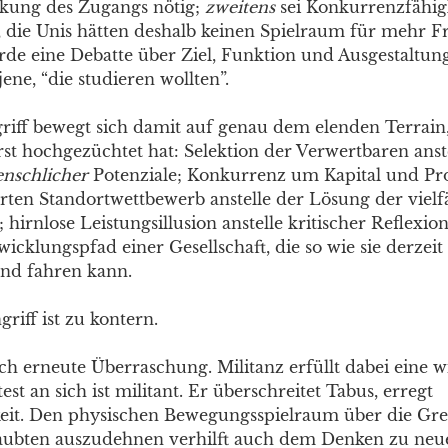
kung des Zugangs nötig;
zweitens
sei Konkurrenzfähigk
, die Unis hätten deshalb keinen Spielraum für mehr Fr
de eine Debatte über Ziel, Funktion und Ausgestaltun
jene, “die studieren wollten”.
iff bewegt sich damit auf genau dem elenden Terrain,
rst hochgezüchtet hat: Selektion der Verwertbaren anst
nschlicher
Potenziale; Konkurrenz um Kapital und Pro
rten Standortwettbewerb anstelle der Lösung der vielf
; hirnlose Leistungsillusion anstelle kritischer Reflexi
icklungspfad einer Gesellschaft, die so wie sie derzeit 
nd fahren kann.
iff ist zu kontern.
ch erneute Überraschung. Militanz erfüllt dabei eine w
est an sich ist militant. Er überschreitet Tabus, erregt
it. Den physischen Bewegungsspielraum über die Gre
laubten auszudehnen verhilft auch dem Denken zu ne