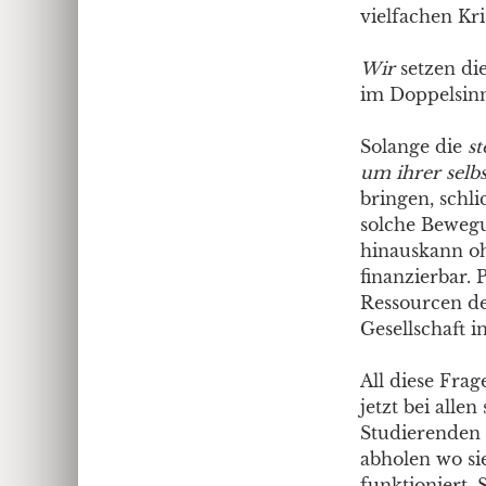
vielfachen Kr
Wir
setzen die
im Doppelsin
Solange die
st
um ihrer selbs
bringen, schl
solche Bewegun
hinauskann ohn
finanzierbar. 
Ressourcen d
Gesellschaft i
All diese Fra
jetzt bei alle
Studierenden 
abholen wo si
funktioniert. 