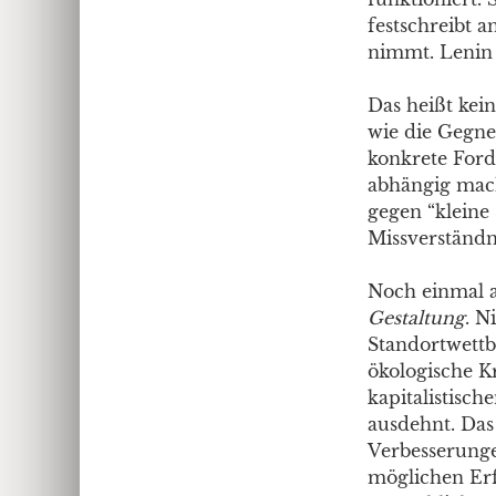
festschreibt a
nimmt. Lenin 
Das heißt kei
wie die Gegne
konkrete Forde
abhängig mach
gegen “kleine S
Missverständn
Noch einmal a
Gestaltung
. N
Standortwettb
ökologische K
kapitalistisc
ausdehnt. Das
Verbesserunge
möglichen Erfo