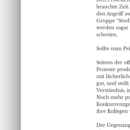
brauchte Zeit.
den Angriff a
Gruppe “Studi
werden sogar 
schreien.
Sollte man Pei
Seitens der off
Proteste produ
mit lächerlich
gut, und stell
Verständnis, 
Noch mehr pus
Konkurrenzged
ihre Kollegen
Der Gegenangr