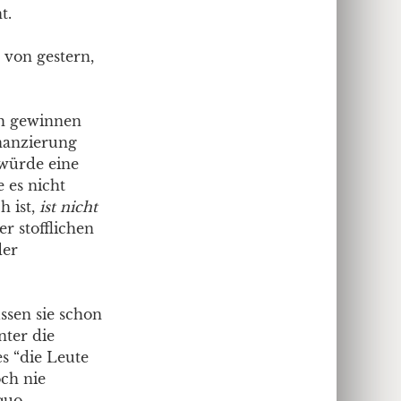
t.
 von gestern,
ch gewinnen
inanzierung
 würde eine
 es nicht
h ist,
ist nicht
r stofflichen
der
ssen sie schon
nter die
s “die Leute
ch nie
 quo