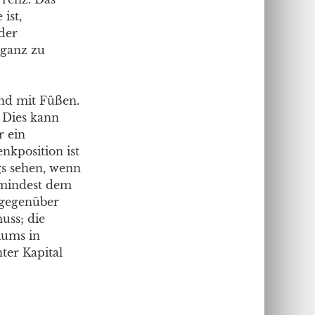
ist,
 der
 ganz zu
nd mit Füßen.
. Dies kann
r ein
nkposition ist
gs sehen, wenn
zumindest dem
 gegenüber
uss; die
iums in
ter Kapital