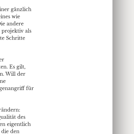
einer gänzlich
ines wie
Die andere
projektiv als
te Schritte
er
n. Es gilt,
n. Will der
ine
genangriff für
rändern:
ualität des
en eigentlich
, die den