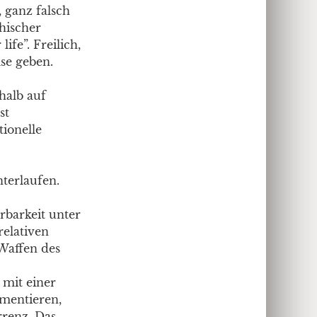
 ganz falsch
chischer
ife”. Freilich,
se geben.
halb auf
st
tionelle
nterlaufen.
rbarkeit unter
relativen
 Waffen des
 mit einer
umentieren,
rrenz. Das