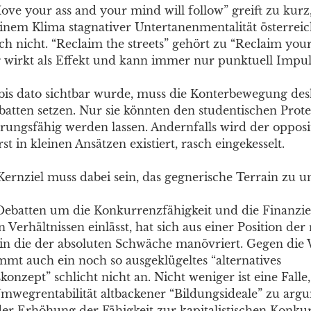
ove your ass and your mind will follow” greift zu kurz,
 einem Klima stagnativer Untertanenmentalität österrei
h nicht. “Reclaim the streets” gehört zu “Reclaim your l
wirkt als Effekt und kann immer nur punktuell Impul
 bis dato sichtbar wurde, muss die Konterbewegung des
batten setzen. Nur sie könnten den studentischen Prote
rungsfähig werden lassen. Andernfalls wird der opposi
rst in kleinen Ansätzen existiert, rasch eingekesselt.
Kernziel muss dabei sein, das gegnerische Terrain zu u
Debatten um die Konkurrenzfähigkeit und die Finanzie
Verhältnissen einlässt, hat sich aus einer Position der 
s in die der absoluten Schwäche manövriert. Gegen die
mmt auch ein noch so ausgeklügeltes “alternatives
onzept” schlicht nicht an. Nicht weniger ist eine Falle,
mwegrentabilität altbackener “Bildungsideale” zu arg
r Erhöhung der Fähigkeit zur kapitalistischen Konku