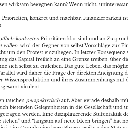
isen wirksam begegnen kann? Wenn nicht: uninteressan
 Prioritäten, konkret und machbar. Finanzierbarkeit ist
n.
offlich-konkreten
Prioritäten klar sind und an Zuspru
t willen
, wird der Gegner von selbst Vorschläge zur F
icht um den Protest einzuhegen. In letzter Konsequenz
g das Kapital freilich an eine Grenze treiben, über die
e sich selbst zu entleiben. Das gute Leben, das möglic
Parallel wird daher die Frage der direkten Aneignung de
er Wissensproduktion und ihres Zusammenhangs mit 
nsgesamt virulent.
gen tauchen
perspektivisch
auf. Aber gerade deshalb mü
n sich bietenden Gelegenheiten in die Gesellschaft und u
getragen werden. Eine disziplinierende Stufentaktik de
e stehen” und “langsam auf neue Ideen bringen” hat no
Sie ist im Grunde eine leere Phrase, weil sie den Status