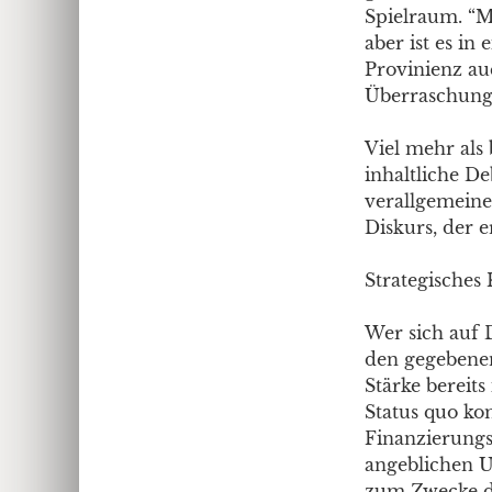
Spielraum. “M
aber ist es in
Provinienz auc
Überraschung 
Viel mehr als
inhaltliche De
verallgemeine
Diskurs, der e
Strategisches 
Wer sich auf 
den gegebenen 
Stärke bereit
Status quo ko
Finanzierungsk
angeblichen U
zum Zwecke de