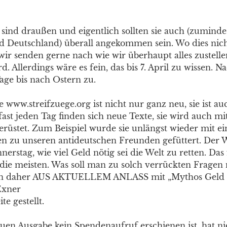
 sind draußen und eigentlich sollten sie auch (zuminde
d Deutschland) überall angekommen sein. Wo dies nicht 
wir senden gerne nach wie wir überhaupt alles zustelle
. Allerdings wäre es fein, das bis 7. April zu wissen. 
age bis nach Ostern zu.
www.streifzuege.org ist nicht nur ganz neu, sie ist a
fast jeden Tag finden sich neue Texte, sie wird auch mi
rüstet. Zum Beispiel wurde sie unlängst wieder mit ei
n zu unseren antideutschen Freunden gefüttert. Der 
erstag, wie viel Geld nötig sei die Welt zu retten. Das
 die meisten. Was soll man zu solch verrückten Fragen
n daher AUS AKTUELLEM ANLASS mit „Mythos Geld „e
Exner
te gestellt.
euen Ausgabe kein Spendenaufruf erschienen ist, hat ni