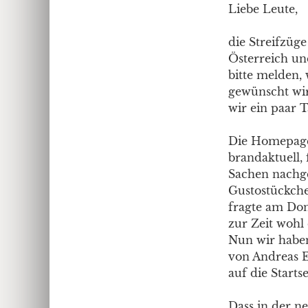
Liebe Leute,
die Streifzüge
Österreich un
bitte melden, 
gewünscht wird
wir ein paar T
Die Homepage 
brandaktuell, 
Sachen nachge
Gustostückche
fragte am Donn
zur Zeit wohl
Nun wir habe
von Andreas 
auf die Startsei
Dass in der n