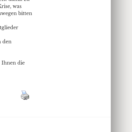
Krise, was
swegen bitten
tglieder
n den
 Ihnen die