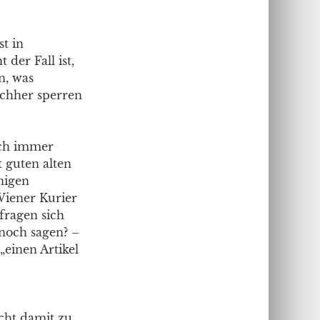
st in
der Fall ist,
n, was
Nachher sperren
uch immer
t guten alten
nigen
Wiener Kurier
 fragen sich
 noch sagen? –
inen Artikel
cht damit zu