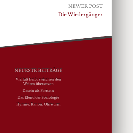
NEWER POST
Die Wiedergänger
NEUESTE BEITRÄGE
Vielfalt heißt zwischen den
Welten übersetzen
Dasein als Fortsein
Das Elend der Soziologie
Hymne. Kanon. Ohrwurm