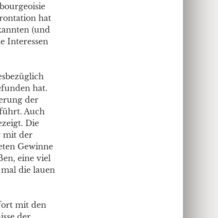
bourgeoisie
frontation hat
ekannten (und
le Interessen
esbezüglich
efunden hat.
ierung der
führt. Auch
zeigt. Die
 mit der
teten Gewinne
en, eine viel
 mal die lauen
fort mit den
isse der