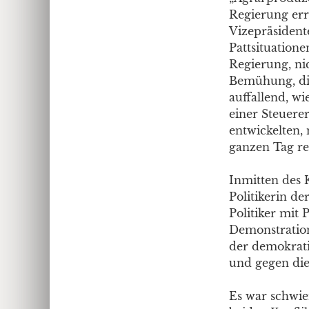
Regierung err
Vizepräsidente
Pattsituation
Regierung, ni
Bemühung, die
auffallend, w
einer Steuere
entwickelten, 
ganzen Tag rei
Inmitten des 
Politikerin d
Politiker mit
Demonstration
der demokrati
und gegen die
Es war schwier