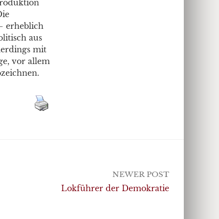
Produktion
Die
– erheblich
litisch aus
lerdings mit
age, vor allem
bzeichnen.
NEWER POST
Lokführer der Demokratie