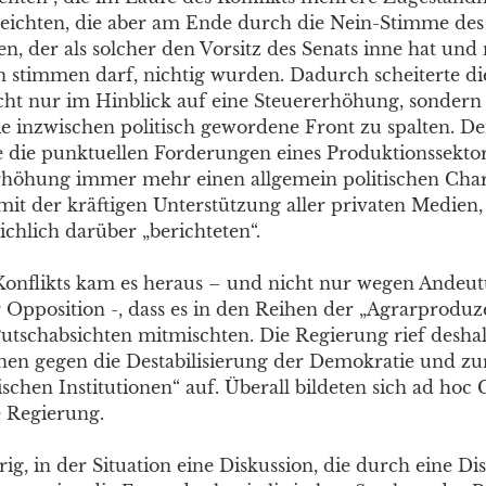
eichten, die aber am Ende durch die Nein-Stimme des
n, der als solcher den Vorsitz des Senats inne hat und 
en stimmen darf, nichtig wurden. Dadurch scheiterte di
cht nur im Hinblick auf eine Steuererhöhung, sondern 
 inzwischen politisch gewordene Front zu spalten. De
ie die punktuellen Forderungen eines Produktionssektor
rhöhung immer mehr einen allgemein politischen Cha
mit der kräftigen Unterstützung aller privaten Medien,
chlich darüber „berichteten“.
Konflikts kam es heraus – und nicht nur wegen Andeu
er Opposition -, dass es in den Reihen der „Agrarprodu
 Putschabsichten mitmischten. Die Regierung rief desha
en gegen die Destabilisierung der Demokratie und zu
schen Institutionen“ auf. Überall bildeten sich ad hoc
 Regierung.
ig, in der Situation eine Diskussion, die durch eine Di