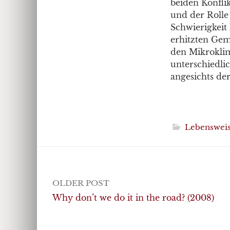
beiden Konflik
und der Rolle 
Schwierigkeit 
erhitzten Gem
den Mikroklim
unterschiedlic
angesichts der
Lebenswei
Post
OLDER POST
navigation
Why don’t we do it in the road? (2008)