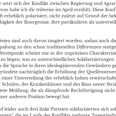
 setzt sich der Konflikt zwischen Regierung und Agrar
avon habe ich dir teilweise im April erzählt). Diese Kon
ft erheblich polarisiert, nicht zuletzt auf Grund der b
igkeit der Bourgeoisie, ihre partikulären als universel
rteien sind auch davon tangiert worden, sodass auch di
paltung zu den schon traditionellen Differenzen stattg
 Streitpunkt scheint mir in der unpräzisen Charakteris
zu liegen, was zu unterschiedlichen Solidarisierungen 
ch die Sprache in ihren ideologisierenden Gewändern ge
ründete nachträglich die Erhöhung der Quellensteuer
 einer Umverteilung der erheblich hohen erwirtschaf
 Schulen, der Krankenhäuser und des Baus neuer Straß
utete Meldung, die als dämpfende Rechtfertigung nicht
ner anderen Position bewegt hat.
 leider auch drei linke Parteien solidarisierten sich so
nten“, die im Laufe des Konflikts mehrere Zugeständn