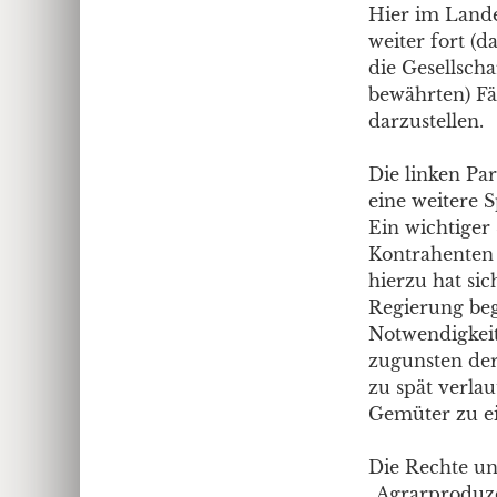
Hier im Lande
weiter fort (d
die Gesellscha
bewährten) Fäh
darzustellen.
Die linken Pa
eine weitere S
Ein wichtiger
Kontrahenten 
hierzu hat si
Regierung beg
Notwendigkeit
zugunsten der
zu spät verla
Gemüter zu ei
Die Rechte und
„Agrarproduze