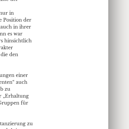
nur in
e Position der
auch in ihrer
nn es war
s hinsichtlich
rakter
 die den
tungen einer
zenten“ auch
lb zu
r „Erhaltung
 Gruppen für
stanzierung zu