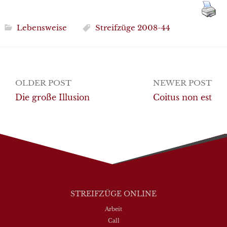
Lebensweise
Streifzüge 2008-44
Post
OLDER POST
NEWER POST
navigation
Die große Illusion
Coitus non est
STREIFZÜGE ONLINE
Arbeit
Call