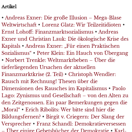
Artikel
•
Andreas Exner: Die große Illusion – Mega-Blase
Weltwirtschaft
•
Lorenz Glatz: Wir Teilzeitidioten
•
Ernst Lohoff: Finanzmarktsozialismus
•
Andreas
Exner und Christian Lauk: Die ökologische Krise des
Kapitals
•
Andreas Exner: „Für einen Praktischen
Sozialismus“
•
Peter Klein: Ein Hauch von Übergang
•
Norbert Trenkle: Weltmarktbeben – Über die
tieferliegenden Ursachen der aktuellen
Finanzmarktkrise (2. Teil)
•
Christoph Wendler:
Rausch mit Rechnung! Thesen über die
Dimensionen des Rausches im Kapitalismus
•
Paolo
Lago: Zynismus und Gesellschaft – von den Alten zu
den Zeitgenossen. Ein paar Bemerkungen gegen die
„Moral“
•
Erich Ribolits: Wer bitte sind hier die
Bildungsfernen?
•
Birgit v. Criegern: Der Slang der
Versprecher
•
Franz Schandl: Demokratieversessen
– Über einige Gebetsbücher der Demokratie
•
Karl-