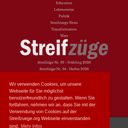
Education
Lebensweise
Politik
Streifzuege News
Transformation
Wert
Streifzüge
Nr. 93 - Frühling 2026
Streifzüge
Nr. 94 - Herbst 2026
NEUESTE BEITRÄGE
Wir verwenden Cookies, um unsere
Vielfalt heißt zwischen den Welten übersetzen
Webseite für Sie möglichst
Dasein als Fortsein
benutzerfreundlich zu gestalten. Wenn Sie
Das Elend der Soziologie
fortfahren, nehmen wir an, dass Sie mit der
Hymne. Kanon. Ohrwurm
Verwendung von Cookies auf der
Streifzuege.org Webseite einverstanden
Streifzüge läuft mit
WordPress
sind.
Mehr Infos