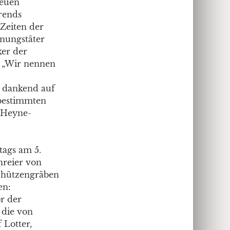
neuen
rends
 Zeiten der
nungstäter
ker der
l „Wir nennen
n dankend auf
tbestimmten
s Heyne-
tags am 5.
hreier von
Schützengräben
en:
r der
 die von
 Lotter,