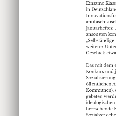
Einsame Klass
in Deutschlan
Innovationsfo
antifaschisti
Januarheftes: 
ansonsten kom
„Selbständige
weiterer Unte
Geschick etwas
Das mit dem ei
Konkurs und je
Sozialisierung
öffentlichen 
Kommunen), d
gebeten werde
ideologischen 
herrschende Kl
Sozialversich