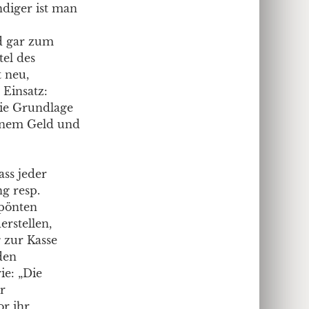
ändiger ist man
rd gar zum
tel des
t neu,
Einsatz:
die Grundlage
genem Geld und
ass jeder
ng resp.
rpönten
erstellen,
zur Kasse
den
ie: „Die
r
or ihr