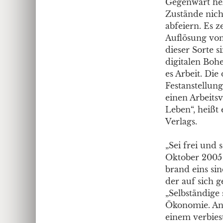
Gegenwart hel
Zustände nich
abfeiern. Es z
Auflösung von
dieser Sorte 
digitalen Boh
es Arbeit. Die
Festanstellun
einen Arbeits
Leben“, heißt
Verlags.
„Sei frei und 
Oktober 2005 
brand eins si
der auf sich g
„Selbständige
Ökonomie. And
einem verbies