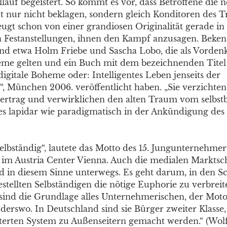
lauf begeistert. So kommt es vor, dass Betroffene die 
t nur nicht beklagen, sondern gleich Konditoren des T
eugt schon von einer grandiosen Originalität gerade in
 Festanstellungen, ihnen den Kampf anzusagen. Beken
sind etwa Holm Friebe und Sascha Lobo, die als Vorden
eme gelten und ein Buch mit dem bezeichnenden Tite
 digitale Boheme oder: Intelligentes Leben jenseits der
g“, München 2006. veröffentlicht haben. „Sie verzichte
vertrag und verwirklichen den alten Traum vom selbs
 es lapidar wie paradigmatisch in der Ankündigung de
selbständig“, lautete das Motto des 15. Jungunternehmer
im Austria Center Vienna. Auch die medialen Marktsc
nd in diesem Sinne unterwegs. Es geht darum, in den 
estellten Selbständigen die nötige Euphorie zu verbreit
 sind die Grundlage alles Unternehmerischen, der Moto
erswo. In Deutschland sind sie Bürger zweiter Klasse,
terten System zu Außenseitern gemacht werden.“ (Wolf