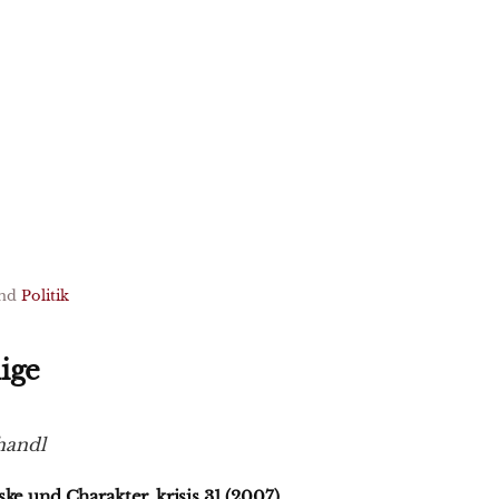
nd
Politik
ige
handl
ske und Charakter, krisis 31 (2007)