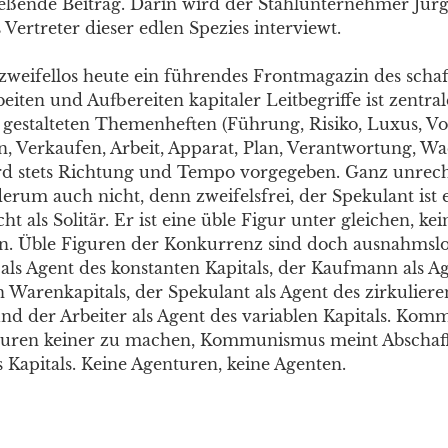
ießende Beitrag. Darin wird der Stahlunternehmer Jür
Vertreter dieser edlen Spezies interviewt.
 zweifellos heute ein führendes Frontmagazin des scha
beiten und Aufbereiten kapitaler Leitbegriffe ist zentra
 gestalteten Themenheften (Führung, Risiko, Luxus, Vor
n, Verkaufen, Arbeit, Apparat, Plan, Verantwortung, W
wird stets Richtung und Tempo vorgegeben. Ganz unrech
erum auch nicht, denn zweifelsfrei, der Spekulant ist 
cht als Solitär. Er ist eine üble Figur unter gleichen, ke
n. Üble Figuren der Konkurrenz sind doch ausnahmslos
ls Agent des konstanten Kapitals, der Kaufmann als A
n Warenkapitals, der Spekulant als Agent des zirkulier
und der Arbeiter als Agent des variablen Kapitals. Kom
guren keiner zu machen, Kommunismus meint Abschaff
 Kapitals. Keine Agenturen, keine Agenten.