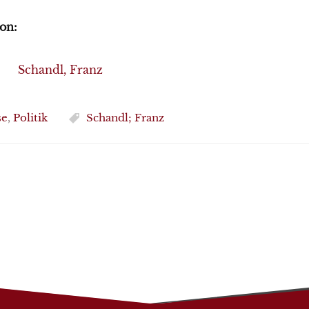
on:
Schandl, Franz
se
,
Politik
Schandl; Franz