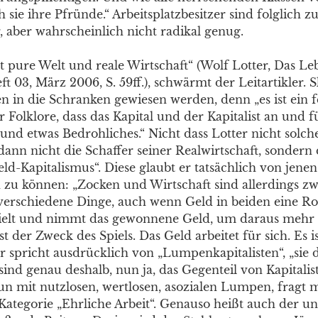
h sie ihre Pfründe.“ Arbeitsplatzbesitzer sind folglich z
, aber wahrscheinlich nicht radikal genug.
st pure Welt und reale Wirtschaft“ (Wolf Lotter, Das Le
eft 03, März 2006, S. 59ff.), schwärmt der Leitartikler. 
n in die Schranken gewiesen werden, denn „es ist ein f
r Folklore, dass das Kapital und der Kapitalist an und f
und etwas Bedrohliches.“ Nicht dass Lotter nicht solch
dann nicht die Schaffer seiner Realwirtschaft, sondern 
ld-Kapitalismus“. Diese glaubt er tatsächlich von jenen
 zu können: „Zocken und Wirtschaft sind allerdings zw
erschiedene Dinge, auch wenn Geld in beiden eine Rolle
pielt und nimmt das gewonnene Geld, um daraus mehr
t der Zweck des Spiels. Das Geld arbeitet für sich. Es i
er spricht ausdrücklich von „Lumpenkapitalisten“, „sie
ind genau deshalb, nun ja, das Gegenteil von Kapitalis
tun mit nutzlosen, wertlosen, asozialen Lumpen, fragt m
 Kategorie „Ehrliche Arbeit“. Genauso heißt auch der u