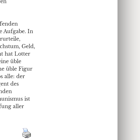
gen
ffenden
le Aufgabe. In
urteile,
achstum, Geld,
t hat Lotter
eine üble
ine üble Figur
 alle: der
gent des
enden
munismus ist
ung aller