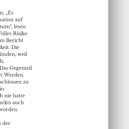
n: „Es
uation auf
tum“, lesen
olles Risiko
em Bericht
keit. Die
ründen, weil
h,
 Das Gegenteil
gt-Werden.
schlossen zu
in
h nie hatte
Markts auch
eworden.
n der