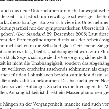
e auch das neue Unternehmertum nicht hinwegtäusche
erzeit – oft jedoch unfreiwillig. Je schwieriger die Sit
rkt, desto häufiger stürzen sich viele ins Unternehmer
Zeitungsartikel mit der symptomatischen Überschrift „V
 gehen“. (
Der Standard
, 29. Dezember 2006) Laut dies
ozent der Firmengründungen direkt aus der Arbeitslosig
 nicht selten in die Selbständigkeit Getriebene. Sie g
hts anderes übrig bleibt. Unabhängigkeit wird zum Fluc
irkt als Segen, solange sie die Versorgung sicherstellt.
eit ist nicht die Unabhängigkeit, sondern das Abgehän
 zu verlieren erscheint zusehends schlimmer, als einge
erheit für den Lohnsklaven besteht zumindest darin, se
alär ausbezahlt zu bekommen. Das hat nicht jeder. Noc
gkeit so viele Anhänger. So sehr es die Ideologen des 
llen, Anhänglichkeit ist direkt ein Massenphänomen g
le hängen an der Vergangenheit, manche sind auch vo