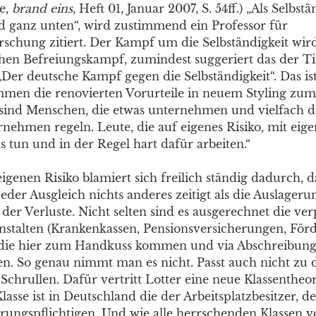
e,
brand eins
, Heft 01, Januar 2007, S. 54ff.) „Als Selbst
d ganz unten“, wird zustimmend ein Professor für
rschung zitiert. Der Kampf um die Selbständigkeit wi
schen Befreiungskampf, zumindest suggeriert das der Ti
„Der deutsche Kampf gegen die Selbständigkeit“. Das is
men die renovierten Vorurteile in neuem Styling zum 
 sind Menschen, die etwas unternehmen und vielfach 
rnehmen regeln. Leute, die auf eigenes Risiko, mit ei
 tun und in der Regel hart dafür arbeiten.“
genen Risiko blamiert sich freilich ständig dadurch, d
der Ausgleich nichts anderes zeitigt als die Auslageru
 der Verluste. Nicht selten sind es ausgerechnet die ve
Anstalten (Krankenkassen, Pensionsversicherungen, Förd
ie hier zum Handkuss kommen und via Abschreibung 
n. So genau nimmt man es nicht. Passt auch nicht zu 
Schrullen. Dafür vertritt Lotter eine neue Klassentheor
asse ist in Deutschland die der Arbeitsplatzbesitzer, de
erungspflichtigen. Und wie alle herrschenden Klassen v