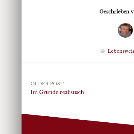
Geschrieben v
Lebenswei
Post
OLDER POST
navigation
Im Grunde realistisch