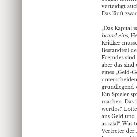
verteidigt auc
Das läuft zwar
„Das Kapital i
brand eins
, H
Kritiker müsse
Bestandteil de
Fremdes sind 
aber das sind 
eines „Geld-Ge
unterscheiden
grundlegend v
Ein Spieler s
machen. Das is
wertlos.“ Lott
ans Geld und s
asozial“. Was 
Vertreter der