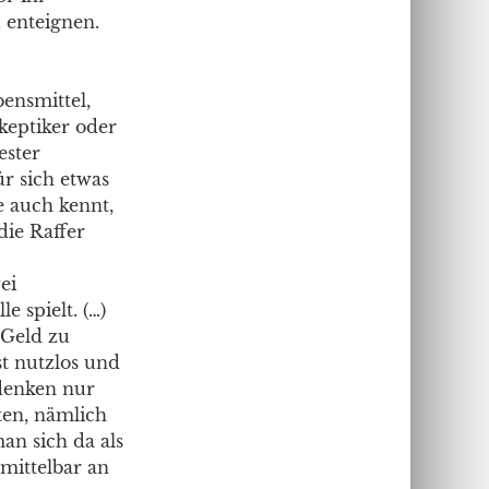
u enteignen.
bensmittel,
Skeptiker oder
ester
ür sich etwas
e auch kennt,
die Raffer
ei
 spielt. (…)
 Geld zu
st nutzlos und
 denken nur
ten, nämlich
an sich da als
nmittelbar an