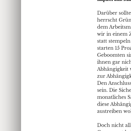
Darüber sollt
herrscht Gründ
dem Arbeitsma
wir in einem 
statt stempeln
starten 15 Pr
Geboomten sind
ihnen gar nic
Abhängigkeit w
zur Abhängigk
Den Anschluss
sein. Die Sich
monatliches S
diese Abhängi
austreiben wo
Doch nicht al