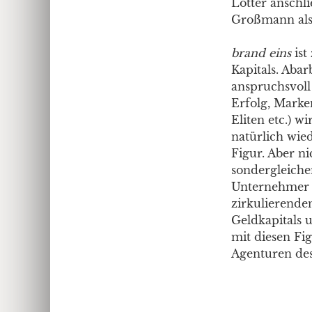
Lotter anschl
Großmann als 
brand eins
ist
Kapitals. Abar
anspruchsvoll
Erfolg, Marke
Eliten etc.) 
natürlich wied
Figur. Aber ni
sondergleiche
Unternehmer a
zirkulierende
Geldkapitals 
mit diesen Fi
Agenturen des