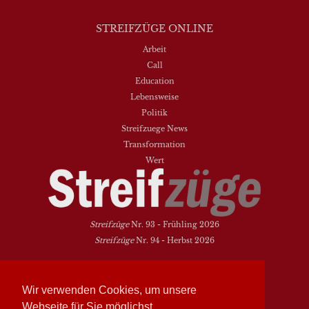
STREIFZÜGE ONLINE
Arbeit
Call
Education
Lebensweise
Politik
Streifzuege News
Transformation
Wert
Streifzüge
Nr. 93 - Frühling 2026
Streifzüge
Nr. 94 - Herbst 2026
NEUESTE BEITRÄGE
Wir verwenden Cookies, um unsere
Vielfalt heißt zwischen den Welten übersetzen
Dasein als Fortsein
Webseite für Sie möglichst