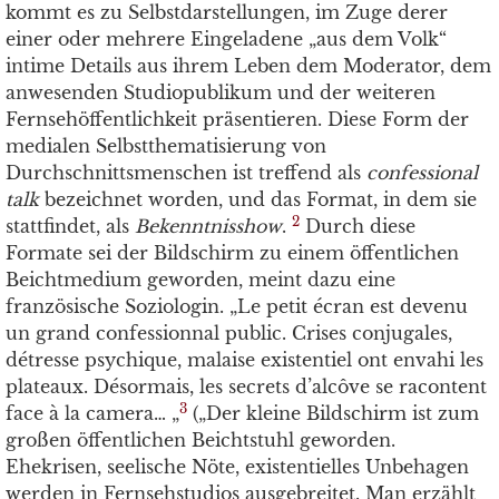
kommt es zu Selbstdarstellungen, im Zuge derer
einer oder mehrere Eingeladene „aus dem Volk“
intime Details aus ihrem Leben dem Moderator, dem
anwesenden Studiopublikum und der weiteren
Fernsehöffentlichkeit präsentieren. Diese Form der
medialen Selbstthematisierung von
Durchschnittsmenschen ist treffend als
confessional
talk
bezeichnet worden, und das Format, in dem sie
2
stattfindet, als
Bekenntnisshow
.
Durch diese
Formate sei der Bildschirm zu einem öffentlichen
Beichtmedium geworden, meint dazu eine
französische Soziologin. „Le petit écran est devenu
un grand confessionnal public. Crises conjugales,
détresse psychique, malaise existentiel ont envahi les
plateaux. Désormais, les secrets d’alcôve se racontent
3
face à la camera… „
(„Der kleine Bildschirm ist zum
großen öffentlichen Beichtstuhl geworden.
Ehekrisen, seelische Nöte, existentielles Unbehagen
werden in Fernsehstudios ausgebreitet. Man erzählt