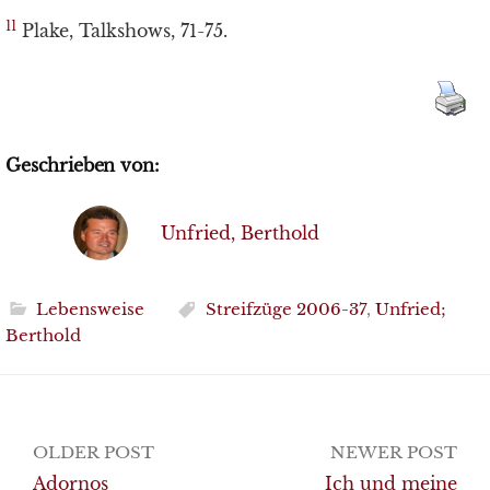
11
Plake, Talkshows, 71-75.
Geschrieben von:
Unfried, Berthold
Lebensweise
Streifzüge 2006-37
,
Unfried;
Berthold
Post
OLDER POST
NEWER POST
navigation
Adornos
Ich und meine