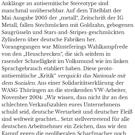
Anklänge an antisemitische Stereotype sind
manchmal unübersehbar. Auf dem Titelblatt der
Mai-Ausgabe 2005 der „metall“, Zeitschrift der IG
Metall, fallen Stechmücken mit Goldzahn, gebogenen
Saugrüsseln und Stars-and-Stripes-geschmückten
Zylindern über deutsche Fabriken her.
Vorangegangen war Münteferings Wahlkampfrede
von den „Heuschrecken“, die sich seitdem in
rasender Schnelligkeit im Volksmund wie im linken
Sprachgebrauch etabliert haben. Diese proto-
antisemitische „Kritik“
verquickt das Nationale mit
dem Sozialen.
Aus einer Solidaritätserklärung der
WASG Thüringen an die streikenden VW-Arbeiter,
November 2004: „Wir wissen, dass nicht ihr an den
schlechten Verkaufszahlen eures Unternehmens
schuld seid, deutsche Wertarbeit und deutscher Fleiß
sind weltweit geachtet… Setzt stellvertretend für alle
deutschen Arbeitnehmer ein Zeichen, dass wir den
Kampf gegen die neoliberalen Scharfmacher noch