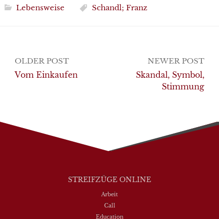
Lebensweise
Schandl; Franz
Post
OLDER POST
NEWER POST
navigation
Vom Einkaufen
Skandal, Symbol,
Stimmung
STREIFZÜGE ONLINE
Arbeit
Call
Education