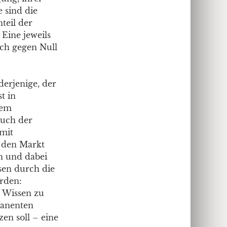
 sind die
teil der
Eine jeweils
sch gegen Null
derjenige, der
t in
nem
auch der
mit
f den Markt
en und dabei
sen durch die
rden:
n Wissen zu
manenten
en soll – eine