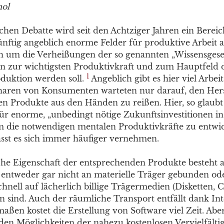
mol
ichen Debatte wird seit den Achtziger Jahren ein Bereic
ünftig angeblich enorme Felder für produktive Arbeit a
ch um die Verheißungen der so genannten „Wissensgesell
n zur wichtigsten Produktivkraft und zum Hauptfeld 
1
duktion werden soll.
Angeblich gibt es hier viel Arbei
aren von Konsumenten warteten nur darauf, den Herst
n Produkte aus den Händen zu reißen. Hier, so glaubt
 für enorme, „unbedingt nötige Zukunftsinvestitionen i
 die notwendigen mentalen Produktivkräfte zu entwic
ässt es sich immer häufiger vernehmen.
che Eigenschaft der entsprechenden Produkte besteht a
ie entweder gar nicht an materielle Träger gebunden od
hnell auf lächerlich billige Trägermedien (Disketten, 
n sind. Auch der räumliche Transport entfällt dank Int
ßen kostet die Erstellung von Software viel Zeit. Abe
 den Möglichkeiten der nahezu kostenlosen Vervielfälti