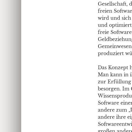
Gesellschaft,
freien Softwa
wird und sich 
und optimiert 
freie Softwar
Geldbeziehung
Gemeinwesenö
produziert wü
Das Konzept h
Man kann in i
zur Erfüllung
besorgen. Im 
Wissensproduk
Software einer
andere zum „
andere ihre e
Softwareentwi
großen andere