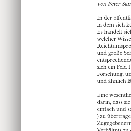
von Peter Sa
In der öffentl
in dem sich k
Es handelt si
welcher Wisse
Reichtumspro
und große Sch
entsprechende
sich ein Feld
Forschung, um
und ähnlich l
Eine wesentli
darin, dass s
einfach und sc
) zu übertrage
Zugegebenerma
Verhältnis zu