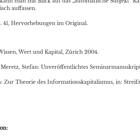
kann man mit Blick auf das „automatische Subjekt“ Kap
sch auffassen.
. 41, Hervorhebungen im Original.
Wissen, Wert und Kapital, Zürich 2004.
; Meretz, Stefan: Unveröffentlichtes Seminarmanuskript
n: Zur Theorie des Informationskapitalismus, in: Strei
on: