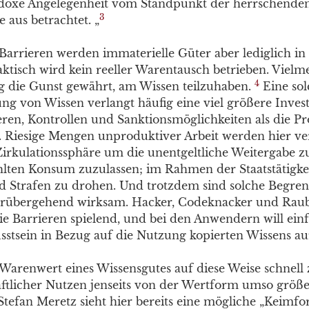
adoxe Angelegenheit vom Standpunkt der herrschende
3
 aus betrachtet. „
Barrieren werden immaterielle Güter aber lediglich in
aktisch wird kein reeller Warentausch betrieben. Vielm
4
 die Gunst gewährt, am Wissen teilzuhaben.
Eine sol
ng von Wissen verlangt häufig eine viel größere Invest
ren, Kontrollen und Sanktionsmöglichkeiten als die P
t. Riesige Mengen unproduktiver Arbeit werden hier ve
rkulationssphäre um die unentgeltliche Weitergabe z
lten Konsum zuzulassen; im Rahmen der Staatstätigke
d Strafen zu drohen. Und trotzdem sind solche Begre
rübergehend wirksam. Hacker, Codeknacker und Raub
e Barrieren spielend, und bei den Anwendern will einf
stsein in Bezug auf die Nutzung kopierten Wissens 
arenwert eines Wissensgutes auf diese Weise schnell ze
aftlicher Nutzen jenseits von der Wertform umso größer
. Stefan Meretz sieht hier bereits eine mögliche „Keimf