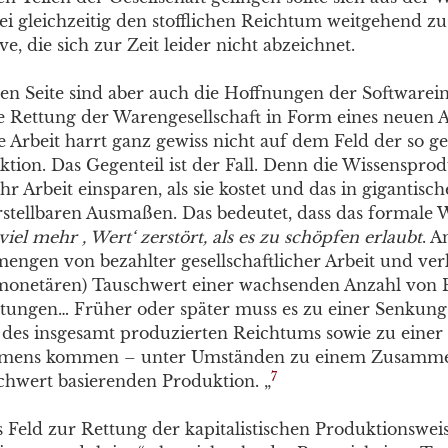
ei gleichzeitig den stofflichen Reichtum weitgehend zu
ve, die sich zur Zeit leider nicht abzeichnet.
en Seite sind aber auch die Hoffnungen der Softwarein
ie Rettung der Warengesellschaft in Form eines neuen A
e Arbeit harrt ganz gewiss nicht auf dem Feld der so 
tion. Das Gegenteil ist der Fall. Denn die Wissenspro
hr Arbeit einsparen, als sie kostet und das in gigantisc
tellbaren Ausmaßen. Das bedeutet, dass das formale 
iel mehr , Wert‘ zerstört, als es zu schöpfen erlaubt
. A
mengen von bezahlter gesellschaftlicher Arbeit und ver
(monetären) Tauschwert einer wachsenden Anzahl von
stungen… Früher oder später muss es zu einer Senkung
 des insgesamt produzierten Reichtums sowie zu ein
lumens kommen – unter Umständen zu einem Zusamm
7
hwert basierenden Produktion. „
s Feld zur Rettung der kapitalistischen Produktionsweis