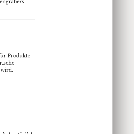
tengräbers
für Produkte
rische
 wird.