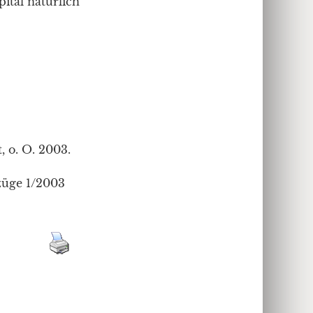
ital natürlich
, o. O. 2003.
fzüge 1/2003