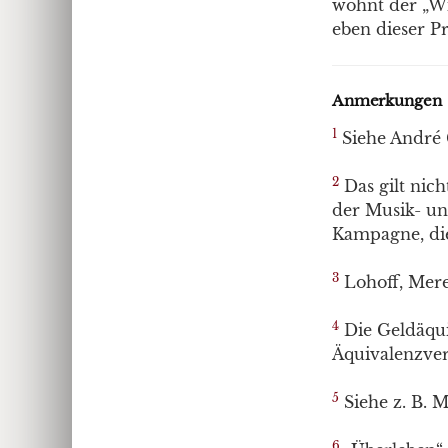
wohnt der „Wi
eben dieser P
Anmerkungen
1
Siehe André G
2
Das gilt nic
der Musik- und
Kampagne, die
3
Lohoff, Meret
4
Die Geldäquiv
Äquivalenzverh
5
Siehe z. B. 
6