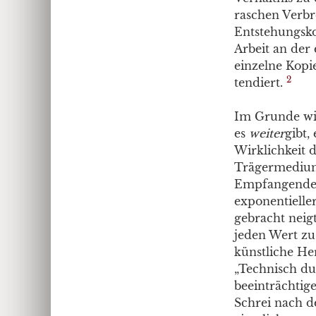
raschen Verbr
Entstehungsko
Arbeit an der
einzelne Kopi
2
tendiert.
Im Grunde wir
es
weiter
gibt,
Wirklichkeit d
Trägermedium
Empfangende n
exponentielle
gebracht neig
jeden Wert zu
künstliche He
„Technisch du
beeinträchtig
Schrei nach d