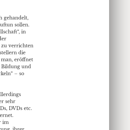
h gehandelt,
uftun sollen.
schaft“, in
der
t zu verrichten
ellern die
 man, eröffnet
n Bildung und
keln“ – so
llerdings
er sehr
CDs, DVDs etc.
ernet.
r im
gung, ihrer