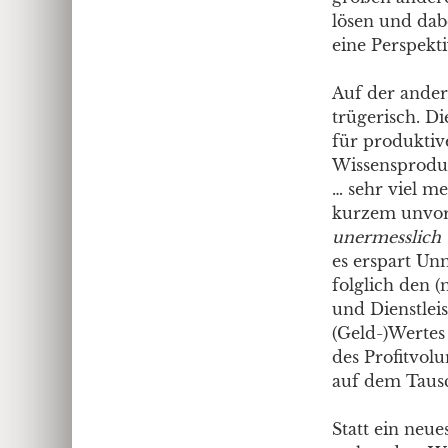
lösen und dab
eine Perspekti
Auf der ander
trügerisch. D
für produktiv
Wissensproduk
… sehr viel me
kurzem unvors
unermesslich v
es erspart Un
folglich den 
und Dienstlei
(Geld-)Wertes
des Profitvo
auf dem Tausc
Statt ein neue