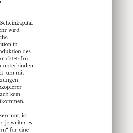
n
 Scheinkapital
ehr wird
che
ition in
roduktion des
rrichtet: Im
u unterbinden
it, um mit
nzungen
kopierer
ach kein
aufkommen.
rrinnt, ist
, je weiter es
orm“ für eine