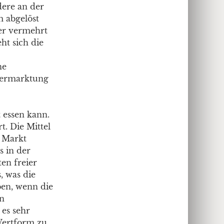
ere an der
 abgelöst
ser vermehrt
ht sich die
ne
Vermarktung
 essen kann.
. Die Mittel
m Markt
s in der
en freier
, was die
ben, wenn die
en
 es sehr
 Wertform zu