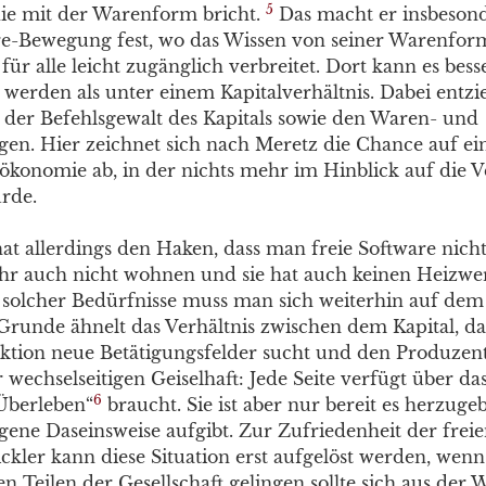
5
 die mit der Warenform bricht.
Das macht er insbesond
re-Bewegung fest, wo das Wissen von seiner Warenform
für alle leicht zugänglich verbreitet. Dort kann es bes
werden als unter einem Kapitalverhältnis. Dabei entzie
e der Befehlsgewalt des Kapitals sowie den Waren- und
en. Hier zeichnet sich nach Meretz die Chance auf ei
konomie ab, in der nichts mehr im Hinblick auf die 
rde.
at allerdings den Haken, dass man freie Software nicht
hr auch nicht wohnen und sie hat auch keinen Heizwert
 solcher Bedürfnisse muss man sich weiterhin auf de
Grunde ähnelt das Verhältnis zwischen dem Kapital, da
tion neue Betätigungsfelder sucht und den Produzent
 wechselseitigen Geiselhaft: Jede Seite verfügt über das
6
Überleben“
braucht. Sie ist aber nur bereit es herzuge
igene Daseinsweise aufgibt. Zur Zufriedenheit der frei
ckler kann diese Situation erst aufgelöst werden, wenn
n Teilen der Gesellschaft gelingen sollte sich aus der