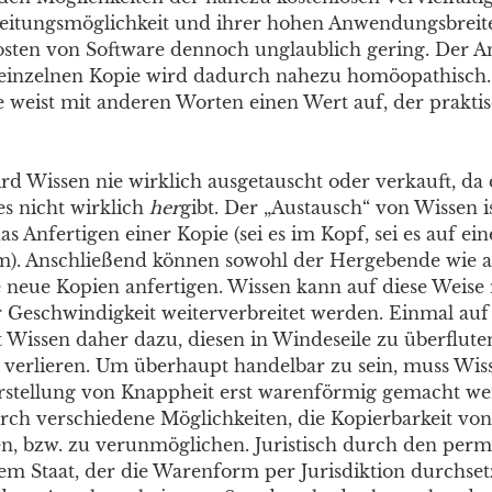
eitungsmöglichkeit und ihrer hohen Anwendungsbreite
sten von Software dennoch unglaublich gering. Der An
 einzelnen Kopie wird dadurch nahezu homöopathisch. 
e weist mit anderen Worten einen Wert auf, der prakti
d Wissen nie wirklich ausgetauscht oder verkauft, da 
 es nicht wirklich
her
gibt. Der „Austausch“ von Wissen is
as Anfertigen einer Kopie (sei es im Kopf, sei es auf ei
). Anschließend können sowohl der Hergebende wie 
eue Kopien anfertigen. Wissen kann auf diese Weise 
r Geschwindigkeit weiterverbreitet werden. Einmal au
t Wissen daher dazu, diesen in Windeseile zu überflut
 verlieren. Um überhaupt handelbar zu sein, muss Wis
rstellung von Knappheit erst warenförmig gemacht we
rch verschiedene Möglichkeiten, die Kopierbarkeit vo
en, bzw. zu verunmöglichen. Juristisch durch den per
em Staat, der die Warenform per Jurisdiktion durchsetz