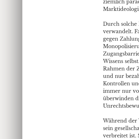
ziemlich par
Marktideologie
Durch solche 
verwandelt. F
gegen Zahlung
Monopolisieru
Zugangsbarrie
Wissens selbs
Rahmen der Zi
und nur bezah
Kontrollen un
immer nur vo
überwinden di
Unrechtsbewus
Während der W
sein gesellsch
verbreitet ist