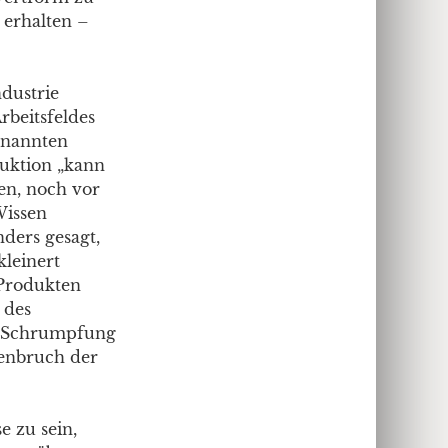
 erhalten –
dustrie
rbeitsfeldes
genannten
duktion „kann
hen, noch vor
Wissen
nders gesagt,
kleinert
 Produkten
 des
er Schrumpfung
enbruch der
e zu sein,